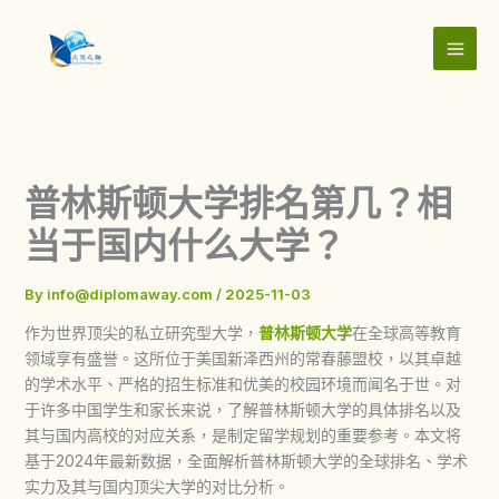
Skip
to
content
普林斯顿大学排名第几？相
当于国内什么大学？
By
info@diplomaway.com
/
2025-11-03
作为世界顶尖的私立研究型大学，
普林斯顿大学
在全球高等教育
领域享有盛誉。这所位于美国新泽西州的常春藤盟校，以其卓越
的学术水平、严格的招生标准和优美的校园环境而闻名于世。对
于许多中国学生和家长来说，了解普林斯顿大学的具体排名以及
其与国内高校的对应关系，是制定留学规划的重要参考。本文将
基于2024年最新数据，全面解析普林斯顿大学的全球排名、学术
实力及其与国内顶尖大学的对比分析。