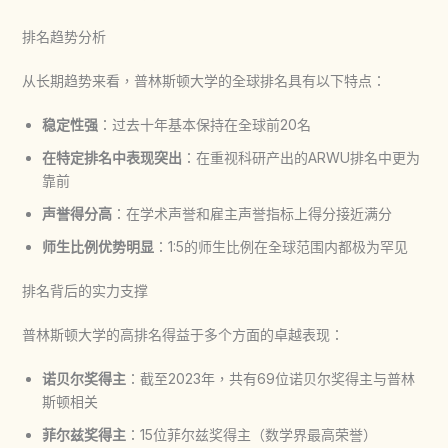
排名趋势分析
从长期趋势来看，普林斯顿大学的全球排名具有以下特点：
稳定性强
：过去十年基本保持在全球前20名
在特定排名中表现突出
：在重视科研产出的ARWU排名中更为
靠前
声誉得分高
：在学术声誉和雇主声誉指标上得分接近满分
师生比例优势明显
：1:5的师生比例在全球范围内都极为罕见
排名背后的实力支撑
普林斯顿大学的高排名得益于多个方面的卓越表现：
诺贝尔奖得主
：截至2023年，共有69位诺贝尔奖得主与普林
斯顿相关
菲尔兹奖得主
：15位菲尔兹奖得主（数学界最高荣誉）