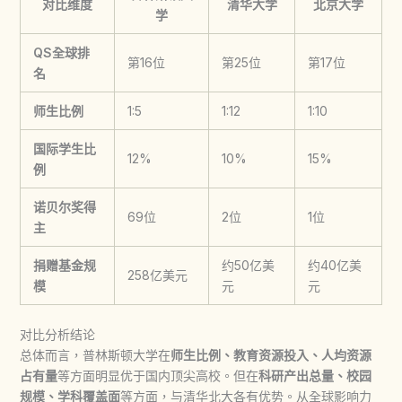
对比维度
清华大学
北京大学
学
QS全球排
第16位
第25位
第17位
名
师生比例
1:5
1:12
1:10
国际学生比
12%
10%
15%
例
诺贝尔奖得
69位
2位
1位
主
捐赠基金规
约50亿美
约40亿美
258亿美元
模
元
元
对比分析结论
总体而言，普林斯顿大学在
师生比例、教育资源投入、人均资源
占有量
等方面明显优于国内顶尖高校。但在
科研产出总量、校园
规模、学科覆盖面
等方面，与清华北大各有优势。从全球影响力