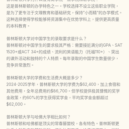
这是普林斯顿的办学特色之一。学校选择不设立这些职业学院，
是为了更专注于文理教育和基础研究，保持”小而精”的办学模式。
这种选择使得学校能够将资源集中在优势学科上，提供更高质量
的本科教育。
普林斯顿大学对中国学生的录取要求是什么？
普林斯顿对中国学生的要求极其严格：需要接近满分的GPA、SAT
1520+或ACT 34+的成绩、流利的英语能力（托福110+）、突出
的课外活动和独特的个人特质。每年录取的中国学生数量很少，
竞争异常激烈。
普林斯顿大学的学费和生活费大概是多少？
2024-2025学年，普林斯顿大学的学费为$62,400，加上食宿和
其他费用，全年总费用约$86,700。但学校提供极其慷慨的奖学
金政策，约60%的学生获得奖学金，平均奖学金金额超过
$62,000。
普林斯顿大学与哈佛大学相比如何？
普林斯顿和哈佛都是顶尖的常春藤盟校，各有特色。普林斯顿更