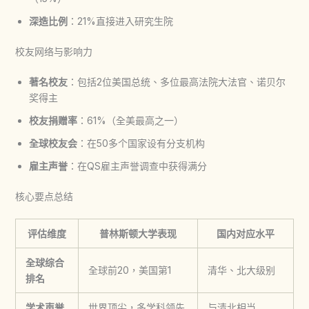
深造比例
：21%直接进入研究生院
校友网络与影响力
著名校友
：包括2位美国总统、多位最高法院大法官、诺贝尔
奖得主
校友捐赠率
：61%（全美最高之一）
全球校友会
：在50多个国家设有分支机构
雇主声誉
：在QS雇主声誉调查中获得满分
核心要点总结
评估维度
普林斯顿大学表现
国内对应水平
全球综合
全球前20，美国第1
清华、北大级别
排名
学术声誉
世界顶尖，多学科领先
与清北相当