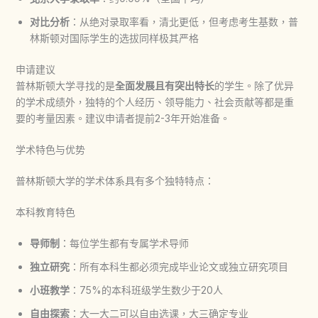
对比分析
：从绝对录取率看，清北更低，但考虑考生基数，普
林斯顿对国际学生的选拔同样极其严格
申请建议
普林斯顿大学寻找的是
全面发展且有突出特长
的学生。除了优异
的学术成绩外，独特的个人经历、领导能力、社会贡献等都是重
要的考量因素。建议申请者提前2-3年开始准备。
学术特色与优势
普林斯顿大学的学术体系具有多个独特特点：
本科教育特色
导师制
：每位学生都有专属学术导师
独立研究
：所有本科生都必须完成毕业论文或独立研究项目
小班教学
：75%的本科班级学生数少于20人
自由探索
：大一大二可以自由选课，大三确定专业