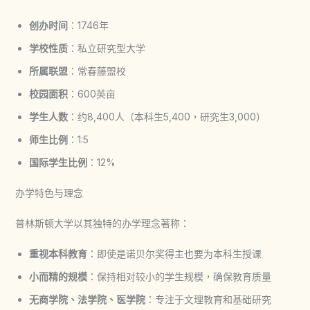
创办时间
：1746年
学校性质
：私立研究型大学
所属联盟
：常春藤盟校
校园面积
：600英亩
学生人数
：约8,400人（本科生5,400，研究生3,000）
师生比例
：1:5
国际学生比例
：12%
办学特色与理念
普林斯顿大学以其独特的办学理念著称：
重视本科教育
：即使是诺贝尔奖得主也要为本科生授课
小而精的规模
：保持相对较小的学生规模，确保教育质量
无商学院、法学院、医学院
：专注于文理教育和基础研究