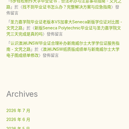
「
5步轻松制作大学毕业证书：合法补办与注意事项指南 - 文凭之
路
」於〈
找不到毕业证书怎么办？完整解决方案与应急指南
〉發
佈留言
「
圣力嘉学院毕业证老版本VS加拿大Seneca新版学位证对比图 -
文凭之路
」於〈
新版Seneca Polytechnic毕业证与圣力嘉学院文
凭三天完成是真的吗
〉發佈留言
「
认识澳洲UNSW毕业证合理补办新南威尔士大学学位证服务指
南 - 文凭之路
」於〈
澳洲UNSW纸质版成绩单与新南威尔士大学
电子图成绩单修改
〉發佈留言
Archives
2026 年 7 月
2026 年 6 月
2026 年 5 月