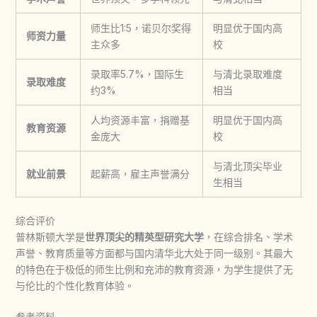
师生比1:5，诺贝尔奖得
明显优于国内高
师资力量
主众多
校
录取率5.7%，国际生
与清北录取难度
录取难度
约3%
相当
人均资源丰富，捐赠基
明显优于国内高
教育资源
金庞大
校
与清北顶尖毕业
就业前景
起薪高，雇主声誉满分
生相当
综合评价
普林斯顿大学是
世界顶尖的精英型研究大学
，在综合排名、学术
声誉、教育质量等方面都与国内清华北大处于同一级别。其最大
的特色在于极低的师生比例和充沛的教育资源，为学生提供了无
与伦比的个性化教育体验。
参考资料