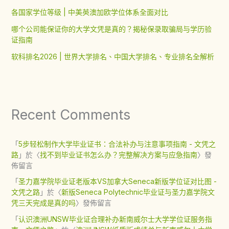
各国家学位等级 | 中美英澳加欧学位体系全面对比
哪个公司能保证你的大学文凭是真的？揭秘保录取骗局与学历验
证指南
软科排名2026 | 世界大学排名、中国大学排名、专业排名全解析
Recent Comments
「
5步轻松制作大学毕业证书：合法补办与注意事项指南 - 文凭之
路
」於〈
找不到毕业证书怎么办？完整解决方案与应急指南
〉發
佈留言
「
圣力嘉学院毕业证老版本VS加拿大Seneca新版学位证对比图 -
文凭之路
」於〈
新版Seneca Polytechnic毕业证与圣力嘉学院文
凭三天完成是真的吗
〉發佈留言
「
认识澳洲UNSW毕业证合理补办新南威尔士大学学位证服务指