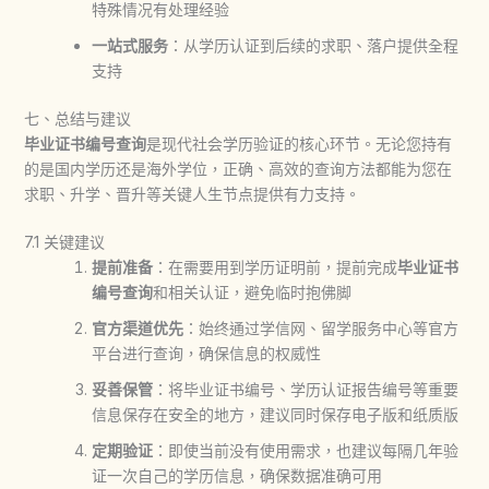
特殊情况有处理经验
一站式服务
：从学历认证到后续的求职、落户提供全程
支持
七、总结与建议
毕业证书编号查询
是现代社会学历验证的核心环节。无论您持有
的是国内学历还是海外学位，正确、高效的查询方法都能为您在
求职、升学、晋升等关键人生节点提供有力支持。
7.1 关键建议
提前准备
：在需要用到学历证明前，提前完成
毕业证书
编号查询
和相关认证，避免临时抱佛脚
官方渠道优先
：始终通过学信网、留学服务中心等官方
平台进行查询，确保信息的权威性
妥善保管
：将毕业证书编号、学历认证报告编号等重要
信息保存在安全的地方，建议同时保存电子版和纸质版
定期验证
：即使当前没有使用需求，也建议每隔几年验
证一次自己的学历信息，确保数据准确可用