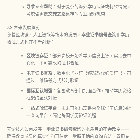
寻求专业帮助
：对于复杂的海外学历认证或特殊情况，
考虑咨询像
文凭之路
这样的专业服务机构
7.2 未来发展趋势
随着区块链、人工智能等技术的发展，
毕业证书编号查询
和学历
验证方式也在不断创新：
区块链存证
：部分高校开始将学历信息上链，实现去中
心化、不可篡改的证书验证
电子证书普及
：数字化毕业证书逐渐取代纸质证书，可
通过二维码等方式即时验证
国际互认增强
：各国教育部门加强合作，推动学历资格
框架的互认对接
一站式验证平台
：未来可能出现整合全球学历信息的统
一查询平台，简化跨国学历验证流程
无论技术如何发展，
毕业证书编号查询
的本质目的不会改变——
确保教育成果的真实性和可信度。掌握正确的查询方法，善用专