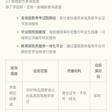
3.2 其他官方查询渠道
除了学信网，还有一些辅助查询渠道：
各省级教育考试院网站
：部分省份提供本省高校毕业证
书查询服务
毕业院校档案馆
：母校通常保存完整的毕业生档案，可
提供证书编号核实服务
教育部政务服务一体化平台
：通过国家政务服务平台可
跳转至学信网进行查询
出结
查询
适用范围
所需材料
果时
渠道
间
学信
2001年后国家承认
网在
身份证号、手机
的各类高等教育学
即时
线查
号、姓名
历
询