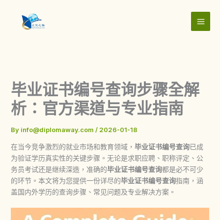
Skip
to
content
毕业证书编号查询步骤全解
析：官方渠道与专业指南
By
info@diplomaway.com
/
2026-01-18
在当今竞争激烈的就业市场和教育领域，
毕业证书编号查询
已成
为验证学历真实性的关键步骤。无论是求职应聘、职称评定、公
务员考试还是继续深造，准确的
毕业证书编号查询
都是必不可少
的环节。本文将为您提供一份详尽的
毕业证书编号查询
指南，涵
盖国内外学历的查询步骤、常见问题及专业解决方案。