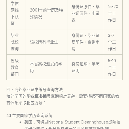
学信
身份证原件、毕
15-20
网线
2001年前学历及特
业证原件、申请
个工
下认
殊情况
表
作日
证
毕业
身份证、毕业证
3-7
院校
该校所有毕业生
复印件、查询申
个工
查询
请
作日
省级
5-10
本省高校颁发的学
身份证明、学历
教育
个工
历
证明
部门
作日
四、海外毕业证书编号查询方法
海外学历的
毕业证书编号查询
相对复杂，需要根据不同国家的教
育体系采取相应方法：
4.1 主要国家学历查询系统
美国
：可通过National Student Clearinghouse或院校
注册处查询，部分州有统一的高等教育数据系统