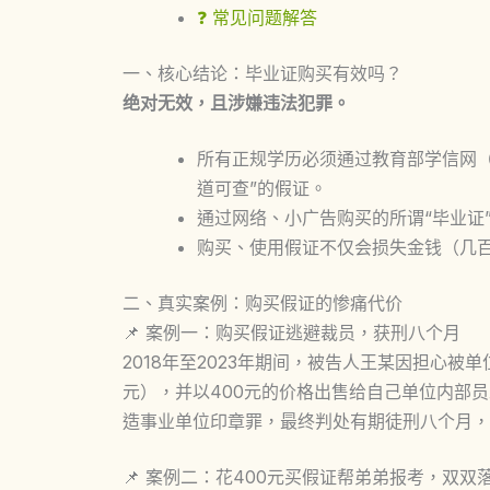
❓ 常见问题解答
一、核心结论：毕业证购买有效吗？
绝对无效，且涉嫌违法犯罪。
所有正规学历必须通过教育部学信网
道可查”的假证。
通过网络、小广告购买的所谓“毕业证
购买、使用假证不仅会损失金钱（几
二、真实案例：购买假证的惨痛代价
📌 案例一：购买假证逃避裁员，获刑八个月
2018年至2023年期间，被告人王某因担心被
元），并以400元的价格出售给自己单位内部
造事业单位印章罪，最终判处
有期徒刑八个月，
📌 案例二：花400元买假证帮弟弟报考，双双