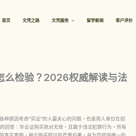
首页
文凭之路
文凭服务
留学新闻
客户评价
么检验？2026权威解读与法
因各种原因考虑“买证”的人最关心的问题，也是用人单位在招
的回答：
毕业证购买绝对无效，且属于违法犯罪行为
。所有
法院真实案例，揭示购买假证的严重后果，并为您提供唯一的