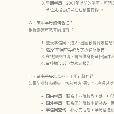
早期学历
：2001年以前的学历，可
单位凭报告编号在线核查真伪 。
六、高中学历如何验证？
根据泰安市教育局指南 ：
登录学信网，进入“出国教育背景信息
选择“中国中等教育学历验证报告”
在线提交申请，需提供身份证扫描件
审核通过后下载验证报告
七、证书丢失怎么办？正规补救途径
如果毕业证书丢失，切勿考虑“买证”，应通过
国内学历
：联系毕业院校教务处，申请
国外学历
：联系国外院校申请补办，
学信网查询
：补办完成后，学历信息仍