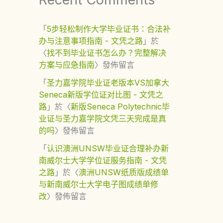
「
5步轻松制作大学毕业证书：合法补
办与注意事项指南 - 文凭之路
」於
〈
找不到毕业证书怎么办？完整解决
方案与应急指南
〉發佈留言
「
圣力嘉学院毕业证老版本VS加拿大
Seneca新版学位证对比图 - 文凭之
路
」於〈
新版Seneca Polytechnic毕
业证与圣力嘉学院文凭三天完成是真
的吗
〉發佈留言
「
认识澳洲UNSW毕业证合理补办新
南威尔士大学学位证服务指南 - 文凭
之路
」於〈
澳洲UNSW纸质版成绩单
与新南威尔士大学电子图成绩单修
改
〉發佈留言