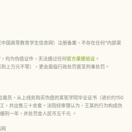
（中国高等教育学生信息网）注册备案，不存在任何“内部渠
”，均为伪造证件，无法通过任何
官方渠道验证
。
百到上万元不等），更会面临行政处罚甚至刑事处罚。
单位裁员，从上线处购买伪造的某医学院毕业证书（进价约150
员工，共出售三十余套。法院经审理认为，王某的行为构成伪
缓刑一年，并处罚金人民币五千元
。
落网