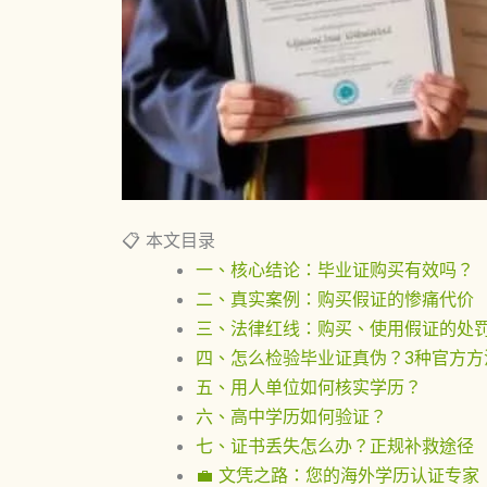
📋 本文目录
一、核心结论：毕业证购买有效吗？
二、真实案例：购买假证的惨痛代价
三、法律红线：购买、使用假证的处
四、怎么检验毕业证真伪？3种官方方
五、用人单位如何核实学历？
六、高中学历如何验证？
七、证书丢失怎么办？正规补救途径
💼 文凭之路：您的海外学历认证专家