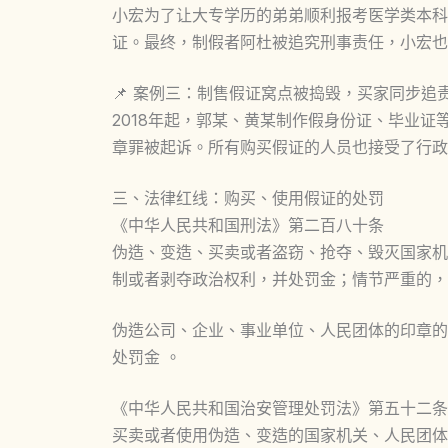
小宏为了让大专学历的弟弟顺利报考医学类本科
证。最终，制假者阿杜被追究刑事责任，小宏也
📌 案例三：制售假证窝点被捣毁，买家同步追
2018年起，郭某、黄某制作假身份证、毕业
章罪被起诉。所有购买假证的人员也接受了行政
三、法律红线：购买、使用假证的处罚
《中华人民共和国刑法》第二百八十条
伪造、变造、买卖或者盗窃、抢夺、毁灭国家机
制或者剥夺政治权利，并处罚金；情节严重的，
伪造公司、企业、事业单位、人民团体的印章的
处罚金 。
《中华人民共和国治安管理处罚法》第五十二条
买卖或者使用伪造、变造的国家机关、人民团体