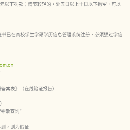
元以下罚款；情节较轻的，处五日以上十日以下拘留，可以
历证书已在高校学生学籍学历信息管理系统注册，
必须通过学信
com.cn
”
息
册备案表》（在线验证报告）
）
“零散查询”
不到，则为假证