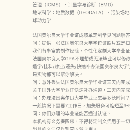
管理（ICMS）、计量学与诊断（EMD）
地球科学：地质数据（GEODATA）、污染场地
球动力学
法国奥尔良大学毕业证成绩单定制常见问题解答
问：提供一张法国奥尔良大学学位证照片或是扫
我们有丰富的制作经验，个性化定制大学毕业证
法国奥尔良大学GPA不理想或无法毕业可以修
退学/挂科/肄业/遗失/快速补办法国奥尔良大
是实物都可以帮你解决。
问：意外丢失法国奥尔良大学毕业证三天内完成
关于国外大学毕业证快速补办通道，三天内完成
问：办理法国奥尔良大学毕业证需要多长时间？
一般情况下需要7工作日，加急服务可缩短至3-
问：你们办理的毕业证能否通过认证？
本机构有义务提醒您，不得将定制文凭用于一切
出具的文凭仅作观赏收藏之用。