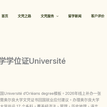
首页
文凭之路
文凭服务
留学新闻
客户评价
位证Université
rsité d’Orléans degree模板。2026年线上补办一张
需奥尔良大学文凭证书回国就业应付建议。办理奥尔良大学
学共设 17 个系科，覆盖经济法、管理、历史地理、语言