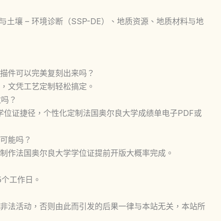
与土壤 – 环境诊断（SSP-DE）、地质资源、地质材料与地
描件可以完美复刻出来吗？
，文凭工艺定制轻松搞定。
改吗？
学学位证捷径，个性化定制法国奥尔良大学成绩单电子PDF或
可能吗？
制作法国奥尔良大学学位证提前开版大概率完成。
5个工作日。
非法活动，否则由此而引发的后果一律与本站无关，本站所