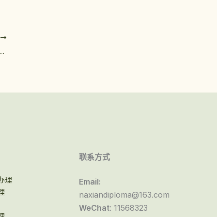
T
办理：26年线上补回柏林夏里特医学院毕业证
联系方式
办理
Email:
理
naxiandiploma@163.com
WeChat
: 11568323
理