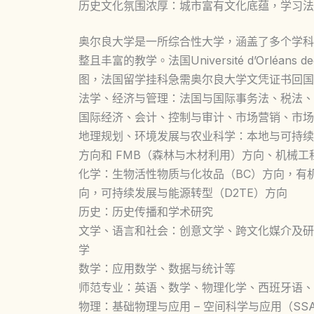
历史文化氛围浓厚：城市富有文化底蕴，学习法
奥尔良大学是一所综合性大学，涵盖了多个学科
整且丰富的教学。法国Université d’Orlé
图，法国留学挂科急需奥尔良大学文凭证书回国
法学、经济与管理：法国与国际事务法、税法、
国际经济、会计、控制与审计、市场营销、市场
地理规划、环境发展与农业科学：本地与可持续
方向和 FMB（森林与木材利用）方向、机械
化学：生物活性物质与化妆品（BC）方向，有机
向，可持续发展与能源转型（D2TE）方向
历史：历史传播和学术研究
文学、语言和社会：创意文学、跨文化媒介及研
学
数学：应用数学、数据与统计等
师范专业：英语、数学、物理化学、西班牙语、
物理：基础物理与应用 – 空间科学与应用（SS