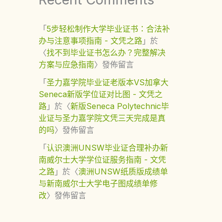
「
5步轻松制作大学毕业证书：合法补
办与注意事项指南 - 文凭之路
」於
〈
找不到毕业证书怎么办？完整解决
方案与应急指南
〉發佈留言
「
圣力嘉学院毕业证老版本VS加拿大
Seneca新版学位证对比图 - 文凭之
路
」於〈
新版Seneca Polytechnic毕
业证与圣力嘉学院文凭三天完成是真
的吗
〉發佈留言
「
认识澳洲UNSW毕业证合理补办新
南威尔士大学学位证服务指南 - 文凭
之路
」於〈
澳洲UNSW纸质版成绩单
与新南威尔士大学电子图成绩单修
改
〉發佈留言