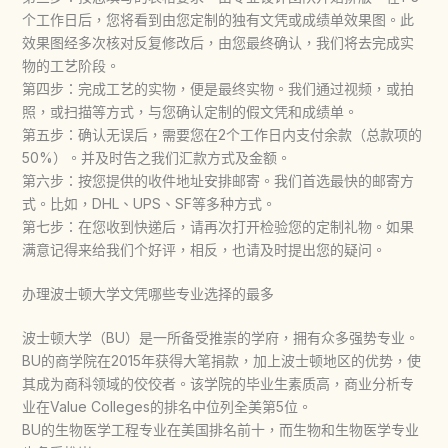
个工作日后，您将看到由您定制的独有文凭或成绩单效果图。此
效果图经多次核对反复修改后，由您最终确认，我们将去完成实
物的工艺阶段。
第四步：完成工艺的实物，便是最终实物。我们通过视频，或拍
照，或扫描等方式，与您确认定制的假文凭和成绩单。
第五步：确认无误后，需要您在2个工作日内支付余款（总款项的
50%）。并及时告之我们汇款方式及金额。
第六步：按您提供的收件地址安排邮寄。我们首选最快的邮寄方
式。比如，DHL、UPS、SF等多种方式。
第七步：在您收到快递后，请再次打开检验您的定制礼物。如果
满意记得来给我们个好评，相反，也请及时提出您的疑问。
办理波士顿大学文凭哪些专业选择的最多
波士顿大学（BU）是一所备受推崇的学府，拥有众多强势专业。
BU的商学院在2015年获得大笔捐款，加上波士顿地区的优势，使
其成为商科领域的佼佼者。该学院的毕业生素质高，商业分析专
业在Value Colleges的排名中位列全美第5位。
BU的生物医学工程专业在美国排名前十，而生物和生物医学专业