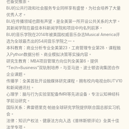
也备受推崇。
BU的公共行政和社会服务专业同样享有盛誉，为社会培养了大量
优秀人才。
BU在传播领域也颇有声望，是全美第一所开设公共关系的大学。
其新闻学院在最佳本科新闻学院和项目中均名列前茅。
BU的音乐学院在2014年被美国权威音乐杂志Musical America评
选为全球最杰出的54间音乐学院之一。
本科教育​：商业分析专业全美第23，工商管理专业第28，课程融
入Python数据分析、商业模拟决策等实操内容。
​研究生教育​：MBA项目管理方向位列全美第6，提供
“Tech+Business”双轨制培养，与亚马逊、波士顿咨询集团合作
企业课题。
传播学​：全美首批开设融媒体研究课程，拥有校内电视台BUTV10
和新闻通讯社。
​心理学​：脑与行为实验室配备fMRI等先进设备，专注认知神经科
学前沿研究。
​国际关系​：弗雷德里克·帕迪全球研究学院提供联合国总部实习机
会。
​法律​：知识产权法、健康法方向入选《普林斯顿评论》全美十佳
法学专项。