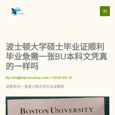
Skip
to
content
波士顿大学硕士毕业证顺利
毕业急需一张BU本科文凭真
的一样吗
By
info@diplomaway.com
/
2025-09-12
消费3K买一张波士顿大学毕业证案例