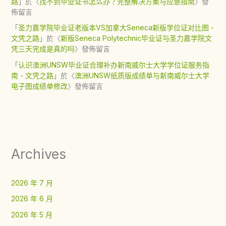
路
」於〈
找不到毕业证书怎么办？完整解决方案与应急指南
〉發
佈留言
「
圣力嘉学院毕业证老版本VS加拿大Seneca新版学位证对比图 -
文凭之路
」於〈
新版Seneca Polytechnic毕业证与圣力嘉学院文
凭三天完成是真的吗
〉發佈留言
「
认识澳洲UNSW毕业证合理补办新南威尔士大学学位证服务指
南 - 文凭之路
」於〈
澳洲UNSW纸质版成绩单与新南威尔士大学
电子图成绩单修改
〉發佈留言
Archives
2026 年 7 月
2026 年 6 月
2026 年 5 月