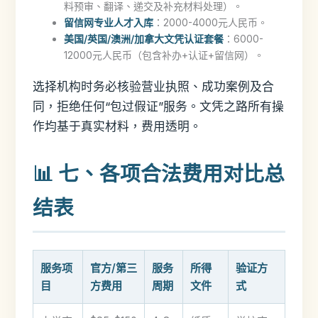
料预审、翻译、递交及补充材料处理）。
留信网专业人才入库
：2000-4000元人民币。
美国/英国/澳洲/加拿大文凭认证套餐
：6000-
12000元人民币（包含补办+认证+留信网）。
选择机构时务必核验营业执照、成功案例及合
同，拒绝任何“包过假证”服务。文凭之路所有操
作均基于真实材料，费用透明。
📊 七、各项合法费用对比总
结表
服务项
官方/第三
服务
所得
验证方
目
方费用
周期
文件
式