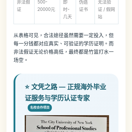
非法假
500-
即
伪造
无法验
证
20000元
时-
证书
证 / 假网
几天
站
从表格可见，合法途径虽然需要一定投入，但
每一分钱都对应真实、可验证的学历证明。而
非法假证无论价格高低，最终都是竹篮打水一
场空。
⭐ 文凭之路 — 正规海外毕业
证服务与学历认证专家
名校合作项目