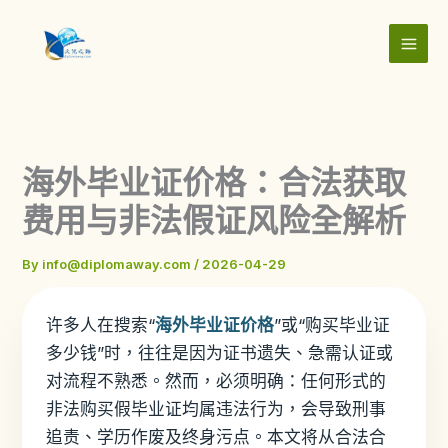
Skip
to
content
海外毕业证价格：合法获取
费用与非法假证风险全解析
By
info@diplomaway.com
/
2026-04-29
许多人在搜索“
海外毕业证价格
”或“购买毕业证
多少钱”时，往往是因为证书遗失、急需认证或
对流程不熟悉。然而，必须明确：任何形式的
非法购买假毕业证均属违法行为，会导致刑事
追责、学历作废及终身污点。本文将从合法合