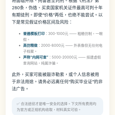
将面临开除、拘留甚至判刑。根据《刑法》第
280条，伪造、买卖国家机关证件最高可判十年
有期徒刑。即使“价格”再低，也绝不能尝试。以
下是常见假证价格区间及风险：
普通模板打印
：300-1000元 —— 粗糙仿制，一眼
假。
高仿精做
：2000-8000元 —— 外表像但无任何电
子档案。
声称“内网可查”
：5000-20000元 —— 搭建虚假
查询网站，纯属诈骗。
此外，买家可能被敲诈勒索，或个人信息被用
于非法用途。请务必远离任何“购买毕业证”的非
法广告。
✅ 合法途径才是唯一安全的选择。下文所有费用均
为官方或正规机构收取，材料真实可验。