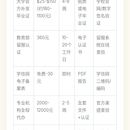
大学官
$25-$150
4-8
纸质
学校官
方补发
(约180-
周
或电
网/数字
毕业证
1100元)
子毕
签名验
业证
证
教育部
360元
10-
电子
留服系
留服认
20个
认证
统在线
证
工作
书
查验
日
学信网
免费-30
即时
PDF
学信网
电子备
元
报告
二维码/
案表
编码
专业机
2000-
2-5
全套
官方渠
构全程
12000元
周
文件
道查验
代办
+认证