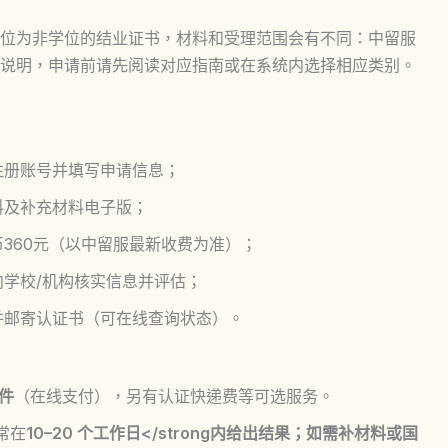
位为非学位的结业证书，材料和受理范围会有不同：中留服
说明，申请前请先阅读对应指南或在系统内选择相应类别。
注册账号并填写申请信息；
料及补充材料电子版；
360元（以中留服最新收费为准）；
学校/机构核实信息并评估；
并邮寄认证书（可在线查询状态）。
/件
（在线支付），另有认证快递费等可选服务。
常在
10–20 个工作日</strong内给出结果；如需补材料或国