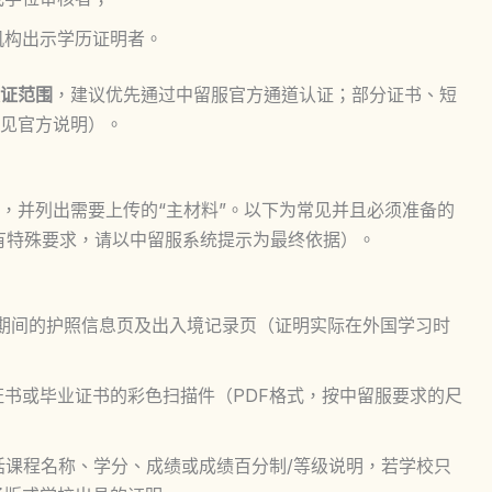
机构出示学历证明者。
证范围
，建议优先通过中留服官方通道认证；部分证书、短
见官方说明）。
，并列出需要上传的“主材料”。以下为常见并且必须准备的
有特殊要求，请以中留服系统提示为最终依据）。
期间的护照信息页及出入境记录页（证明实际在外国学习时
证书或毕业证书的彩色扫描件（PDF格式，按中留服要求的尺
括课程名称、学分、成绩或成绩百分制/等级说明，若学校只