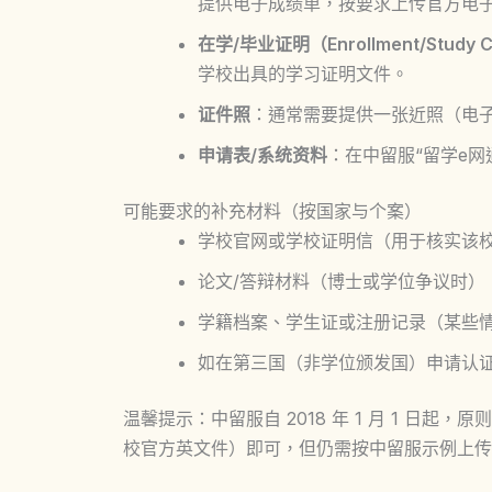
提供电子成绩单，按要求上传官方电
在学/毕业证明（Enrollment/Study Ce
学校出具的学习证明文件。
证件照
：通常需要提供一张近照（电
申请表/系统资料
：在中留服“留学e
可能要求的补充材料（按国家与个案）
学校官网或学校证明信（用于核实该
论文/答辩材料（博士或学位争议时）
学籍档案、学生证或注册记录（某些
如在第三国（非学位颁发国）申请认
温馨提示：中留服自 2018 年 1 月 1 日
校官方英文件）即可，但仍需按中留服示例上传