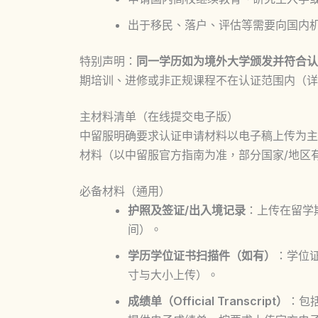
出于移民、落户、评估等需要向国内
特别声明：
同一学历如为境外大学颁发并符合认
期培训、进修或非正规课程不在认证范围内（详
主材料清单（在线提交电子版）
中留服明确要求认证申请材料以电子稿上传为主
材料（以中留服官方指南为准，部分国家/地区
必备材料（通用）
护照及签证/出入境记录
：上传在留学
间）。
学历学位证书扫描件（如有）
：学位
寸与大小上传）。
成绩单（Official Transcript）
：包