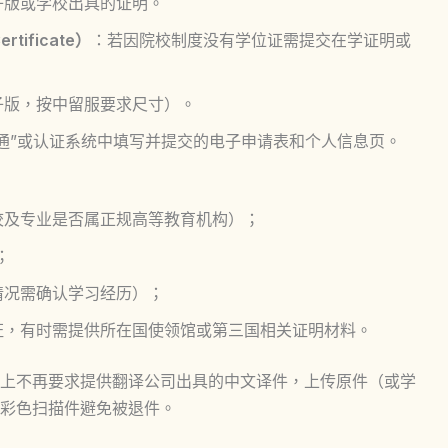
子版或学校出具的证明。
rtificate）
：若因院校制度没有学位证需提交在学证明或
子版，按中留服要求尺寸）。
网通”或认证系统中填写并提交的电子申请表和个人信息页。
校及专业是否属正规高等教育机构）；
；
情况需确认学习经历）；
证，有时需提供所在国使领馆或第三国相关证明材料。
起，原则上不再要求提供翻译公司出具的中文译件，上传原件（或学
彩色扫描件避免被退件。