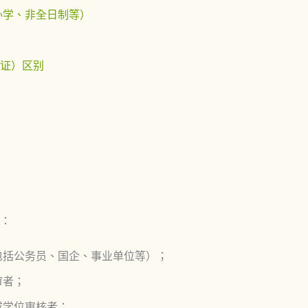
办学、非全日制等）
牙认证）区别
：
包括公务员、国企、事业单位等）；
审者；
或学位审核者；