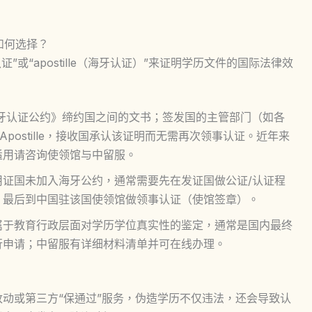
如何选择？
或“apostille（海牙认证）”来证明学历文件的国际法律效
牙认证公约》缔约国之间的文书；签发国的主管部门（如各
postille，接收国承认该证明而无需再次领事认证。近年来
适用请咨询使领馆与中留服。
用证国未加入海牙公约，通常需要先在发证国做公证/认证程
，最后到中国驻该国使领馆做领事认证（使馆签章）。
属于教育行政层面对学历学位真实性的鉴定，通常是国内最终
行申请；中留服有详细材料清单并可在线办理。
动或第三方“保通过”服务，伪造学历不仅违法，还会导致认