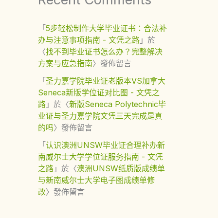
「
5步轻松制作大学毕业证书：合法补
办与注意事项指南 - 文凭之路
」於
〈
找不到毕业证书怎么办？完整解决
方案与应急指南
〉發佈留言
「
圣力嘉学院毕业证老版本VS加拿大
Seneca新版学位证对比图 - 文凭之
路
」於〈
新版Seneca Polytechnic毕
业证与圣力嘉学院文凭三天完成是真
的吗
〉發佈留言
「
认识澳洲UNSW毕业证合理补办新
南威尔士大学学位证服务指南 - 文凭
之路
」於〈
澳洲UNSW纸质版成绩单
与新南威尔士大学电子图成绩单修
改
〉發佈留言