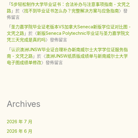
「
5步轻松制作大学毕业证书：合法补办与注意事项指南 - 文凭之
路
」於〈
找不到毕业证书怎么办？完整解决方案与应急指南
〉發
佈留言
「
圣力嘉学院毕业证老版本VS加拿大Seneca新版学位证对比图 -
文凭之路
」於〈
新版Seneca Polytechnic毕业证与圣力嘉学院文
凭三天完成是真的吗
〉發佈留言
「
认识澳洲UNSW毕业证合理补办新南威尔士大学学位证服务指
南 - 文凭之路
」於〈
澳洲UNSW纸质版成绩单与新南威尔士大学
电子图成绩单修改
〉發佈留言
Archives
2026 年 7 月
2026 年 6 月