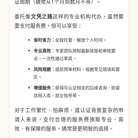
证周期（通常从1个月到数月不等）。
委托像
文凭之路
这样的专业机构代办，虽然需
要支付服务费，但可以享受：
省时省力：
全程托管，解放个人时间。
专业高效：
专家团队熟知最新政策和审核要
点，一次性通过率高。
风险规避：
提前预审材料，规避常见错误和雷
区。
增值服务：
获得与认证相关的后续咨询，如留
信网入库、就业指导等。
对于工作繁忙、怕麻烦，或认证背景复杂的申
请人来说，支付合理的服务费换取专业、高
效、有保障的服务，通常是更明智的选择。