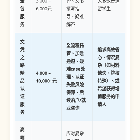
全
3,000 –
译、文书
大多数普通
包
6,000元
撰写指
留学生
服
导、疑难
务
解答
文
全流程托
凭
追求高效省
管、加急
之
心、情况复
通道、疑
路
杂（如材料
难case处
精
4,000 –
缺失、院校
理、认证
品
10,000+元
特殊）、或
失败风险
认
希望获得增
保障、后
证
值服务的申
续落户/就
服
请人
业咨询
务
高
应对复杂
端