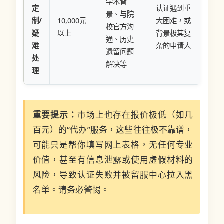
学术背
定
认证遇到重
景、与院
制/
10,000元
大困难，或
校官方沟
疑
以上
背景极其复
通、历史
难
杂的申请人
遗留问题
处
解决等
理
重要提示：
市场上也存在报价极低（如几
百元）的“代办”服务，这些往往极不靠谱，
可能只是帮你填写网上表格，无任何专业
价值，甚至有信息泄露或使用虚假材料的
风险，导致认证失败并被留服中心拉入黑
名单。请务必警惕。