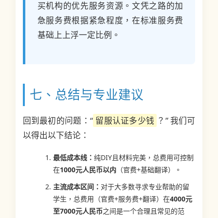
买机构的优先服务资源。文凭之路的加
急服务费根据紧急程度，在标准服务费
基础上上浮一定比例。
七、总结与专业建议
回到最初的问题：“
留服认证多少钱
？” 我们可
以得出以下结论：
最低成本线：
纯DIY且材料完美，总费用可控制
在
1000元人民币以内
（官费+基础翻译）。
主流成本区间：
对于大多数寻求专业帮助的留
学生，总费用（官费+服务费+翻译）在
4000元
至7000元人民币
之间是一个合理且常见的范