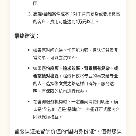
围。
高端/疑难案件成本：
对于背景复杂或要求极高
的客户，费用可能达到
1万元以上
。
最终建议：
如果您时间充裕、学习能力强、且认证背景非
常简单，可以尝试DIY。
如果您
怕麻烦、追求效率、背景稍有复杂、或
希望绝对稳妥
，强烈建议将专业的事交给专业
的人。选择像
文凭之路
这样口碑好、服务透
明、有保障的机构进行代办。
在咨询服务机构时，一定要问清费用明细，确
认是“全包价”还是“基础价”，并签订正式服务合
同以保障权益。
留服认证是留学价值的“国内身份证”，值得您认