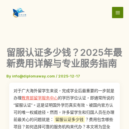
Skip
to
content
留服认证多少钱？2025年最
新费用详解与专业服务指南
By
info@diplomaway.com
/
2025-12-17
对于广大海外留学生来说，完成学业后最重要的一步就是
办理
教育部留学服务中心
的学历学位认证，即通常所说的
“留服认证”。这是证明国外学历真实有效、被国内官方认
可的唯一权威途径。然而，许多留学生和归国人员在办理
前最关心的问题就是：
留服认证多少钱
？费用包含哪些
项目？如何选择可靠的服务机构来代办？本文将为您全