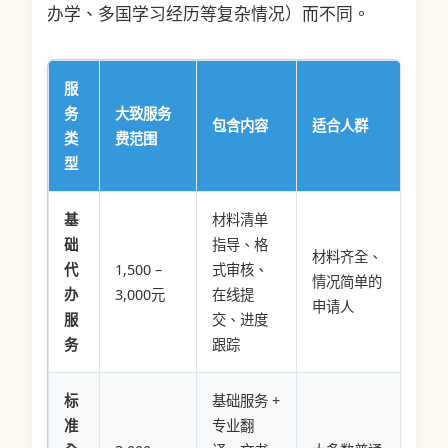
办学、多国学习经历等复杂情况）而不同。
服
务
大致服务
包含内容
适合人群
类
费范围
型
基
材料清单
础
指导、格
材料齐全、
代
1,500 –
式审核、
情况简单的
办
3,000元
在线提
申请人
服
交、进度
务
跟踪
标
基础服务 +
准
专业翻