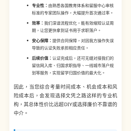
专业性：
由熟悉各国教育体系和留服中心审核
标准的专家团队操作，大幅提升首次通过率。
效率：
我们深谙流程优化，能有效缩短认证周
期，让您更快拿到证书用于求职落户。
安心保障：
提供合同保障，对因我方操作失误
导致的认证失败承担相应责任。
后续价值：
认证完成后，还可无缝对接我们的
留信网入库、归国求职指导、一线城市落户规
划等服务，实现留学归国价值的最大化。
因此，当您综合考量时间成本、机会成本和风
险成本后，会发现选择文凭之路这样的专业机
构，其总体性价比远超DIY或选择廉价不靠谱的
中介。