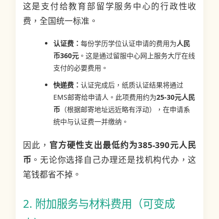
这是支付给教育部留学服务中心的行政性收
费，全国统一标准。
认证费：
每份学历学位认证申请的费用为
人民
币360元
。这是通过留服中心网上服务大厅在线
支付的必要费用。
快递费：
认证完成后，纸质认证结果将通过
EMS邮寄给申请人。此项费用约为
25-30元人民
币
（根据邮寄地址远近略有浮动），在申请系
统中与认证费一并缴纳。
因此，
官方硬性支出最低约为385-390元人民
币
。无论你选择自己办理还是找机构代办，这
笔钱都省不掉。
2. 附加服务与材料费用（可变成