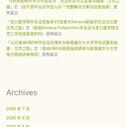
「
5步轻松制作大学毕业证书：合法补办与注意事项指南 - 文凭之
路
」於〈
找不到毕业证书怎么办？完整解决方案与应急指南
〉發
佈留言
「
圣力嘉学院毕业证老版本VS加拿大Seneca新版学位证对比图 -
文凭之路
」於〈
新版Seneca Polytechnic毕业证与圣力嘉学院文
凭三天完成是真的吗
〉發佈留言
「
认识澳洲UNSW毕业证合理补办新南威尔士大学学位证服务指
南 - 文凭之路
」於〈
澳洲UNSW纸质版成绩单与新南威尔士大学
电子图成绩单修改
〉發佈留言
Archives
2026 年 7 月
2026 年 6 月
2026 年 5 月