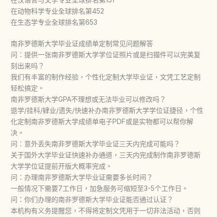
在动物科学专业全球排名第452
在生态学专业全球排名第653
南非罗德斯大学毕业证成绩单定制常见问题解答
问：提供一张南非罗德斯大学学位证照片或是扫描件可以完美复
刻出来吗？
我们有丰富的制作经验，个性化定制大学毕业证，文凭工艺定制
轻松搞定。
南非罗德斯大学GPA不理想或无法毕业可以修改吗？
退学/挂科/肄业/遗失/快速补办南非罗德斯大学学位证捷径，个性
化定制南非罗德斯大学成绩单电子PDF或是实物都可以帮你解
决。
问：意外丢失南非罗德斯大学毕业证三天内完成可能吗？
关于国外大学毕业证快速补办通道，三天内完成制作南非罗德斯
大学学位证提前开版大概率完成。
问：办理南非罗德斯大学毕业证需要多长时间？
一般情况下需要7工作日，加急服务可缩短至3-5个工作日。
问：你们办理的南非罗德斯大学毕业证能否通过认证？
本机构有义务提醒您，不得将定制文凭用于一切非法活动，否则