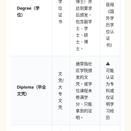
学
博士）并
获得
Degree（学
位
达到要求
《国
位）
证
后颁发。
外学
书
包含副学
历学
士、学
位认
士、硕
证
士、博
书》
士。
通常指社
⚠️
区学院颁
可能
文
发的文
认证
凭/
凭，或学
为专
Diploma（毕业
大
位课程未
科或
文凭）
专
修满学
仅证
文
分、只能
明学
凭
拿到的证
习经
明。
历