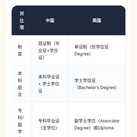
对
比
中国
美国
项
双证制（毕
制
单证制（仅学位证
业证+学位
度
Degree）
证）
本
本科毕业证
科
学士学位证
+ 学士学位
层
（Bachelor‘s Degree）
证
次
专
科/
专科毕业证
副学士学位（Associate
副
（无学位）
Degree）或Diploma
学