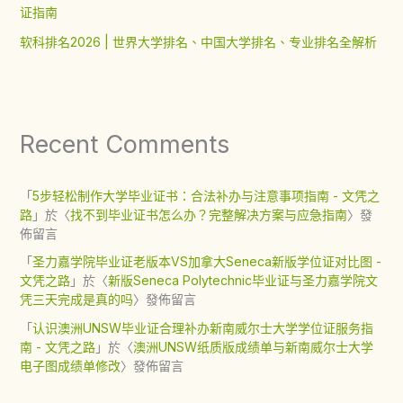
证指南
软科排名2026 | 世界大学排名、中国大学排名、专业排名全解析
Recent Comments
「
5步轻松制作大学毕业证书：合法补办与注意事项指南 - 文凭之
路
」於〈
找不到毕业证书怎么办？完整解决方案与应急指南
〉發
佈留言
「
圣力嘉学院毕业证老版本VS加拿大Seneca新版学位证对比图 -
文凭之路
」於〈
新版Seneca Polytechnic毕业证与圣力嘉学院文
凭三天完成是真的吗
〉發佈留言
「
认识澳洲UNSW毕业证合理补办新南威尔士大学学位证服务指
南 - 文凭之路
」於〈
澳洲UNSW纸质版成绩单与新南威尔士大学
电子图成绩单修改
〉發佈留言