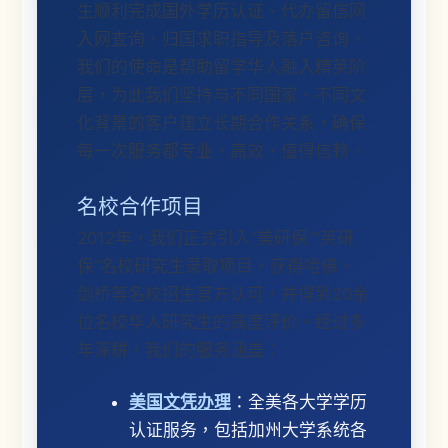
生顺利完成国外学历认证、代办留信网
入网查询、归国求职指导及落户咨询。
我们的使命是帮助留学华人融入精英阶
层，为此我们坚持与不同国家、不同文
化背景的客户建立长期合作关系，确保
每一次服务都专业、高效、值得信赖。
名校合作项目
2012年，我们正式引入“美研保”“英研
保”名校研究生录取项目，获得哈佛、
剑桥等名校招生官方认可，并得到20余
位名校华人研究生的高度评价。经过多
年深耕，我们的服务涵盖：
美国文凭办理
：全美各大学学历
认证服务，包括加州大学系统各