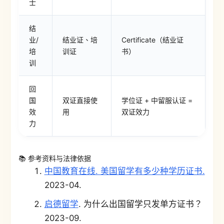
士
结
业/
结业证、培
Certificate（结业证
培
训证
书）
训
回
国
双证直接使
学位证 + 中留服认证 =
效
用
双证效力
力
📚 参考资料与法律依据
中国教育在线. 美国留学有多少种学历证书.
2023-04.
启德留学
. 为什么出国留学只发单方证书？
2023-09.