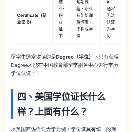
结
短期课
❌
业/
程、职业
通常
Certificate（结
职
技能培训
无法
业证书）
业
后颁发，
认证
证
不构成学
为学
书
位。
历
留学生通常攻读的是
Degree（学位）
，只有获得
Degree才能在中国教育部留学服务中心进行学历
学位认证。
四、美国学位证长什么
样？上面有什么？
以美国西佐治亚大学为例，学位证具有统一的规