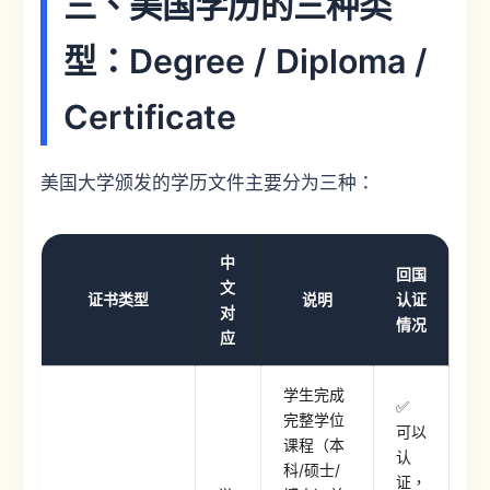
三、美国学历的三种类
型：Degree / Diploma /
Certificate
美国大学颁发的学历文件主要分为三种：
中
回国
文
证书类型
说明
认证
对
情况
应
学生完成
✅
完整学位
可以
课程（本
认
科/硕士/
证，