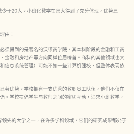
人数少于20人。小班化教学在宾大得到了充分体现，优势显
理由：
必须提到的是著名的沃顿商学院，其本科阶段的金融和工商
A、金融和房地产等方向同样位居榜首。商科的其他领域也大
和信息系统管理）可能不如一些计算机强校，但整体表现依
显著优势。学校拥有一支优秀的教职员工队伍，他们不仅在
诣。学校提倡学生与教师之间的密切互动，追求小班教学，
界领先的大学之一，在许多学科领域，它们的研究成果都处于