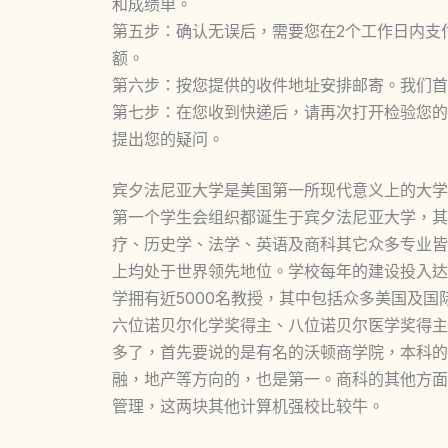
和成绩单。
第五步：确认无误后，需要您在2个工作日内支
额。
第六步：按您提供的收件地址安排邮寄。我们首选
第七步：在您收到快递后，请再次打开检验您的
提出您的疑问。
宾夕法尼亚大学是美国第一所现代意义上的大学
第一个学生会组织都诞生于宾夕法尼亚大学，其
疗、历史学、法学、英语及商科其它众多专业皆
上均处于世界领先地位。学校每年的建设投入达
学拥有近5000名教授，其中包括众多美国及
六位诺贝尔化学奖得主、八位诺贝尔医学奖得主
多了，首先要说的是有名的沃顿商学院，本科的
融，地产等方向的，也是第一。商科的其他方面
管理，这两块其他计算机强校比较牛。