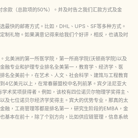
付余款（总款项的50%）。并及时告之我们汇款方式及金
最快的邮寄方式。比如，DHL、UPS、SF等多种方式。
定制礼物。如果满意记得来给我们个好评，相反，也请及时
。北美洲的第一所医学院，第一所商学院(沃顿商学院)以及
金融专业和护理专业排名全美第一，教育学、经济学、医
排名全美前十，在艺术、人文、社会科学、建筑与工程教育
到4亿美元以上，在常春藤盟校中名列前茅。宾夕法尼亚大
国际学术奖项获得者。例如，该校有四位诺贝尔物理学奖得主、
以及七位诺贝尔经济学奖得主。宾大的优势专业，那真的太
金融，工商管理等都是排名第一，研究生阶段的EMBA，金
也基本在前十，除了个别方向，比如供应链管理，信息系统