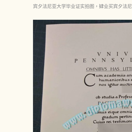
宾夕法尼亚大学毕业证实拍图，肄业买宾夕法尼