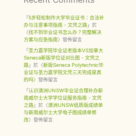
「
5步轻松制作大学毕业证书：合法补
办与注意事项指南 - 文凭之路
」於
〈
找不到毕业证书怎么办？完整解决
方案与应急指南
〉發佈留言
「
圣力嘉学院毕业证老版本VS加拿大
Seneca新版学位证对比图 - 文凭之
路
」於〈
新版Seneca Polytechnic毕
业证与圣力嘉学院文凭三天完成是真
的吗
〉發佈留言
「
认识澳洲UNSW毕业证合理补办新
南威尔士大学学位证服务指南 - 文凭
之路
」於〈
澳洲UNSW纸质版成绩单
与新南威尔士大学电子图成绩单修
改
〉發佈留言