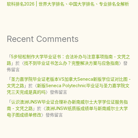
软科排名2026 | 世界大学排名、中国大学排名、专业排名全解析
Recent Comments
「
5步轻松制作大学毕业证书：合法补办与注意事项指南 - 文凭之
路
」於〈
找不到毕业证书怎么办？完整解决方案与应急指南
〉發
佈留言
「
圣力嘉学院毕业证老版本VS加拿大Seneca新版学位证对比图 -
文凭之路
」於〈
新版Seneca Polytechnic毕业证与圣力嘉学院文
凭三天完成是真的吗
〉發佈留言
「
认识澳洲UNSW毕业证合理补办新南威尔士大学学位证服务指
南 - 文凭之路
」於〈
澳洲UNSW纸质版成绩单与新南威尔士大学
电子图成绩单修改
〉發佈留言