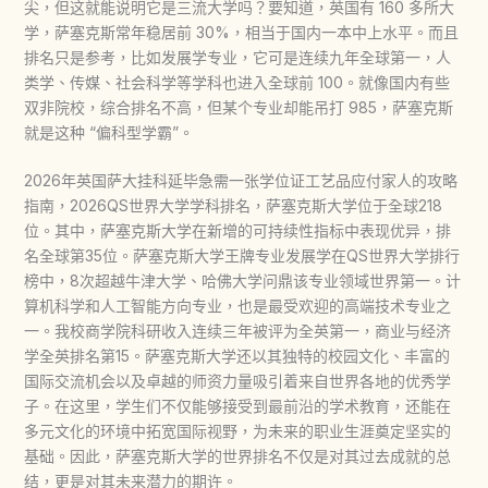
尖，但这就能说明它是三流大学吗？要知道，英国有 160 多所大
学，萨塞克斯常年稳居前 30%，相当于国内一本中上水平。而且
排名只是参考，比如发展学专业，它可是连续九年全球第一，人
类学、传媒、社会科学等学科也进入全球前 100。就像国内有些
双非院校，综合排名不高，但某个专业却能吊打 985，萨塞克斯
就是这种 “偏科型学霸”。
2026年英国萨大挂科延毕急需一张学位证工艺品应付家人的攻略
指南，2026QS世界大学学科排名，萨塞克斯大学位于全球218
位。其中，萨塞克斯大学在新增的可持续性指标中表现优异，排
名全球第35位。萨塞克斯大学王牌专业发展学在QS世界大学排行
榜中，8次超越牛津大学、哈佛大学问鼎该专业领域世界第一。计
算机科学和人工智能方向专业，也是最受欢迎的高端技术专业之
一。我校商学院科研收入连续三年被评为全英第一，商业与经济
学全英排名第15。萨塞克斯大学还以其独特的校园文化、丰富的
国际交流机会以及卓越的师资力量吸引着来自世界各地的优秀学
子。在这里，学生们不仅能够接受到最前沿的学术教育，还能在
多元文化的环境中拓宽国际视野，为未来的职业生涯奠定坚实的
基础。因此，萨塞克斯大学的世界排名不仅是对其过去成就的总
结，更是对其未来潜力的期许。