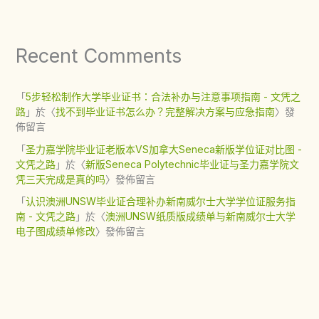
Recent Comments
「
5步轻松制作大学毕业证书：合法补办与注意事项指南 - 文凭之
路
」於〈
找不到毕业证书怎么办？完整解决方案与应急指南
〉發
佈留言
「
圣力嘉学院毕业证老版本VS加拿大Seneca新版学位证对比图 -
文凭之路
」於〈
新版Seneca Polytechnic毕业证与圣力嘉学院文
凭三天完成是真的吗
〉發佈留言
「
认识澳洲UNSW毕业证合理补办新南威尔士大学学位证服务指
南 - 文凭之路
」於〈
澳洲UNSW纸质版成绩单与新南威尔士大学
电子图成绩单修改
〉發佈留言