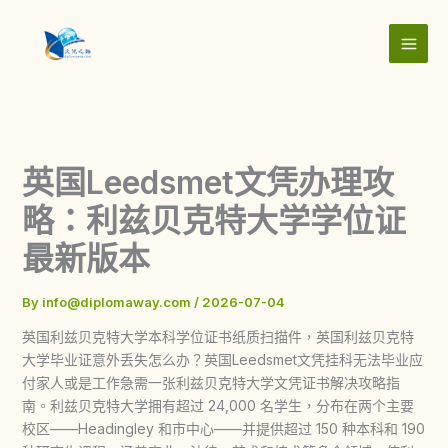
Skip
to
content
英国Leedsmet文凭办理攻
略：利兹贝克特大学学位证
最新版本
By
info@diplomaway.com
/
2026-07-04
英国利兹贝克特大学本科学位证书纸质扫描件，英国利兹贝克特
大学毕业证意外丢失怎么办？英国Leedsmet文凭挂科无法毕业应
付家人或是工作急需一张利兹贝克特大学文凭证书解决攻略指
南。利兹贝克特大学拥有超过 24,000 名学生，分布在两个主要
校区——Headingley 和市中心——并提供超过 150 种本科和 190