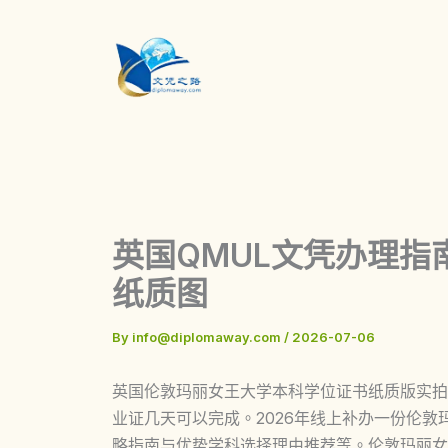
Skip
to
content
英国QMUL文凭办理
纸质图
By
info@diplomaway.com
/
2026-07-06
英国伦敦玛丽女王大学本科学位证书纸质版实拍
业证几天可以完成。2026年线上补办一份伦敦
略指南与优势学科选择理由推荐等。伦敦玛丽女王