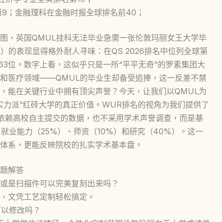
第9；金融理科在金融时报全球排名前40；
图，英国QMUL挂科无法毕业急需一张伦敦玛丽女王大学毕
）的表现显得格外耐人寻味：在QS 2026排名中位列全球第
第163位。数字上看，这似乎只是一所“平平无奇”的罗素集团大
和医疗领域——QMUL的毕业生却备受追捧，这一反差不禁
，能在关键行业中拥有顶尖声誉？今天，让我们以QMUL为
实力派”红砖大学的真正价值。WUR排名的视角为我们提供了
不依赖高校自主提交的数据，也不采用学术声誉调查，而是基
就业能力（25%）、师资（10%）和研究（40%）。这一
体系，更能反映院校的扎实学术基本盘。
题解答
或是扫描件可以完美复刻出来吗？
，文凭工艺定制轻松搞定。
可以修改吗？