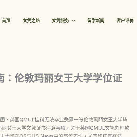
首页
文凭之路
文凭服务
留学新闻
客户评价
指南：伦敦玛丽女王大学学位证
图，英国QMUL挂科无法毕业急需一张伦敦玛丽女王大学毕
玛丽女王大学文凭证书注意事项，关于英国QMUL文凭办理攻
大学在QS与US News中的高位表现，尤其印证其在法