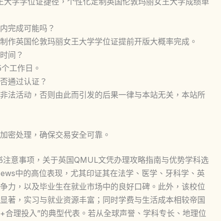
女王大学学位证捷径，个性化定制英国伦敦玛丽女王大学成绩单
内完成可能吗？
制作英国伦敦玛丽女王大学学位证提前开版大概率完成。
时间？
5个工作日。
否通过认证？
非法活动，否则由此而引发的后果一律与本站无关，本站所
加密处理，确保交易安全可靠。
书注意事项，关于英国QMUL文凭办理攻略指南与优势学科选
News中的高位表现，尤其印证其在法学、医学、牙科学、英
争力，以及毕业生在就业市场中的良好口碑。此外，该校位
显著，实习与就业资源丰富；同时学费与生活成本相较帝国
践+合理投入”的典型代表。若从全球声誉、学科专长、地理位