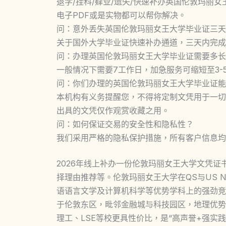
退学/挂科/肄业/遗失/快速补办英国伦敦玛丽
电子PDF或是实物都可以帮你解决。
问：意外丢失英国伦敦玛丽女王大学毕业证三天
关于国外大学毕业证快速补办通道，三天内完成
问：办理英国伦敦玛丽女王大学毕业证需要多长
一般情况下需要7工作日，加急服务可缩短至3-
问：你们办理的英国伦敦玛丽女王大学毕业证能
本机构有义务提醒您，不得将定制文凭用于一切
出具的文凭仅作观赏收藏之用。
问：如何保证交易的安全性和隐私性？
我们采用严格的隐私保护措施，所有客户信息均
2026年线上补办一份伦敦玛丽女王大学文凭证
择理由推荐等。伦敦玛丽女王大学在QS与US 
语语言文学及计算机科学等优势学科上的强劲竞
于伦敦东区，毗邻金融城与科技园区，地理优势
理工、LSE等校更具性价比，是“高声誉+强实