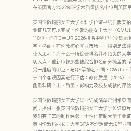
在英国官方2022REF学术质量排名中位列英国
英国伦敦玛丽女王大学本科学位证书纸质版实拍
业证几天可以完成。伦敦玛丽女王大学（QMUL
110位，而在CWUR 2026排名中则位居全球
学。然而，在伦敦核心就业市场——特别是法律
让人思考：为什么一所综合排名并不顶尖的大学
切入点，重新审视那些被综合排名部分掩盖的“
另一维度的印证。与QS等排名不同，CWUR
于四个客观因素进行评估：教育质量（25%）、
侧重科研产出、质量、影响力及校友成就的评估
英国伦敦玛丽女王大学毕业证成绩单定制常见问
问：提供一张英国伦敦玛丽女王大学学位证照片
我们有丰富的制作经验，个性化定制大学毕业证
英国伦敦玛丽女王大学GPA不理想或无法毕业