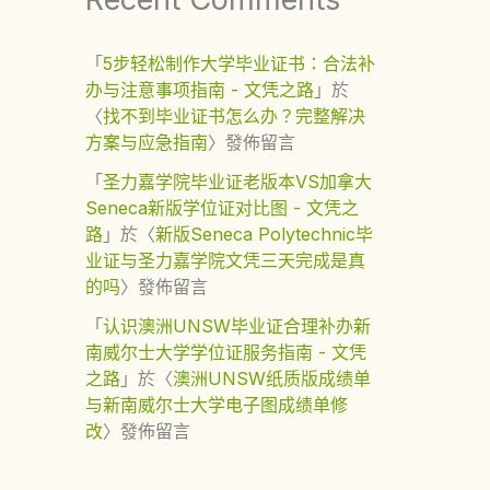
「
5步轻松制作大学毕业证书：合法补
办与注意事项指南 - 文凭之路
」於
〈
找不到毕业证书怎么办？完整解决
方案与应急指南
〉發佈留言
「
圣力嘉学院毕业证老版本VS加拿大
Seneca新版学位证对比图 - 文凭之
路
」於〈
新版Seneca Polytechnic毕
业证与圣力嘉学院文凭三天完成是真
的吗
〉發佈留言
「
认识澳洲UNSW毕业证合理补办新
南威尔士大学学位证服务指南 - 文凭
之路
」於〈
澳洲UNSW纸质版成绩单
与新南威尔士大学电子图成绩单修
改
〉發佈留言