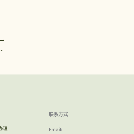
T
学位证与南非Rhodes University diploma定制攻略
联系方式
办理
Email: