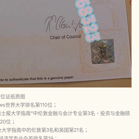
学位证纸质图
ews世界大学排名第110位；
“泰晤士报大学指南”中伦敦金融与会计专业第3名，投资与金融硕
20位；
年完全大学指南中的伦敦第3名和英国第21名；
、经济学专业全英排名第19；