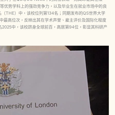
等优势学科上的强劲竞争力，以及毕业生在就业市场中的良
名（THE）中，该校位列第134名；同期发布的QS世界大学
榜单中最高位次，反映出其在学术声誉、雇主评价及国际化程度
名2025中，该校跻身全球前百，高居第94位，彰显其科研产