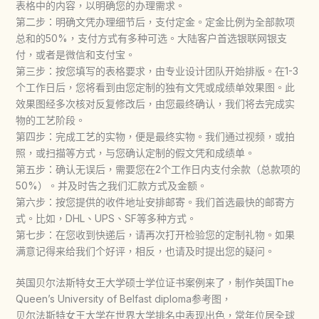
表格中的内容，以明确您的办理需求。
第二步：明确文凭办理细节后，支付定金。定金比例为全部款项
总和的50%，支付方式有多种可选。大陆客户首选银联网银支
付，或者是微信和支付宝。
第三步：按您填写的表格要求，由专业设计团队开始排版。在1-3
个工作日后，您将看到由您定制的独有文凭或成绩单效果图。此
效果图经多次核对反复修改后，由您最终确认，我们将去完成实
物的工艺阶段。
第四步：完成工艺的实物，便是最终实物。我们通过视频，或拍
照，或扫描等方式，与您确认定制的假文凭和成绩单。
第五步：确认无误后，需要您在2个工作日内支付余款（总款项的
50%）。并及时告之我们汇款方式及金额。
第六步：按您提供的收件地址安排邮寄。我们首选最快的邮寄方
式。比如，DHL、UPS、SF等多种方式。
第七步：在您收到快递后，请再次打开检验您的定制礼物。如果
满意记得来给我们个好评，相反，也请及时提出您的疑问。
英国贝尔法斯特女王大学硕士学位证书案例来了，制作英国The
Queen’s University of Belfast diploma参考图，
贝尔法斯特女王大学在世界大学排名中表现出色，常年位居全球