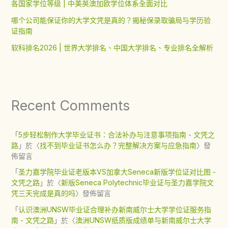
各国家学位等级 | 中美英澳加欧学位体系全面对比
哪个公司能保证你的大学文凭是真的？揭秘保录取骗局与学历验
证指南
软科排名2026 | 世界大学排名、中国大学排名、专业排名全解析
Recent Comments
「
5步轻松制作大学毕业证书：合法补办与注意事项指南 - 文凭之
路
」於〈
找不到毕业证书怎么办？完整解决方案与应急指南
〉發
佈留言
「
圣力嘉学院毕业证老版本VS加拿大Seneca新版学位证对比图 -
文凭之路
」於〈
新版Seneca Polytechnic毕业证与圣力嘉学院文
凭三天完成是真的吗
〉發佈留言
「
认识澳洲UNSW毕业证合理补办新南威尔士大学学位证服务指
南 - 文凭之路
」於〈
澳洲UNSW纸质版成绩单与新南威尔士大学