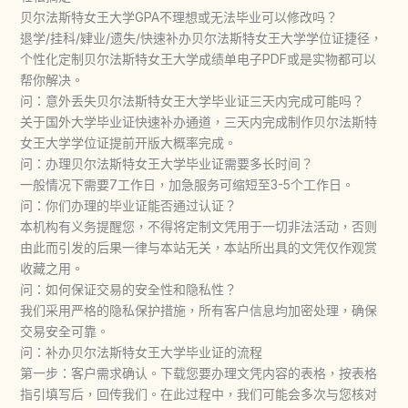
贝尔法斯特女王大学GPA不理想或无法毕业可以修改吗？
退学/挂科/肄业/遗失/快速补办贝尔法斯特女王大学学位证捷径，
个性化定制贝尔法斯特女王大学成绩单电子PDF或是实物都可以
帮你解决。
问：意外丢失贝尔法斯特女王大学毕业证三天内完成可能吗？
关于国外大学毕业证快速补办通道，三天内完成制作贝尔法斯特
女王大学学位证提前开版大概率完成。
问：办理贝尔法斯特女王大学毕业证需要多长时间？
一般情况下需要7工作日，加急服务可缩短至3-5个工作日。
问：你们办理的毕业证能否通过认证？
本机构有义务提醒您，不得将定制文凭用于一切非法活动，否则
由此而引发的后果一律与本站无关，本站所出具的文凭仅作观赏
收藏之用。
问：如何保证交易的安全性和隐私性？
我们采用严格的隐私保护措施，所有客户信息均加密处理，确保
交易安全可靠。
问：补办贝尔法斯特女王大学毕业证的流程
第一步：客户需求确认。下载您要办理文凭内容的表格，按表格
指引填写后，回传我们。在此过程中，我们可能会多次与您核对