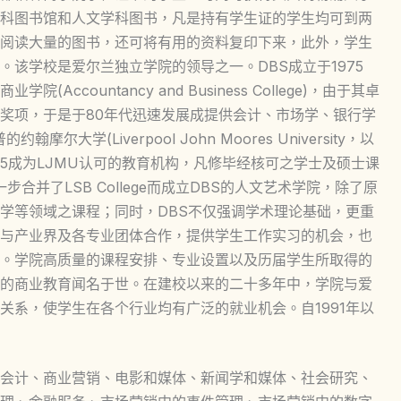
科图书馆和人文学科图书，凡是持有学生证的学生均可到两
阅读大量的图书，还可将有用的资料复印下来，此外，学生
该学校是爱尔兰独立学院的领导之一。DBS成立于1975
countancy and Business College)，由于其卓
奖项，于是于80年代迅速发展成提供会计、市场学、银行学
大学(Liverpool John Moores University，以
995成为LJMU认可的教育机构，凡修毕经核可之学士及硕士课
步合并了LSB College而成立DBS的人文艺术学院，除了原
学等领域之课程；同时，DBS不仅强调学术理论基础，更重
与产业界及各专业团体合作，提供学生工作实习的机会，也
。学院高质量的课程安排、专业设置以及历届学生所取得的
的商业教育闻名于世。在建校以来的二十多年中，学院与爱
关系，使学生在各个行业均有广泛的就业机会。自1991年以
会计、商业营销、电影和媒体、新闻学和媒体、社会研究、