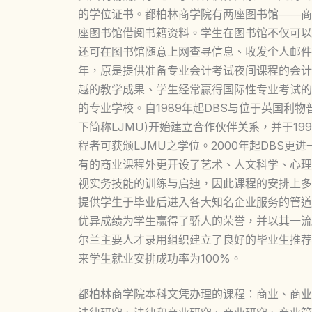
的学位证书。都柏林商学院有两座图书馆――商
座图书馆借阅书籍资料。学生在图书馆不仅可以
还可在图书馆随意上网查寻信息、收发个人邮件。
年，原是提供准备专业会计考试夜间课程的会计商业学院(Ac
越的教学成果、学生经常赢得国际性专业考试的
的专业学校。自1989年起DBS与位于英国利物普的约翰摩尔
下简称LJMU)开始建立合作伙伴关系，并于1
程者可获颁LJMU之学位。2000年起DBS更进一
有的商业课程外更开设了艺术、人文科学、心理
视实务技能的训练与启迪，因此课程的安排上多
提供学生于毕业后进入各大知名企业服务的管道
优异成绩为学生赢得了骄人的荣誉，并以其一流
尔兰主要人才录用组织建立了良好的毕业生推荐
来学生就业安排成功率为100%。
都柏林商学院本科文凭办理的课程：商业、商业