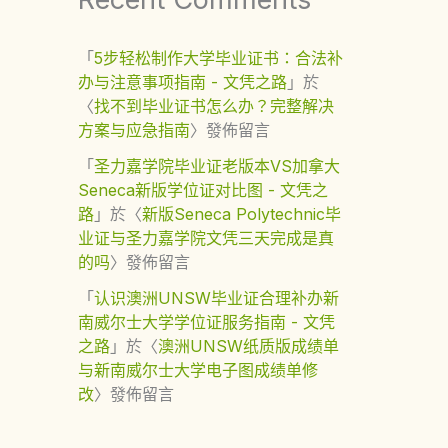
「
5步轻松制作大学毕业证书：合法补
办与注意事项指南 - 文凭之路
」於
〈
找不到毕业证书怎么办？完整解决
方案与应急指南
〉發佈留言
「
圣力嘉学院毕业证老版本VS加拿大
Seneca新版学位证对比图 - 文凭之
路
」於〈
新版Seneca Polytechnic毕
业证与圣力嘉学院文凭三天完成是真
的吗
〉發佈留言
「
认识澳洲UNSW毕业证合理补办新
南威尔士大学学位证服务指南 - 文凭
之路
」於〈
澳洲UNSW纸质版成绩单
与新南威尔士大学电子图成绩单修
改
〉發佈留言