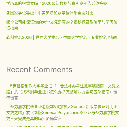
学历真的很重要吗？2026最新数据与真实案例告诉你答案
各国家学位等级 | 中美英澳加欧学位体系全面对比
哪个公司能保证你的大学文凭是真的？揭秘保录取骗局与学历验
证指南
软科排名2026 | 世界大学排名、中国大学排名、专业排名全解析
Recent Comments
「
5步轻松制作大学毕业证书：合法补办与注意事项指南 - 文凭之
路
」於〈
找不到毕业证书怎么办？完整解决方案与应急指南
〉發
佈留言
「
圣力嘉学院毕业证老版本VS加拿大Seneca新版学位证对比图 -
文凭之路
」於〈
新版Seneca Polytechnic毕业证与圣力嘉学院文
凭三天完成是真的吗
〉發佈留言