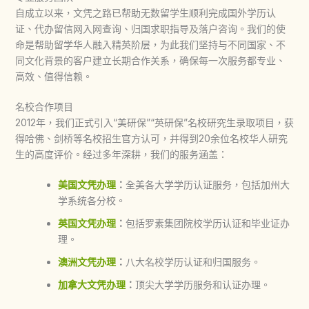
自成立以来，文凭之路已帮助无数留学生顺利完成国外学历认
证、代办留信网入网查询、归国求职指导及落户咨询。我们的使
命是帮助留学华人融入精英阶层，为此我们坚持与不同国家、不
同文化背景的客户建立长期合作关系，确保每一次服务都专业、
高效、值得信赖。
名校合作项目
2012年，我们正式引入“美研保”“英研保”名校研究生录取项目，获
得哈佛、剑桥等名校招生官方认可，并得到20余位名校华人研究
生的高度评价。经过多年深耕，我们的服务涵盖：
美国文凭办理
：
全美各大学学历认证服务，包括加州大
学系统各分校。
英国文凭办理
：
包括罗素集团院校学历认证和毕业证办
理。
澳洲文凭办理
：
八大名校学历认证和归国服务。
加拿大文凭办理
：
顶尖大学学历服务和认证办理。