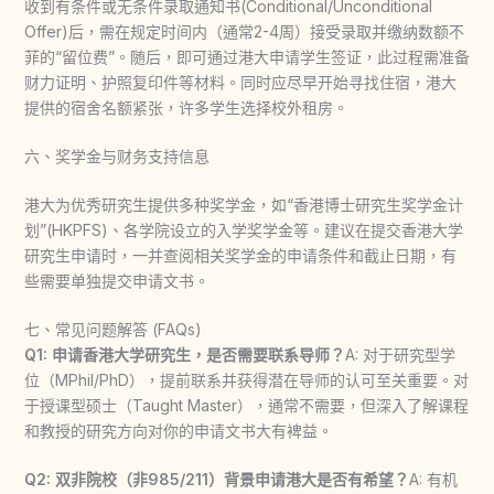
收到有条件或无条件录取通知书(Conditional/Unconditional
Offer)后，需在规定时间内（通常2-4周）接受录取并缴纳数额不
菲的“留位费”。随后，即可通过港大申请学生签证，此过程需准备
财力证明、护照复印件等材料。同时应尽早开始寻找住宿，港大
提供的宿舍名额紧张，许多学生选择校外租房。
六、奖学金与财务支持信息
港大为优秀研究生提供多种奖学金，如“香港博士研究生奖学金计
划”(HKPFS)、各学院设立的入学奖学金等。建议在提交
香港大学
研究生申请
时，一并查阅相关奖学金的申请条件和截止日期，有
些需要单独提交申请文书。
七、常见问题解答 (FAQs)
Q1: 申请香港大学研究生，是否需要联系导师？
A: 对于研究型学
位（MPhil/PhD），提前联系并获得潜在导师的认可至关重要。对
于授课型硕士（Taught Master），通常不需要，但深入了解课程
和教授的研究方向对你的申请文书大有裨益。
Q2: 双非院校（非985/211）背景申请港大是否有希望？
A: 有机