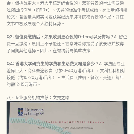
会，但挑战更大。港大审核是综合性的，双非背景的学生需要通
过突出的GPA（如90+）、优异的标准化考试成绩、高质量的科研
论文、含金量高的实习或获奖经历来弥补院校背景的不足，并在
文书中极致展现个人独特优势。
Q3: 留位费缴纳后，如果收到更心仪的Offer可以反悔吗？
A: 留位
费一旦缴纳，原则上不予退还。它意味着你接受了该录取并放弃
了同期其他选择。因此，在缴纳前需慎重决策。
Q4: 香港大学研究生的学费和生活费大概是多少？
A: 学费因专业
差异巨大，商科普遍较贵（约20-40万港币/年），文科社科相对
较低（约10-20万港币/年）。生活费（住宿、餐饮、交通）每年
约需12-15万港币。
八、专业服务机构推荐：文凭之路