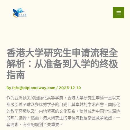
Skip
to
content
香港大学研究生申请流程全
解析：从准备到入学的终极
指南
By
info@diplomaway.com
/
2025-12-10
作为亚洲顶尖的国际化高等学府，
香港大学研究生申请
一直以来
都吸引着全球众多优秀学子的目光。其卓越的学术声誉、国际化
的教学环境以及与内地紧密的文化联系，使其成为中国学生深造
的热门选择。然而，
港大研究生
的申请流程复杂且竞争激烈，一
套清晰、专业的规划至关重要。