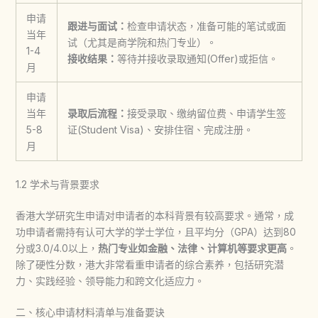
申请
跟进与面试：
检查申请状态，准备可能的笔试或面
当年
试（尤其是商学院和热门专业）。
1-4
接收结果：
等待并接收录取通知(Offer)或拒信。
月
申请
当年
录取后流程：
接受录取、缴纳留位费、申请学生签
5-8
证(Student Visa)、安排住宿、完成注册。
月
1.2 学术与背景要求
香港大学研究生申请
对申请者的本科背景有较高要求。通常，成
功申请者需持有认可大学的学士学位，且平均分（GPA）达到80
分或3.0/4.0以上，
热门专业如金融、法律、计算机等要求更高
。
除了硬性分数，港大非常看重申请者的综合素养，包括研究潜
力、实践经验、领导能力和跨文化适应力。
二、核心申请材料清单与准备要诀