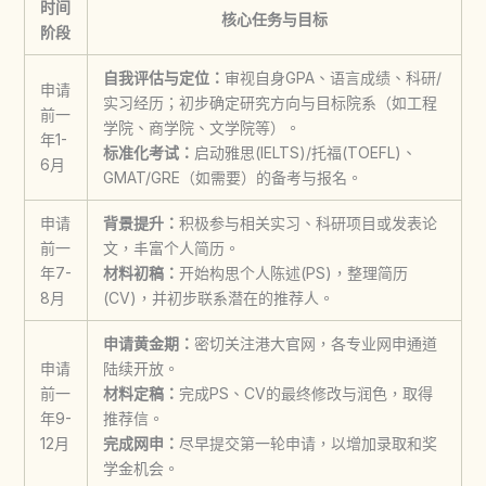
时间
核心任务与目标
阶段
自我评估与定位：
审视自身GPA、语言成绩、科研/
申请
实习经历；初步确定研究方向与目标院系（如工程
前一
学院、商学院、文学院等）。
年1-
标准化考试：
启动雅思(IELTS)/托福(TOEFL)、
6月
GMAT/GRE（如需要）的备考与报名。
申请
背景提升：
积极参与相关实习、科研项目或发表论
前一
文，丰富个人简历。
年7-
材料初稿：
开始构思个人陈述(PS)，整理简历
8月
(CV)，并初步联系潜在的推荐人。
申请黄金期：
密切关注港大官网，各专业网申通道
申请
陆续开放。
前一
材料定稿：
完成PS、CV的最终修改与润色，取得
年9-
推荐信。
12月
完成网申：
尽早提交第一轮申请，以增加录取和奖
学金机会。