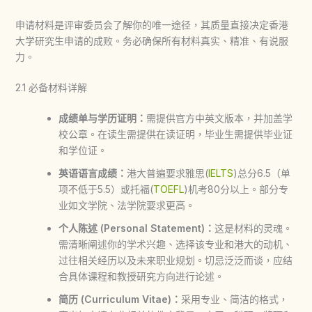
申请材料是评审委员会了解你的唯一途径，其质量直接决定
香港
大学研究生申请
的成败。务必确保所有材料真实、精准、有说服
力。
2.1 必备材料详解
成绩单与学历证明：
需提供官方中英文版本，并加盖学
校公章。在读生需提供在读证明，毕业生需提供毕业证
和学位证。
英语语言成绩：
港大普遍要求雅思(
IELTS
)总分6.5（单
项不低于5.5）或托福(
TOEFL
)机考80分以上。部分专
业如文学院、法学院要求更高。
个人陈述 (Personal Statement)：
这是材料的灵魂。
需清晰阐述你的学术兴趣、选择该专业和港大的动机、
过往相关经历以及未来职业规划。切忌泛泛而谈，应结
合具体课程和教授研究方向进行论述。
简历 (Curriculum Vitae)：
采用专业、简洁的格式，