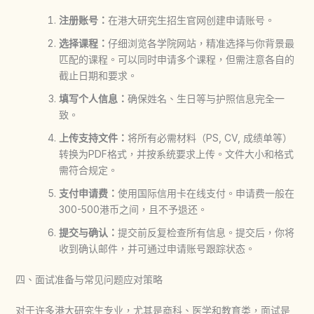
注册账号：
在港大研究生招生官网创建申请账号。
选择课程：
仔细浏览各学院网站，精准选择与你背景最
匹配的课程。可以同时申请多个课程，但需注意各自的
截止日期和要求。
填写个人信息：
确保姓名、生日等与护照信息完全一
致。
上传支持文件：
将所有必需材料（PS, CV, 成绩单等）
转换为PDF格式，并按系统要求上传。文件大小和格式
需符合规定。
支付申请费：
使用国际信用卡在线支付。申请费一般在
300-500港币之间，且不予退还。
提交与确认：
提交前反复检查所有信息。提交后，你将
收到确认邮件，并可通过申请账号跟踪状态。
四、面试准备与常见问题应对策略
对于许多
港大研究生
专业，尤其是商科、医学和教育类，面试是