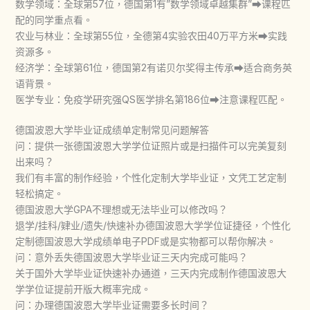
数学领域：全球第57位，德国第1有”数学领域卓越集群”➡课程匹
配的同学重点看。
农业与林业：全球第55位，全德第4实验农田40万平方米➡实践
资源多。
经济学：全球第61位，德国第2有诺贝尔奖得主传承➡适合商务英
语背景。
医学专业：免疫学研究强QS医学排名第186位➡注意课程匹配。
德国波恩大学毕业证成绩单定制常见问题解答
问：提供一张德国波恩大学学位证照片或是扫描件可以完美复刻
出来吗？
我们有丰富的制作经验，个性化定制大学毕业证，文凭工艺定制
轻松搞定。
德国波恩大学GPA不理想或无法毕业可以修改吗？
退学/挂科/肄业/遗失/快速补办德国波恩大学学位证捷径，个性化
定制德国波恩大学成绩单电子PDF或是实物都可以帮你解决。
问：意外丢失德国波恩大学毕业证三天内完成可能吗？
关于国外大学毕业证快速补办通道，三天内完成制作德国波恩大
学学位证提前开版大概率完成。
问：办理德国波恩大学毕业证需要多长时间？