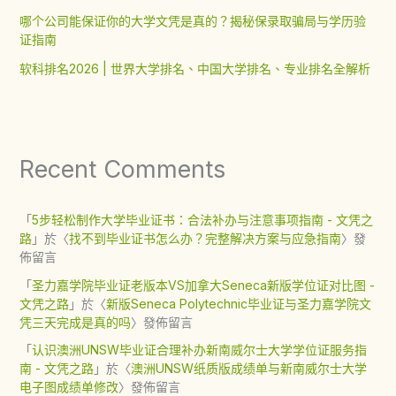
哪个公司能保证你的大学文凭是真的？揭秘保录取骗局与学历验
证指南
软科排名2026 | 世界大学排名、中国大学排名、专业排名全解析
Recent Comments
「
5步轻松制作大学毕业证书：合法补办与注意事项指南 - 文凭之
路
」於〈
找不到毕业证书怎么办？完整解决方案与应急指南
〉發
佈留言
「
圣力嘉学院毕业证老版本VS加拿大Seneca新版学位证对比图 -
文凭之路
」於〈
新版Seneca Polytechnic毕业证与圣力嘉学院文
凭三天完成是真的吗
〉發佈留言
「
认识澳洲UNSW毕业证合理补办新南威尔士大学学位证服务指
南 - 文凭之路
」於〈
澳洲UNSW纸质版成绩单与新南威尔士大学
电子图成绩单修改
〉發佈留言