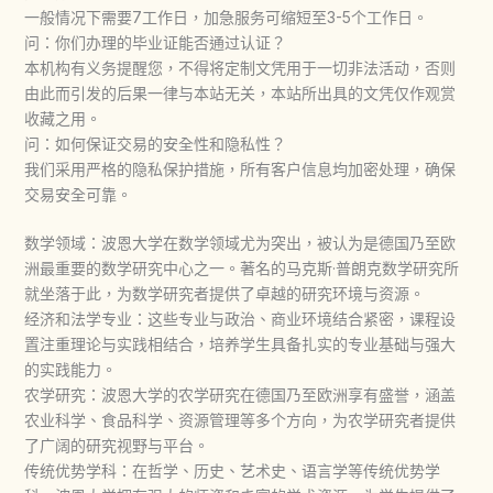
一般情况下需要7工作日，加急服务可缩短至3-5个工作日。
问：你们办理的毕业证能否通过认证？
本机构有义务提醒您，不得将定制文凭用于一切非法活动，否则
由此而引发的后果一律与本站无关，本站所出具的文凭仅作观赏
收藏之用。
问：如何保证交易的安全性和隐私性？
我们采用严格的隐私保护措施，所有客户信息均加密处理，确保
交易安全可靠。
数学领域：波恩大学在数学领域尤为突出，被认为是德国乃至欧
洲最重要的数学研究中心之一。著名的马克斯·普朗克数学研究所
就坐落于此，为数学研究者提供了卓越的研究环境与资源。
经济和法学专业：这些专业与政治、商业环境结合紧密，课程设
置注重理论与实践相结合，培养学生具备扎实的专业基础与强大
的实践能力。
农学研究：波恩大学的农学研究在德国乃至欧洲享有盛誉，涵盖
农业科学、食品科学、资源管理等多个方向，为农学研究者提供
了广阔的研究视野与平台。
传统优势学科：在哲学、历史、艺术史、语言学等传统优势学