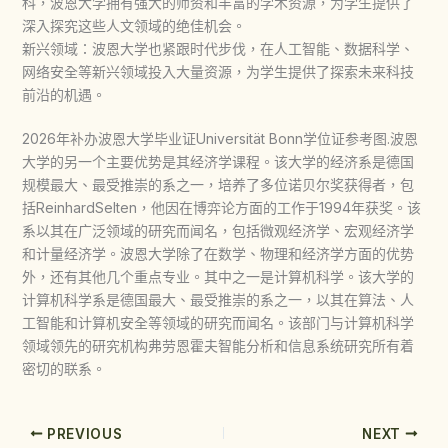
科，波恩大学拥有强大的师资和丰富的学术资源，为学生提供了
深入探究这些人文领域的绝佳机会。
新兴领域：波恩大学也紧跟时代步伐，在人工智能、数据科学、
网络安全等新兴领域投入大量资源，为学生提供了探索未来科技
前沿的机遇。
2026年补办波恩大学毕业证Universität Bonn学位证参考图.波恩
大学的另一个主要优势是其经济学课程。该大学的经济系是德国
规模最大、最受推崇的系之一，培养了多位诺贝尔奖获得者，包
括ReinhardSelten，他因在博弈论方面的工作于1994年获奖。该
系以其在广泛领域的研究而闻名，包括微观经济学、宏观经济学
和计量经济学。波恩大学除了在数学、物理和经济学方面的优势
外，还有其他几个重点专业。其中之一是计算机科学。该大学的
计算机科学系是德国最大、最受推崇的系之一，以其在算法、人
工智能和计算机安全等领域的研究而闻名。该部门与计算机科学
领域领先的研究机构弗劳恩霍夫智能分析和信息系统研究所有着
密切的联系。
PREVIOUS
NEXT