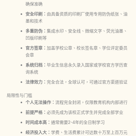
确保准确
安全印刷：
由具备资质的印刷厂使用专用防伪纸张、油
墨和技术
多重防伪：
集成水印、安全线、微缩文字、荧光油墨、
凹版印刷等
官方签章：
加盖学校公章、校长签名章、学位评定委员
会章
系统归档：
毕业生信息永久录入国家或学校官方学历查
询系统
法律效力：
完全合法，全球认可，可通过官方渠道验证
局限性与门槛
个人无法操作：
流程完全封闭，仅限教育机构内部进行
前提严格：
必须先成为该校正式学生并完成全部学业
时间成本高：
通常需要2-4年的全日制学习
经济投入大：
学费、生活费累计可达数十万至上百万元