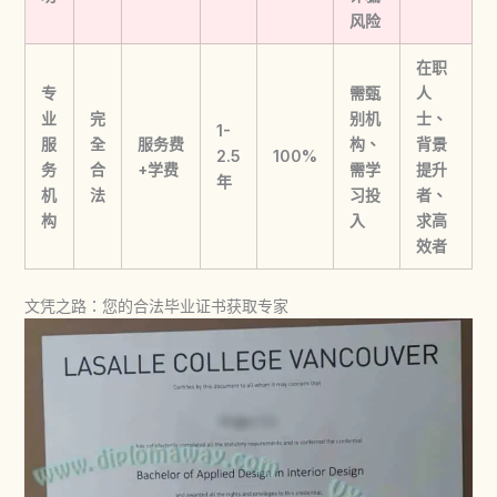
风险
在职
专
需甄
人
业
完
别机
士、
1-
服
全
服务费
构、
背景
2.5
100%
务
合
+学费
需学
提升
年
机
法
习投
者、
构
入
求高
效者
文凭之路：您的合法毕业证书获取专家