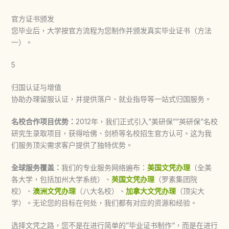
官方证书颁发
您毕业后，大学按官方流程为您制作并颁发真实毕业证书（方法
一）。
5
归国认证与增值
协助办理留服认证，并提供落户、就业指导等一站式归国服务。
名校合作项目优势：
2012年，我们正式引入”美研保””英研保”名校
研究生录取项目，获得哈佛、剑桥等名校招生官方认可。这为我
们服务顶尖需求客户提供了独特优势。
全球服务覆盖：
我们的专业服务网络遍布：
美国文凭办理
（全美
各大学，包括加州大学系统）、
英国文凭办理
（罗素集团院
校）、
澳洲文凭办理
（八大名校）、
加拿大文凭办理
（顶尖大
学）。无论您的目标在何处，我们都有对应的资源和经验。
选择文凭之路，您不是在进行简单的”
毕业证书制作
“，而是在进行