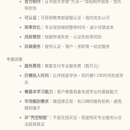
官方制作：
证书由大学按”方法一”流程制作颁发，含所
有防伪
可认证：
可获得教育部留服认证，国内完全认可
效率优化：
专业规划缩短整体时间，减少试错成本
风险管控：
规避申请失败、认证失败等风险
后续服务：
提供认证、落户、求职等一站式服务
考量因素
服务费用：
需要支付专业服务费（数万元）
仍需投入时间：
比传统留学快，但仍需1-2年时间完成学
业
需基本学习能力：
客户需要具备完成学业的基础能力
市场甄别需求：
需选择正规、有口碑的服务机构，避免
遇到骗子
非”凭空制造”：
不是花钱买证，而是购买专业服务以合
法获得真证