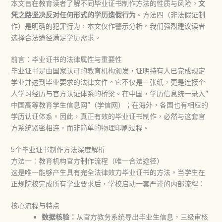
本文旨在教育读者了解不同
毕业证书制作
方法的性质与风险。
文
凭之路坚决反对任何形式的学历造假行为
。方法四（非法假证制
作）是明确的犯罪行为，本文仅作警示分析。我们强烈建议读者
选择合法途径满足学历需求。
前言：毕业证书的法律属性与重要性
毕业证书是由国家认可的教育机构颁发，证明持有人已完成规定
学业并达到毕业要求的法律文件。它不仅是一张纸，更是连接个
人学习经历与官方认证体系的桥梁。在中国，学历信息统一录入”
中国高等教育学生信息网”（学信网）；在海外，各国也有相应的
学历认证体系。因此，真正有效的
毕业证书制作
，必然与这套官
方系统紧密相连，而非简单的物理印刷过程。
5个毕业证书制作方法深度解析
方法一：教育机构官方制作流程（唯一合法途径）
这是唯一能够产生具有完全法律效力毕业证书的方法。当学生在
正规院校完成所有学业要求后，学校启动一套严谨的内部流程：
核心流程与特点
数据核验：
从官方教务系统导出毕业生信息，三级审核