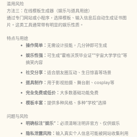
滥用风险
方法三：在线模板生成器（娱乐与道具用途）
通过专门网站或小程序，选择模板、输入信息后自动生成证书图
片。这类工具通常带有明显的娱乐性质。
特点与用途
操作简单：
无需设计技能，几分钟即可生成
娱乐性强：
可生成”霍格沃茨毕业证””宇宙大学学位”等
搞笑内容
社交分享：
适合朋友圈互动、生日惊喜等场景
道具制作：
用于影视拍摄、舞台剧、cosplay等
完全免费或低价：
大多数基础功能免费
模板丰富：
提供多种风格、多种”学校”选择
问题与风险
明确标注”娱乐”：
必须清晰注明非官方、仅供娱乐
隐私泄露风险：
输入真实个人信息可能被网站收集利用