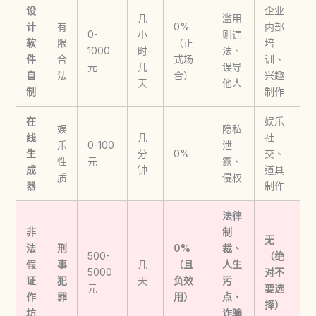
设
企业
几
滥用
计
有
0%
内部
0-
小
则违
软
限
（正
培
1000
时-
法、
件
合
式场
训、
元
几
误导
自
法
合）
兴趣
天
他人
制
制作
在
娱乐
娱
隐私
线
几
社
乐
0-100
泄
生
分
0%
交、
性
元
露、
成
钟
道具
质
侵权
器
制作
法律
非
制
无
法
刑
0%
裁、
500-
（绝
假
事
几
（且
人生
5000
对不
证
犯
天
负效
污
元
要选
作
罪
用）
点、
择）
坊
诈骗