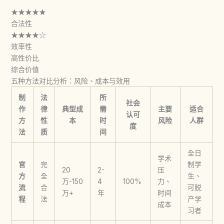
★★★★★
合法性
★★★★☆
效率性
高性价比
综合价值
五种方法对比分析：风险、成本与效用
制
法
所
社会
作
律
典型成
需
主要
适合
认可
方
性
本
时
风险
人群
度
法
质
间
全日
学术
官
完
制学
20
2-
压
方
全
生、
万-150
4
100%
力、
流
合
可脱
万+
年
时间
程
法
产学
成本
习者