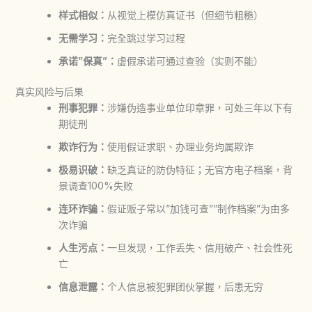
样式相似：
从视觉上模仿真证书（但细节粗糙）
无需学习：
完全跳过学习过程
承诺”保真”：
虚假承诺可通过查验（实则不能）
真实风险与后果
刑事犯罪：
涉嫌伪造事业单位印章罪，可处三年以下有
期徒刑
欺诈行为：
使用假证求职、办理业务均属欺诈
极易识破：
缺乏真证的防伪特征；无官方电子档案，背
景调查100%失败
连环诈骗：
假证贩子常以”加钱可查””制作档案”为由多
次诈骗
人生污点：
一旦发现，工作丢失、信用破产、社会性死
亡
信息泄露：
个人信息被犯罪团伙掌握，后患无穷