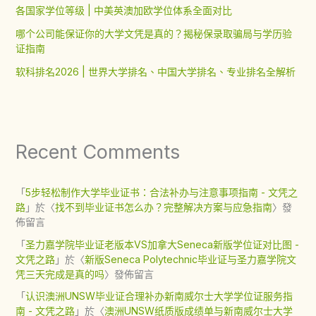
各国家学位等级 | 中美英澳加欧学位体系全面对比
哪个公司能保证你的大学文凭是真的？揭秘保录取骗局与学历验
证指南
软科排名2026 | 世界大学排名、中国大学排名、专业排名全解析
Recent Comments
「
5步轻松制作大学毕业证书：合法补办与注意事项指南 - 文凭之
路
」於〈
找不到毕业证书怎么办？完整解决方案与应急指南
〉發
佈留言
「
圣力嘉学院毕业证老版本VS加拿大Seneca新版学位证对比图 -
文凭之路
」於〈
新版Seneca Polytechnic毕业证与圣力嘉学院文
凭三天完成是真的吗
〉發佈留言
「
认识澳洲UNSW毕业证合理补办新南威尔士大学学位证服务指
南 - 文凭之路
」於〈
澳洲UNSW纸质版成绩单与新南威尔士大学