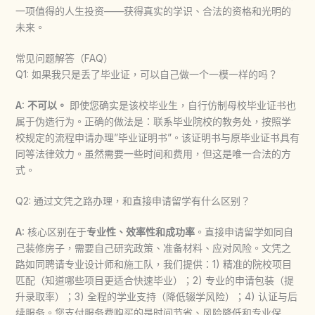
一项值得的人生投资——获得真实的学识、合法的资格和光明的
未来。
常见问题解答（FAQ）
Q1: 如果我只是丢了毕业证，可以自己做一个一模一样的吗？
A:
不可以。
即使您确实是该校毕业生，自行仿制母校毕业证书也
属于伪造行为。正确的做法是：联系毕业院校的教务处，按照学
校规定的流程申请办理”毕业证明书”。该证明书与原毕业证书具有
同等法律效力。虽然需要一些时间和费用，但这是唯一合法的方
式。
Q2: 通过文凭之路办理，和直接申请留学有什么区别？
A:
核心区别在于
专业性、效率性和成功率
。直接申请留学如同自
己装修房子，需要自己研究政策、准备材料、应对风险。文凭之
路如同聘请专业设计师和施工队，我们提供：1) 精准的院校项目
匹配（知道哪些项目更适合快速毕业）；2) 专业的申请包装（提
升录取率）；3) 全程的学业支持（降低辍学风险）；4) 认证与后
续服务。您支付服务费购买的是时间节省、风险降低和专业保