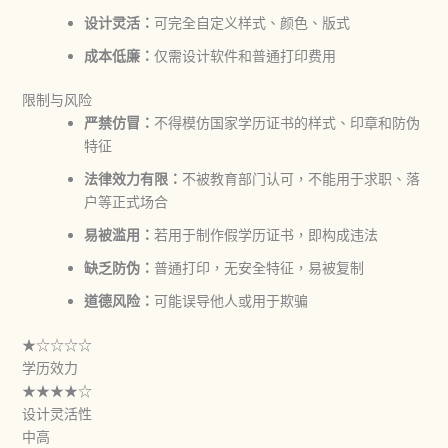
设计灵活：
可完全自定义样式、颜色、版式
成本低廉：
仅需设计软件和普通打印费用
限制与风险
严禁仿冒：
不得模仿国家学历证书的样式、印章和防伪
特征
法律效力有限：
不被教育部门认可，不能用于求职、落
户等正式场合
易被滥用：
若用于制作假学历证书，即构成违法
缺乏防伪：
普通打印，无安全特征，易被复制
道德风险：
可能误导他人或用于欺骗
★☆☆☆☆
学历效力
★★★★☆
设计灵活性
中高