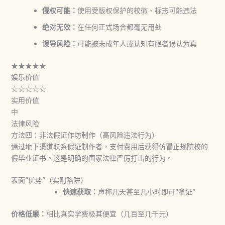
侵权可能：
使用受版权保护的校徽、标志可能违法
绝对无效：
在任何正式场合都毫无用处
误导风险：
可能被未成年人或认知有限者误认为真
★★★★★
娱乐价值
☆☆☆☆☆
实用价值
中
法律风险
方法四：非法假证作坊制作（高风险违法行为）
通过地下渠道联系假证制作者，支付费用后获得仿冒正规院校的
假毕业证书。这是明确的国家法律严厉打击的行为。
表面”优势”（实则陷阱）
快速获取：
声称几天甚至几小时即可”拿证”
价格低廉：
相比真实学费极其便宜（几百至几千元）