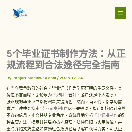
Skip
to
content
5个毕业证书制作方法：从正
规流程到合法途径完全指南
By
info@diplomaway.com
/
2025-12-24
在当今竞争激烈的社会，毕业证书作为学历证明的重要文件，其
价值不言而喻。无论是为了求职、晋升、落户还是个人发展，一
张正规的毕业证书都扮演着关键角色。然而，当人们面临学历需
求时，往往会搜索”
毕业证书制作
“这一关键词，却可能接触到良莠
不齐的信息。本文将从专业角度，系统性地分析
毕业证书制作
的5
种主要方法，揭示其背后的技术原理、法律界限与实用价值，并
重点介绍
文凭之路
如何通过合法途径帮助客户获得真实、可认证