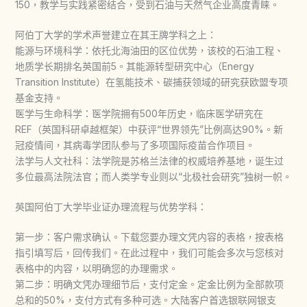
150，教学与实践紧密结合，受到石油与天然气企业高度青睐。
阿伯丁大学的学术声誉建立在其王牌学科之上：
能源与环境科学：依托北海油田的区位优势，该校的石油工程、
地质学长期排名英国前5。其能源转型研究中心（Energy
Transition Institute）在氢能技术、碳捕获领域的研究获欧盟专项
基金支持。
医学与生命科学：医学院拥有500年历史，临床医学研究在
REF（英国科研卓越框架）中获评“世界领先”比例高达90%。新
冠疫情间，其病毒学团队参与了多项国际疫苗合作项目。
法学与人文社科：法学院是苏格兰法律的权威培养基地，诞生过
多位最高法院法官；而人类学专业则以“北极社会研究”独树一帜。
英国阿伯丁大学毕业证办理流程与优势学科：
第一步：客户需求确认。下载您要办理文凭内容的表格，按表格
指引填写后，回传我们。在此过程中，我们可能会多次与您核对
表格中的内容，以明确您的办理需求。
第二步：明确文凭办理细节后，支付定金。定金比例为全部款项
总和的50%，支付方式有多种可选。大陆客户首选银联网银支