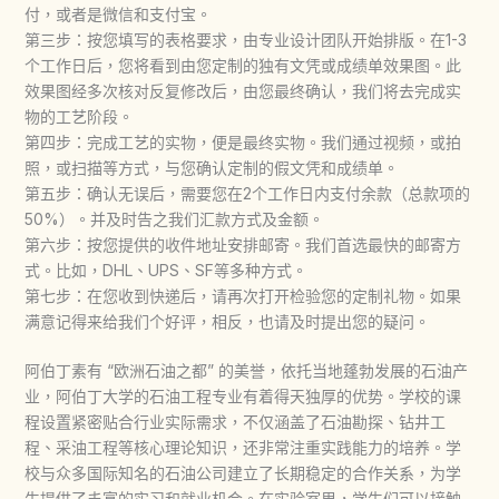
付，或者是微信和支付宝。
第三步：按您填写的表格要求，由专业设计团队开始排版。在1-3
个工作日后，您将看到由您定制的独有文凭或成绩单效果图。此
效果图经多次核对反复修改后，由您最终确认，我们将去完成实
物的工艺阶段。
第四步：完成工艺的实物，便是最终实物。我们通过视频，或拍
照，或扫描等方式，与您确认定制的假文凭和成绩单。
第五步：确认无误后，需要您在2个工作日内支付余款（总款项的
50%）。并及时告之我们汇款方式及金额。
第六步：按您提供的收件地址安排邮寄。我们首选最快的邮寄方
式。比如，DHL、UPS、SF等多种方式。
第七步：在您收到快递后，请再次打开检验您的定制礼物。如果
满意记得来给我们个好评，相反，也请及时提出您的疑问。
阿伯丁素有 “欧洲石油之都” 的美誉，依托当地蓬勃发展的石油产
业，阿伯丁大学的石油工程专业有着得天独厚的优势。学校的课
程设置紧密贴合行业实际需求，不仅涵盖了石油勘探、钻井工
程、采油工程等核心理论知识，还非常注重实践能力的培养。学
校与众多国际知名的石油公司建立了长期稳定的合作关系，为学
生提供了丰富的实习和就业机会。在实验室里，学生们可以接触