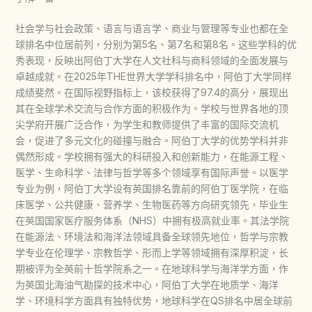
社会学与社会政策、语言与语言学、商业与管理等专业也都在全
球排名中位居前列，分别为第5名、第7名和第8名。这些学科的优
秀表现，反映出阿伯丁大学在人文社科与商科领域的全面发展与
卓越成就。在2025年THE世界大学学科排名中，阿伯丁大学同样
成绩斐然。在国际视野指标上，该校获得了97.4的高分，展现出
其在全球学术交流与合作方面的积极作为。学校与世界各地的顶
尖学府开展广泛合作，为学生和教师提供了丰富的国际交流机
会，促进了多元文化的碰撞与融合。阿伯丁大学的优势学科并非
偶然形成。学校拥有强大的科研投入和创新能力，在能源工程、
医学、生命科学、法律与哲学等多个领域享有国际声誉。以医学
专业为例，阿伯丁大学设有英国排名靠前的阿伯丁医学院，在临
床医学、公共健康、营养学、生物医药等方向研究领先，毕业生
在英国国家医疗服务体系（NHS）中拥有极高就业率。其法学院
在能源法、环境法和海洋法领域具备全球领先地位，哲学与宗教
学专业在伦理学、宗教哲学、形而上学等领域拥有深厚积淀，长
期被评为全英前十哲学院系之一。在地球科学与海洋学方面，作
为英国北海油气勘探的技术中心，阿伯丁大学在地质学、海洋
学、环境科学方面具有独特优势，地球科学在QS排名中居全球前