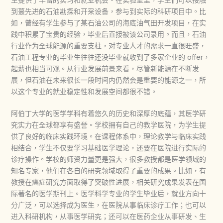
到蕞先进的石油勘探和开采设备，参与到实际的科研项目中。比
如，曾经有学生参与了某石油公司的海底油气田开发项目，在实
践中积累了宝贵的经验，毕业后直接被该公司录用。而且，石油
行业作为全球能源的重要支柱，对专业人才的需求一直很旺盛，
石油工程专业的毕业生往往还没毕业就收到了多家企业的 offer，
起薪也相当可观。从行业发展前景来看，尽管新能源在不断发
展，但石油在未来很长一段时间内仍然会是重要的能源之一，所
以这个专业的就业稳定性和发展空间都很不错。​
阿伯丁大学的医学学科有着悠久的历史和深厚的底蕴，其医学研
究实力在全球都享有盛誉。学校拥有自己的教学医院，为学生提
供了良好的临床实践环境。在课程体系中，理论教学与临床实践
相结合，学生不仅要学习基础医学理论，还要在医院进行实际的
诊疗操作。学校的师资力量更是强大，很多教授都是医学领域的
知名专家，他们在各自的研究领域取得了重要的成果。比如，有
教授在癌症研究方面取得了突破性进展，相关研究成果发表在国
际著名的医学期刊上。医学科学专业的学生毕业后，就业方向十
分广泛，可以选择成为医生，在医院从事临床诊疗工作；也可以
进入科研机构，从事医学研究；还可以在医药企业从事研发、生