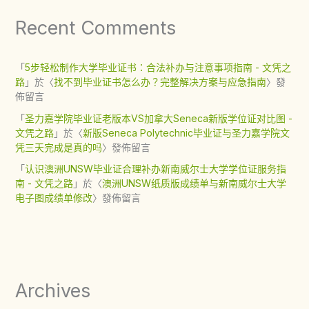
Recent Comments
「
5步轻松制作大学毕业证书：合法补办与注意事项指南 - 文凭之
路
」於〈
找不到毕业证书怎么办？完整解决方案与应急指南
〉發
佈留言
「
圣力嘉学院毕业证老版本VS加拿大Seneca新版学位证对比图 -
文凭之路
」於〈
新版Seneca Polytechnic毕业证与圣力嘉学院文
凭三天完成是真的吗
〉發佈留言
「
认识澳洲UNSW毕业证合理补办新南威尔士大学学位证服务指
南 - 文凭之路
」於〈
澳洲UNSW纸质版成绩单与新南威尔士大学
电子图成绩单修改
〉發佈留言
Archives