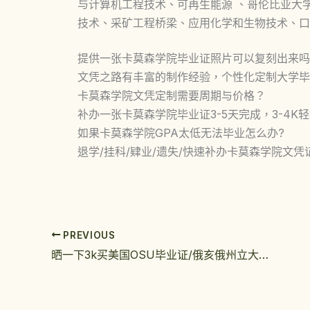
与计算机工程技术、可再生能源 、哥伦比亚大
技术、采矿工程桥梁、应用化学和生物技术、口
提供一张卡莫森学院毕业证照片可以复刻出来吗
文凭之路有丰富的制作经验，个性化定制大学毕
卡莫森学院文凭定制需要周期与价格？
补办一张卡莫森学院毕业证3-5天完成，3-4K
如果卡莫森学院GPA太低无法毕业怎么办?
退学/挂科/肄业/遗失/快速补办卡莫森学院文凭
PREVIOUS
晒一下3k买美国OSU毕业证/俄亥俄州立大学学位证值不值