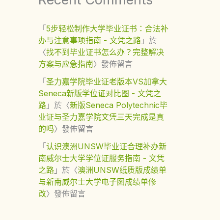
「
5步轻松制作大学毕业证书：合法补
办与注意事项指南 - 文凭之路
」於
〈
找不到毕业证书怎么办？完整解决
方案与应急指南
〉發佈留言
「
圣力嘉学院毕业证老版本VS加拿大
Seneca新版学位证对比图 - 文凭之
路
」於〈
新版Seneca Polytechnic毕
业证与圣力嘉学院文凭三天完成是真
的吗
〉發佈留言
「
认识澳洲UNSW毕业证合理补办新
南威尔士大学学位证服务指南 - 文凭
之路
」於〈
澳洲UNSW纸质版成绩单
与新南威尔士大学电子图成绩单修
改
〉發佈留言