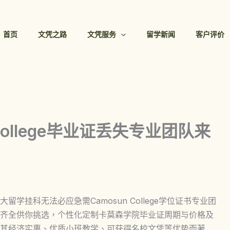
首页
文凭之路
文凭服务
留学新闻
客户评价
College毕业证丢失专业团队来
学挂科无法必应急需Camosun College学位证书专业团
齐全供你挑选，个性化定制卡莫森学院毕业证周期与价格及
其经济实惠、优质小班教学、可获得名校文凭等优势而著