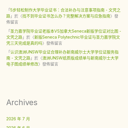
「
5步轻松制作大学毕业证书：合法补办与注意事项指南 - 文凭之
路
」於〈
找不到毕业证书怎么办？完整解决方案与应急指南
〉發
佈留言
「
圣力嘉学院毕业证老版本VS加拿大Seneca新版学位证对比图 -
文凭之路
」於〈
新版Seneca Polytechnic毕业证与圣力嘉学院文
凭三天完成是真的吗
〉發佈留言
「
认识澳洲UNSW毕业证合理补办新南威尔士大学学位证服务指
南 - 文凭之路
」於〈
澳洲UNSW纸质版成绩单与新南威尔士大学
电子图成绩单修改
〉發佈留言
Archives
2026 年 7 月
2026 年 6 月