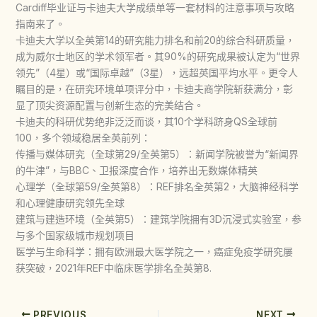
Cardiff毕业证与卡迪夫大学成绩单等一套材料的注意事项与攻略
指南来了。
卡迪夫大学以全英第14的研究能力排名和前20的综合科研质量，
成为威尔士地区的学术领军者。其90%的研究成果被认定为“世界
领先”（4星）或“国际卓越”（3星），远超英国平均水平。更令人
瞩目的是，在研究环境单项评分中，卡迪夫商学院斩获满分，彰
显了顶尖资源配置与创新生态的完美结合。
卡迪夫的科研优势绝非泛泛而谈，其10个学科跻身QS全球前
100，多个领域稳居全英前列：
传播与媒体研究（全球第29/全英第5）：新闻学院被誉为“新闻界
的牛津”，与BBC、卫报深度合作，培养出无数媒体精英
心理学（全球第59/全英第8）：REF排名全英第2，大脑神经科学
和心理健康研究领先全球
建筑与建造环境（全英第5）：建筑学院拥有3D沉浸式实验室，参
与多个国家级城市规划项目
医学与生命科学：拥有欧洲最大医学院之一，癌症免疫学研究屡
获突破，2021年REF中临床医学排名全英第8.
PREVIOUS
NEXT