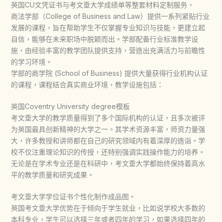
英国CU文凭证书与考文垂大学成绩单等整套材料定制服务，
商法学部（College of Business and Law）提供一系列紧贴行业
发展的课程，旨在帮助学生不仅掌握专业知识与技能，更建立起
自信，能够在未来职场中脱颖而出。学部配备行业标准教学设
施，由经验丰富的教学团队提供支持，营造出充满活力与前瞻性
的学习环境。
学部的商学院 (School of Business) 提供大量获得行业机构认证
的课程，课程结合真实商业环境，教学设施包括：
英国Coventry University degree模板
考文垂大学的教学质量得到了多个国际机构的认证，且多次被评
为英国最具创新精神的大学之一。其学术资源丰富，师资力量强
大，许多教授和讲师都在自己的研究领域内有着深厚的造诣。学
校不仅注重理论知识的传授，还特别强调实践操作能力的培养。
无论是在学术专业还是在科研中，考文垂大学都始终保持着高水
平的教学质量和研究成果。
考文垂大学学位证书个性化制作成品图。
英国考文垂大学优势在于倾向于学生就业，比如说学校大多数的
本科专业，学生可以选择三年或者四年的学习，如果选择四年的