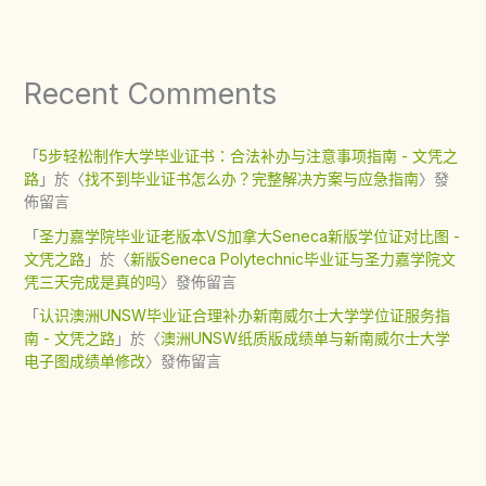
Recent Comments
「
5步轻松制作大学毕业证书：合法补办与注意事项指南 - 文凭之
路
」於〈
找不到毕业证书怎么办？完整解决方案与应急指南
〉發
佈留言
「
圣力嘉学院毕业证老版本VS加拿大Seneca新版学位证对比图 -
文凭之路
」於〈
新版Seneca Polytechnic毕业证与圣力嘉学院文
凭三天完成是真的吗
〉發佈留言
「
认识澳洲UNSW毕业证合理补办新南威尔士大学学位证服务指
南 - 文凭之路
」於〈
澳洲UNSW纸质版成绩单与新南威尔士大学
电子图成绩单修改
〉發佈留言