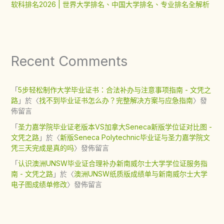
软科排名2026 | 世界大学排名、中国大学排名、专业排名全解析
Recent Comments
「
5步轻松制作大学毕业证书：合法补办与注意事项指南 - 文凭之
路
」於〈
找不到毕业证书怎么办？完整解决方案与应急指南
〉發
佈留言
「
圣力嘉学院毕业证老版本VS加拿大Seneca新版学位证对比图 -
文凭之路
」於〈
新版Seneca Polytechnic毕业证与圣力嘉学院文
凭三天完成是真的吗
〉發佈留言
「
认识澳洲UNSW毕业证合理补办新南威尔士大学学位证服务指
南 - 文凭之路
」於〈
澳洲UNSW纸质版成绩单与新南威尔士大学
电子图成绩单修改
〉發佈留言