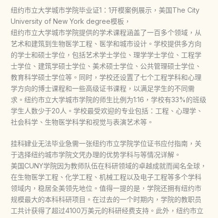
纽约市立大学城市学院毕业证1：1开模案例展示，美国The City
University of New York degree模板，
纽约市立大学城市学院提供的学术课程涵盖了一百多个领域，从
艺术和建筑到生物医学工程、医学和城市设计。学校提供多方向
的学士和硕士学位，包括艺术学士学位、理学学士学位、工程学
士学位、建筑学硕士学位、美术硕士学位、公共管理硕士学位、
教育科学硕士学位等。同时，学校还设置了七个工程学科和心理
学方向的博士课程和一些高级证书课程，以满足学生的不同需
求。纽约市立大学城市学院的师生比例为1:16，学校有33%的班级
学生人数少于20人。学校最受欢迎的专业包括：工程、心理学、
社会科学、生物医学科学和视觉与表演艺术等。
挂科肄业无法毕业急需一张纽约市立学院学位证书应付指南，关
于选择纽约城市学院文凭办理的优势学科与等情况详解。
美国CUNY学院因为教师队伍在科研领域的卓越成就而闻名全球，
在生物医学工程、化学工程、机械工程以及电子工程等多个学科
领域内，稳居全美领先地位。值得一提的是，学院还拥有纽约市
规模最大的本科科研项目。在过去的一个时期内，学院的教职员
工共计获得了超过4100万美元的科研经费支持。此外，纽约市立