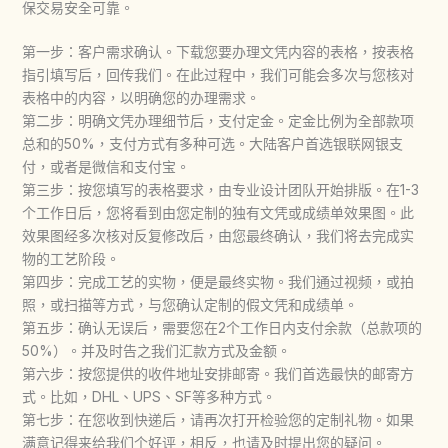
保交易安全可靠。
第一步：客户需求确认。下载您要办理文凭内容的表格，按表格
指引填写后，回传我们。在此过程中，我们可能会多次与您核对
表格中的内容，以明确您的办理需求。
第二步：明确文凭办理细节后，支付定金。定金比例为全部款项
总和的50%，支付方式有多种可选。大陆客户首选银联网银支
付，或者是微信和支付宝。
第三步：按您填写的表格要求，由专业设计团队开始排版。在1-3
个工作日后，您将看到由您定制的独有文凭或成绩单效果图。此
效果图经多次核对反复修改后，由您最终确认，我们将去完成实
物的工艺阶段。
第四步：完成工艺的实物，便是最终实物。我们通过视频，或拍
照，或扫描等方式，与您确认定制的假文凭和成绩单。
第五步：确认无误后，需要您在2个工作日内支付余款（总款项的
50%）。并及时告之我们汇款方式及金额。
第六步：按您提供的收件地址安排邮寄。我们首选最快的邮寄方
式。比如，DHL、UPS、SF等多种方式。
第七步：在您收到快递后，请再次打开检验您的定制礼物。如果
满意记得来给我们个好评，相反，也请及时提出您的疑问。