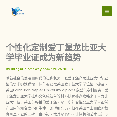
Skip
to
content
个性化定制爱丁堡龙比亚大
学毕业证成为新趋势
By
info@diplomaway.com
/
2025-10-16
随着社会的发展和时代的进步急需一张爱丁堡高龙比亚大学毕业
证的需求迅速递增，快节奏获取英国爱丁堡大学学位证书捷径。
英国Edinburgh Napier University diploma定型化定制服务，爱
丁堡龙比亚大学挂科文凭成绩单等材料快速补办攻略来了。龙比
亚大学位于英国苏格兰的爱丁堡，是一所综合性公立大学。虽然
在国内的知名度不如牛津、剑桥那么高，但在英国本土和欧洲教
育圈里，它的口碑一直不错。尤其是商科、计算机和艺术设计专