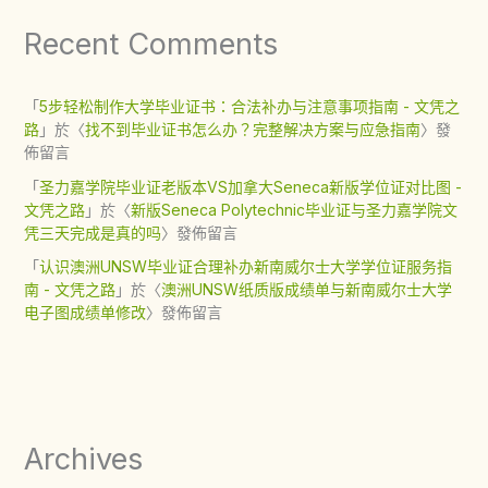
Recent Comments
「
5步轻松制作大学毕业证书：合法补办与注意事项指南 - 文凭之
路
」於〈
找不到毕业证书怎么办？完整解决方案与应急指南
〉發
佈留言
「
圣力嘉学院毕业证老版本VS加拿大Seneca新版学位证对比图 -
文凭之路
」於〈
新版Seneca Polytechnic毕业证与圣力嘉学院文
凭三天完成是真的吗
〉發佈留言
「
认识澳洲UNSW毕业证合理补办新南威尔士大学学位证服务指
南 - 文凭之路
」於〈
澳洲UNSW纸质版成绩单与新南威尔士大学
电子图成绩单修改
〉發佈留言
Archives