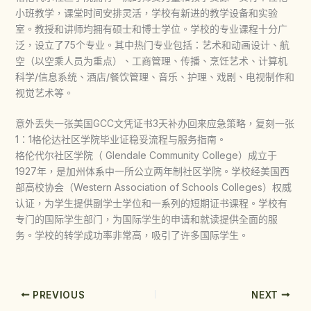
小班教学，课堂时间安排灵活，学校有新进的教学设备和实验
室。教授和讲师均拥有硕士和博士学位。学校的专业课程十分广
泛，设立了75个专业。其中热门专业包括：艺术和动画设计、航
空（以空乘人员为重点）、工商管理、传播、烹饪艺术、计算机
科学/信息系统、酒店/餐饮管理、音乐、护理、戏剧、电视制作和
视觉艺术等。
意外丢失一张美国GCC文凭证书3天补办回来应急策略，复刻一张
1：1格伦达社区学院毕业证稳妥流程与服务指南。
格伦代尔社区学院（ Glendale Community College）成立于
1927年，是加州体系中一所公立两年制社区学院。学校经美国西
部高校协会（Western Association of Schools Colleges）权威
认证，为学生提供副学士学位和一系列的短期证书课程。学校有
专门的国际学生部门，为国际学生的申请和就读提供全面的服
务。学校的转学成功率非常高，吸引了许多国际学生。
PREVIOUS
NEXT