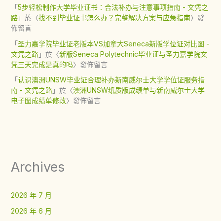
「
5步轻松制作大学毕业证书：合法补办与注意事项指南 - 文凭之
路
」於〈
找不到毕业证书怎么办？完整解决方案与应急指南
〉發
佈留言
「
圣力嘉学院毕业证老版本VS加拿大Seneca新版学位证对比图 -
文凭之路
」於〈
新版Seneca Polytechnic毕业证与圣力嘉学院文
凭三天完成是真的吗
〉發佈留言
「
认识澳洲UNSW毕业证合理补办新南威尔士大学学位证服务指
南 - 文凭之路
」於〈
澳洲UNSW纸质版成绩单与新南威尔士大学
电子图成绩单修改
〉發佈留言
Archives
2026 年 7 月
2026 年 6 月