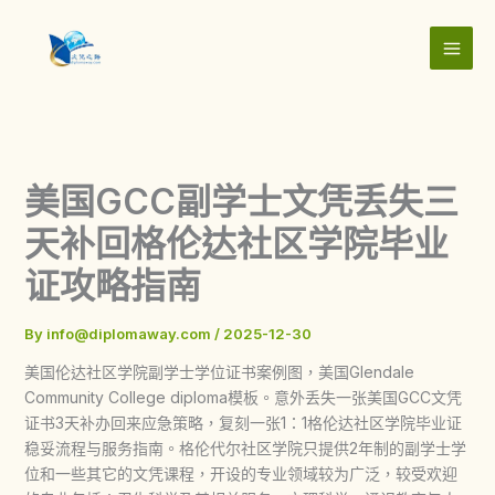
Skip
to
content
美国GCC副学士文凭丢失三
天补回格伦达社区学院毕业
证攻略指南
By
info@diplomaway.com
/
2025-12-30
美国伦达社区学院副学士学位证书案例图，美国Glendale
Community College diploma模板。意外丢失一张美国GCC文凭
证书3天补办回来应急策略，复刻一张1：1格伦达社区学院毕业证
稳妥流程与服务指南。格伦代尔社区学院只提供2年制的副学士学
位和一些其它的文凭课程，开设的专业领域较为广泛，较受欢迎