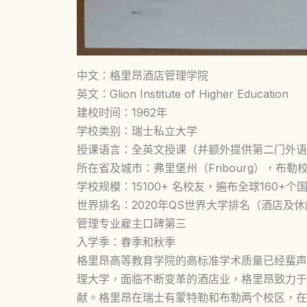
中文：格里昂酒店管理学院
英文：Glion Institute of Higher Education
建校时间：1962年
学校类别：瑞士私立大学
授课语言：全英文授课（并额外提供第二门外语
所在省及城市：弗里堡州（Fribourg），布勒校区
学校规模：15100+ 名校友，遍布全球160+个
世界排名：2020年QS世界大学排名（酒店及
管理专业雇主口碑第三
入学季：春季和秋季
格里昂高等教育学院的高标准学术质量已经蜚声
理大学，面临不断变革的酒店业，格里昂致力于
献。格里昂在瑞士有蒙特勒和布勒两个校区，在