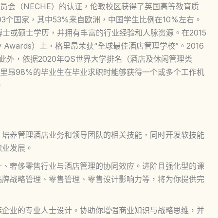
员会（NECHE）的认证，伦敦校区获得了英国高等教育质
于93个国家，其中53%来自欧洲，中国学生比例在10%左右。
博士或硕士学历，并拥有丰富的行业经验和人脉资源。在2015
lity Awards）上，格里昂荣获“全球最佳酒店管理学校”。2016
此外，依据2020年QS世界大学排名（酒店及休闲管理类
里昂98%的毕业生在毕业求职时能够获得一个或多个工作机
。
，培养管理酒店业务和领导团队的相关技能，同时开发软技能
职业发展。
计、奢侈零售行业与酒店管理的协同效应。进阶且强化型的课
品牌战略管理、零售管理、零售设计影响力等，将为你提供完
。
族企业的专业人士设计。协助你增强商业知识与战略思维，并