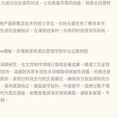
上与成功创业家的对话，让你具备完善的技能，将商业创意转
房地产最新概念技术的硕士学位。你将全面性地了解资本市
先进的金融知识。在课程结束时，你将同时获得领先机构 –
ation degree模板，办理格里昂酒店管理学院毕业证案例图
深耕研究，在文凭制作领域已取得显著成果。精湛工艺呈现
印防伪、温感防伪等多项技术领域取得突破性进展，完美还原
原则，采用分阶段支付的交易模式，确保双方权益得到充分
，我将感激指正。面临留学挂科、中途退学、成绩分数不理
均为真实原版，如需查看高清实物效果图，请联系客服。不
复制。