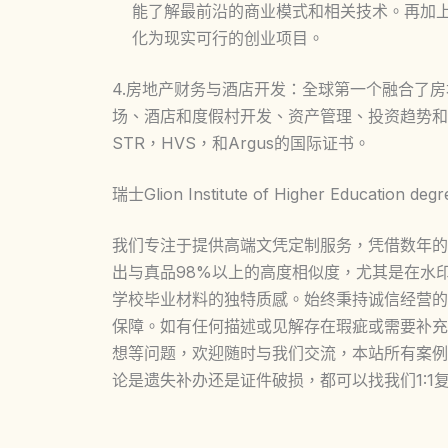
能了解最前沿的商业模式和相关技术。再加
化为现实可行的创业项目。
4.房地产财务与酒店开发：全球第一个融合了
场、酒店和度假村开发、资产管理、投资趋势和
STR，HVS，和Argus的国际证书。
瑞士Glion Institute of Higher Educ
我们专注于提供高端文凭定制服务，凭借数年的
出与真品98%以上的高度相似度，尤其是在水
学校毕业材料的独特质感。始终秉持诚信经营的
保障。如有任何描述或见解存在瑕疵或需要补充
想等问题，欢迎随时与我们交流，本站所有案例
论是遗失补办还是证件破损，都可以找我们1:1