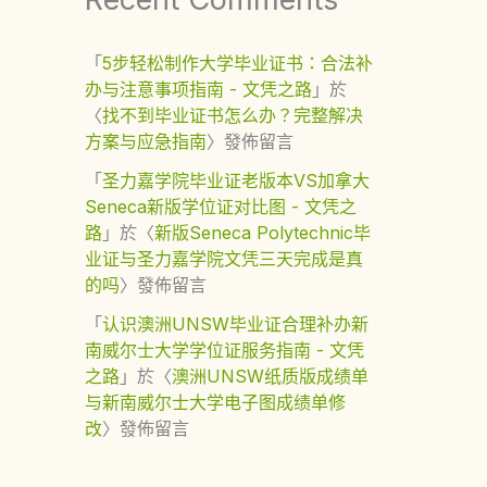
「
5步轻松制作大学毕业证书：合法补
办与注意事项指南 - 文凭之路
」於
〈
找不到毕业证书怎么办？完整解决
方案与应急指南
〉發佈留言
「
圣力嘉学院毕业证老版本VS加拿大
Seneca新版学位证对比图 - 文凭之
路
」於〈
新版Seneca Polytechnic毕
业证与圣力嘉学院文凭三天完成是真
的吗
〉發佈留言
「
认识澳洲UNSW毕业证合理补办新
南威尔士大学学位证服务指南 - 文凭
之路
」於〈
澳洲UNSW纸质版成绩单
与新南威尔士大学电子图成绩单修
改
〉發佈留言