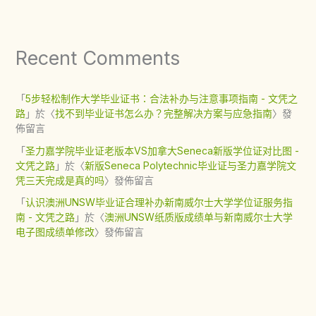
Recent Comments
「
5步轻松制作大学毕业证书：合法补办与注意事项指南 - 文凭之
路
」於〈
找不到毕业证书怎么办？完整解决方案与应急指南
〉發
佈留言
「
圣力嘉学院毕业证老版本VS加拿大Seneca新版学位证对比图 -
文凭之路
」於〈
新版Seneca Polytechnic毕业证与圣力嘉学院文
凭三天完成是真的吗
〉發佈留言
「
认识澳洲UNSW毕业证合理补办新南威尔士大学学位证服务指
南 - 文凭之路
」於〈
澳洲UNSW纸质版成绩单与新南威尔士大学
电子图成绩单修改
〉發佈留言