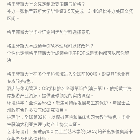
格里菲斯大学文凭定制需要周期与价格？
补办一张格里菲斯大学毕业证3-5天完成，3-4K轻松补办美国文凭
区间。
格里菲斯大学毕业证定制优势学科选择意见
格里菲斯大学成绩单GPA不理想可以修改吗？
个性化定制格里菲斯大学成绩单电子PDF或是实物都可以帮你解
决。
格里菲斯大学在多个学科领域进入全球前100强，彰显其“术业有
专攻”的特色：
酒店与休闲管理‌：QS学科排名全球‌第15位‌(澳洲第1)，依托黄金海
岸旅游产业资源，提供全球领先的实践课程。
环境科学‌：全球‌第55位‌，聚焦可持续发展与生态保护，与昆士兰
州政府合作多项气候研究项目。
护理学‌：全球‌第32位‌，以模拟医院和临床实习为教学特色，毕业
生获澳大利亚护理与助产士协会认证。
艺术与设计‌：全球前100.昆士兰艺术学院(QCA)培养出多位奥斯卡
获奖者及知名设计师。