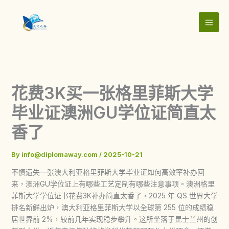
Skip
to
content
花费3K买一张格里菲斯大学
毕业证澳洲GU学位证简直太
香了
By
info@diplomaway.com
/
2025-10-21
不慎遗失一张澳大利亚格里菲斯大学毕业证如何高效率补办回
来，澳洲GU学位证上有哪些工艺定制有哪些注意事项。澳洲格里
菲斯大学学位证书花费3K补办简直太香了，2025 年 QS 世界大学
排名新鲜出炉，澳大利亚格里菲斯大学以全球第 255 位的成绩稳
居世界前 2%，较前几年实现稳步攀升。这所坐落于昆士兰州的创