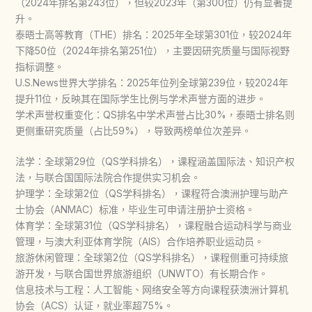
（2024年排名第243位），但较2023年（第300位）仍有显著提
升。
泰晤士高等教育（THE）排名：2025年全球第301位，较2024年
下降50位（2024年排名第251位），主要因研究质量与国际视野
指标调整。
U.S.News世界大学排名：2025年位列全球第239位，较2024年
提升11位，反映其在国际学生比例与学术声誉方面的进步。
学术声誉权重变化：QS排名中学术声誉占比30%，泰晤士排名则
更侧重研究质量（占比59%），导致两榜单位次差异。
法学：全球第29位（QS学科排名），课程涵盖国际法、知识产权
法，与联合国国际法院合作提供实习机会。
护理学：全球第2位（QS学科排名），课程符合澳洲护理与助产
士协会（ANMAC）标准，毕业生可申请注册护士资格。
体育学：全球第31位（QS学科排名），课程融合运动科学与商业
管理，与澳大利亚体育学院（AIS）合作培养职业运动员。
旅游休闲管理：全球第2位（QS学科排名），课程侧重可持续旅
游开发，与联合国世界旅游组织（UNWTO）有长期合作。
信息技术与工程：人工智能、网络安全等方向课程获澳洲计算机
协会（ACS）认证，就业率超75%。