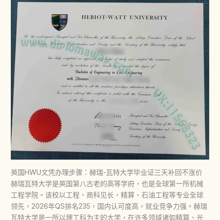
英国HWU文凭办理步骤：赫瑞-瓦特大学毕业证三天补回不涨价
赫瑞瓦特大学是英国第八古老的高等学府，也是全球第一所机械
工程学院。该校以工程、商科见长，精算、石油工程等专业全球
领先，2026年QS排名235，国内认可度高，就业竞争力强。赫瑞
瓦特大学是一所以理工科为主的大学，在许多领域诸如精算、光