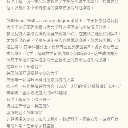
石油工程。这一排名结果彰显了学校在全球学术舞台上的重要地
位，以及在多个学科领域的深厚积淀与前沿探索。
英国Heriot-Watt University degree案例图，关于补办赫瑞瓦特
大学毕业证正确步骤与优势学科选择理由与排名情况分析。
赫瑞瓦特大学综合排名位居英国第25位，在苏格兰地区位列第3。
尤为突出的是，学校在设施投入方面表现卓越，位居英国第3、苏
格兰第1。在学科细分上，建筑专业位列英国第6，城乡规划专业
排名第11，化学工程和数学专业均跻身英国前20。这些成绩充分
体现了学校在硬件设施与专业教学上的高水准投入与成果。
精算专业：全球前三
英国首所开设精算专业的大学
英国唯一获得IFoA科目免考资格的大学
欧洲唯一被北美精算师协会（SoA）认证的“卓越精算师研究中心”
商学院：全球规模最大的MBA课程
石油工程专业：欧洲第一
机械工程专业：英国第8
城市规划：英国第17
计算机相关专业：如人工智能、数据科学、网络安全、游戏开发
与设计等，在全球享有盛誉