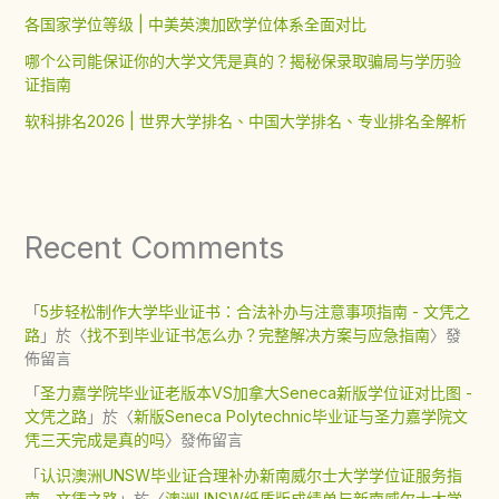
各国家学位等级 | 中美英澳加欧学位体系全面对比
哪个公司能保证你的大学文凭是真的？揭秘保录取骗局与学历验
证指南
软科排名2026 | 世界大学排名、中国大学排名、专业排名全解析
Recent Comments
「
5步轻松制作大学毕业证书：合法补办与注意事项指南 - 文凭之
路
」於〈
找不到毕业证书怎么办？完整解决方案与应急指南
〉發
佈留言
「
圣力嘉学院毕业证老版本VS加拿大Seneca新版学位证对比图 -
文凭之路
」於〈
新版Seneca Polytechnic毕业证与圣力嘉学院文
凭三天完成是真的吗
〉發佈留言
「
认识澳洲UNSW毕业证合理补办新南威尔士大学学位证服务指
南 - 文凭之路
」於〈
澳洲UNSW纸质版成绩单与新南威尔士大学