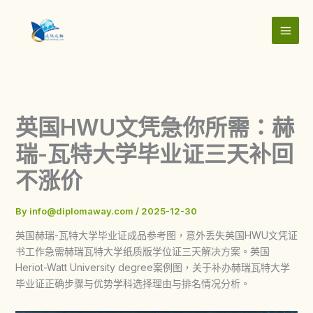
Skip
to
content
英国HWU文凭急你所需：赫
瑞-瓦特大学毕业证三天补回
不涨价
By
info@diplomaway.com
/
2025-12-30
英国赫瑞-瓦特大学毕业证成品参考图，意外丢失英国HWU文凭证
书工作急需赫瑞瓦特大学纸质版学位证三天解决方案。英国
Heriot-Watt University degree案例图，关于补办赫瑞瓦特大学
毕业证正确步骤与优势学科选择理由与排名情况分析。