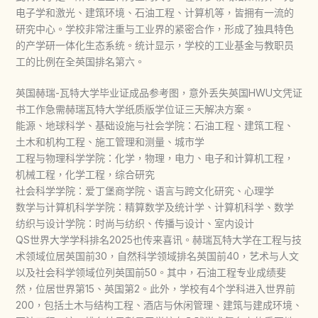
电子学和激光、建筑环境、石油工程、计算机等，皆拥有一流的
研究中心。学校非常注重与工业界的紧密合作，形成了独具特色
的产学研一体化生态系统。统计显示，学校的工业基金与教职员
工的比例在全英国排名第六。
英国赫瑞-瓦特大学毕业证成品参考图，意外丢失英国HWU文凭证
书工作急需赫瑞瓦特大学纸质版学位证三天解决方案。
能源、地球科学、基础设施与社会学院：石油工程、建筑工程、
土木和机构工程、施工管理和测量、城市学
工程与物理科学学院：化学，物理，电力、电子和计算机工程，
机械工程，化学工程，综合研究
社会科学学院：爱丁堡商学院、语言与跨文化研究、心理学
数学与计算机科学学院：精算数学及统计学、计算机科学、数学
纺织与设计学院：时尚与纺织、传播与设计、室内设计
QS世界大学学科排名2025也传来喜讯。赫瑞瓦特大学在工程与技
术领域位居英国前30，自然科学领域排名英国前40，艺术与人文
以及社会科学领域位列英国前50。其中，石油工程专业成绩斐
然，位居世界第15、英国第2。此外，学校有4个学科进入世界前
200，包括土木与结构工程、酒店与休闲管理、建筑与建成环境、