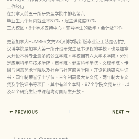
工作经历
在加拿大前五十所研究型学院中排名第六
毕业生六个月内就业率87%，雇主满意度97%
三大校区，8个学术支持中心，辅导学生的数学，会计及写作
更新加拿大HUMBER文凭VS汉博学院新版毕业证工艺是否抗打
汉博学院是加拿大第一所开设研究生证书课程的学校，也是加拿
大开设本科专业最多的公立学院。学校拥有六大学术学院，分别
是应用科学与技术学院、商学院、健康科学学院、文理学院、传
媒与创意艺术学院以及社会与社区服务学院，开设包括研究生证
书、四年制荣誉学士学位、三年制高级大专文凭、两年制大专文
凭及学院证书等项目，其中有31个本科，97个学院文凭专业，以
及41个研究生证书课程均对国际生开放。
PREVIOUS
NEXT