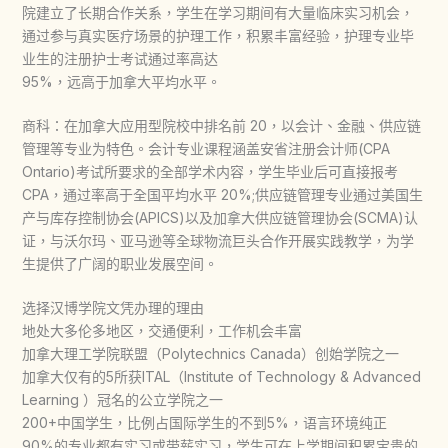
院建立了长期合作关系，学生在学习期间有大量临床实习机会，
通过参与真实医疗场景的护理工作，积累丰富经验，护理专业毕
业生的注册护士考试通过率高达
95%，远高于加拿大平均水平。
商科：在加拿大应用型院校中排名前 20，以会计、金融、供应链
管理等专业为特色。会计专业课程涵盖安省注册会计师(CPA
Ontario)考试所要求的全部学术内容，学生毕业后可直接报考
CPA，通过率高于全国平均水平 20%;供应链管理专业通过美国生
产与库存控制协会(APICS)以及加拿大供应链管理协会(SCMA)认
证，与沃尔玛、亚马逊等全球物流巨头合作开展实践教学，为学
生提供了广阔的职业发展空间。
选择汉博学院文凭办理的理由
地处大多伦多地区，交通便利，工作机会丰富
加拿大理工学院联盟（Polytechnics Canada）创始学院之一
加拿大仅有的5所获ITAL（Institute of Technology & Advanced
Learning ）冠名的公立学院之一
200+中国学生，比例占国际学生的不到5%，语言环境纯正
90%的专业都有实习或带薪实习，学生可在上学期间积累宝贵的