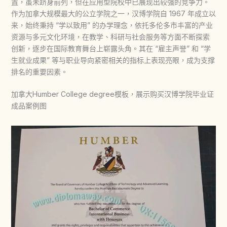
置，虽未跻身前列，但在应用型院校中已展现出较强的竞争力。
作为加拿大规模最大的公立学院之一，汉博学院自 1967 年成立以
来，始终秉持 “学以致用” 的办学理念，依托多伦多市丰富的产业
资源与多元文化环境，在教学、科研与社会服务等方面不断探索
创新，逐步在国际教育舞台上崭露头角。其在 “雇主声誉” 和 “学
生就业成果” 等与职业导向紧密相关的指标上表现亮眼，成为支撑
排名的重要因素。
加拿大Humber College degree模板，展示购买汉博学院毕业证
成品案例图