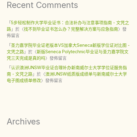
Recent Comments
「
5步轻松制作大学毕业证书：合法补办与注意事项指南 - 文凭之
路
」於〈
找不到毕业证书怎么办？完整解决方案与应急指南
〉發
佈留言
「
圣力嘉学院毕业证老版本VS加拿大Seneca新版学位证对比图 -
文凭之路
」於〈
新版Seneca Polytechnic毕业证与圣力嘉学院文
凭三天完成是真的吗
〉發佈留言
「
认识澳洲UNSW毕业证合理补办新南威尔士大学学位证服务指
南 - 文凭之路
」於〈
澳洲UNSW纸质版成绩单与新南威尔士大学
电子图成绩单修改
〉發佈留言
Archives