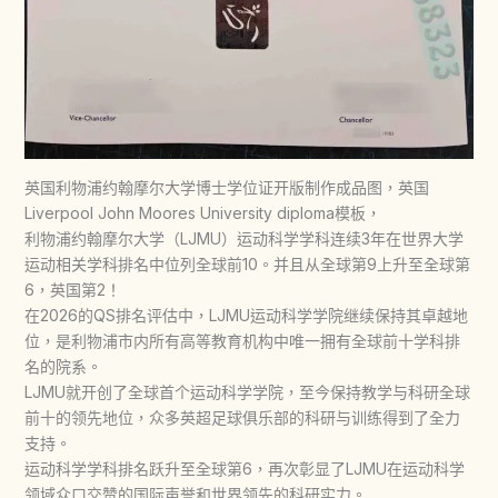
英国利物浦约翰摩尔大学博士学位证开版制作成品图，英国
Liverpool John Moores University diploma模板，
利物浦约翰摩尔大学（LJMU）运动科学学科连续3年在世界大学
运动相关学科排名中位列全球前10。并且从全球第9上升至全球第
6，英国第2！
在2026的QS排名评估中，LJMU运动科学学院继续保持其卓越地
位，是利物浦市内所有高等教育机构中唯一拥有全球前十学科排
名的院系。
LJMU就开创了全球首个运动科学学院，至今保持教学与科研全球
前十的领先地位，众多英超足球俱乐部的科研与训练得到了全力
支持。
运动科学学科排名跃升至全球第6，再次彰显了LJMU在运动科学
领域众口交赞的国际声誉和世界领先的科研实力。