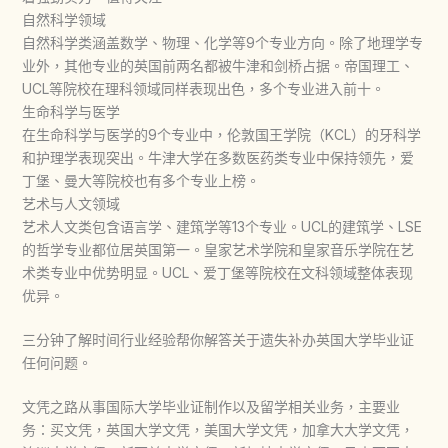
自然科学领域
自然科学类涵盖数学、物理、化学等9个专业方向。除了地理学专
业外，其他专业的英国前两名都被牛津和剑桥占据。帝国理工、
UCL等院校在理科领域同样表现出色，多个专业进入前十。
生命科学与医学
在生命科学与医学的9个专业中，伦敦国王学院（KCL）的牙科学
和护理学表现突出。牛津大学在多数医药类专业中保持领先，爱
丁堡、曼大等院校也有多个专业上榜。
艺术与人文领域
艺术人文类包含语言学、建筑学等13个专业。UCL的建筑学、LSE
的哲学专业都位居英国第一。皇家艺术学院和皇家音乐学院在艺
术类专业中优势明显。UCL、爱丁堡等院校在文科领域整体表现
优异。
三分钟了解时间行业经验帮你解答关于遗失补办英国大学毕业证
任何问题。
文凭之路从事国际大学毕业证制作以及留学相关业务，主要业
务：买文凭，英国大学文凭，美国大学文凭，加拿大大学文凭，