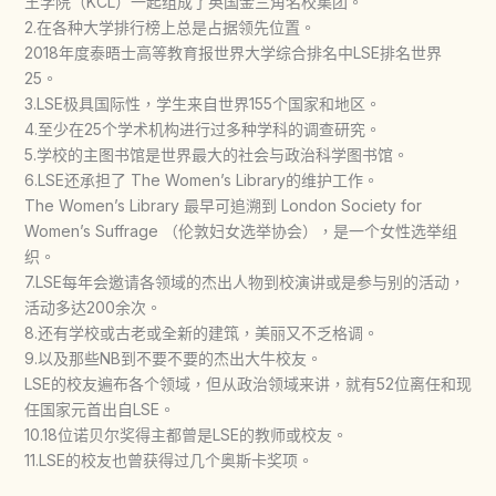
王学院（KCL）一起组成了英国金三角名校集团。
2.在各种大学排行榜上总是占据领先位置。
2018年度泰晤士高等教育报世界大学综合排名中LSE排名世界
25。
3.LSE极具国际性，学生来自世界155个国家和地区。
4.至少在25个学术机构进行过多种学科的调查研究。
5.学校的主图书馆是世界最大的社会与政治科学图书馆。
6.LSE还承担了 The Women’s Library的维护工作。
The Women’s Library 最早可追溯到 London Society for
Women’s Suffrage （伦敦妇女选举协会），是一个女性选举组
织。
7.LSE每年会邀请各领域的杰出人物到校演讲或是参与别的活动，
活动多达200余次。
8.还有学校或古老或全新的建筑，美丽又不乏格调。
9.以及那些NB到不要不要的杰出大牛校友。
LSE的校友遍布各个领域，但从政治领域来讲，就有52位离任和现
任国家元首出自LSE。
10.18位诺贝尔奖得主都曾是LSE的教师或校友。
11.LSE的校友也曾获得过几个奥斯卡奖项。