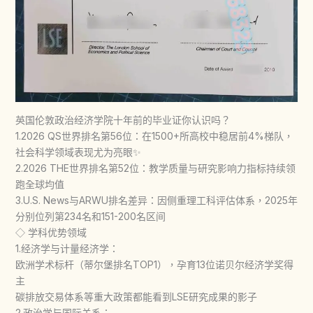
英国伦敦政治经济学院十年前的毕业证你认识吗？
1.2026 QS世界排名第56位：在1500+所高校中稳居前4%梯队，
社会科学领域表现尤为亮眼✨
2.2026 THE世界排名第52位：教学质量与研究影响力指标持续领
跑全球均值
3.U.S. News与ARWU排名差异：因侧重理工科评估体系，2025年
分别位列第234名和151-200名区间
◇ 学科优势领域
1.经济学与计量经济学：
欧洲学术标杆（蒂尔堡排名TOP1），孕育13位诺贝尔经济学奖得
主
碳排放交易体系等重大政策都能看到LSE研究成果的影子
2.政治学与国际关系：