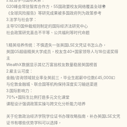
G20峰会常驻智库合作方，55国政要校友网络覆盖全球🌍
《全球风险报告》等研究成果被多国政府列为政策参考
3.法学与社会学：
主导120国仲裁规则制定的国际经济法研究中心
社会政策研究直击不平等、公共福利等时代命题
1.精英培养传统：不慎遗失一张英国LSE文凭证书怎么办，
英国G5超级精英大学成员，校友含40+国家领导人与18位诺奖得
主
WealthX数据显示其亿万富翁校友数量稳居英国榜首
2.雇主认可度：
金融/咨询领域就业率全英前三，毕业生起薪中位数£45,000💷
与伦敦金融城、联合国等机构保持深度实习输送渠道
3.国际影响力：
70%+国际生比例打造多元文化课堂
课程设计强调政策实操与跨文化分析能力培养
关于伦敦政治经济学院学位证书办理攻略指南，补办英国LSE文凭
证书有哪些优势学科可以选择，