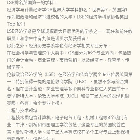
LSE排名英国第一的学科！
经济学与计量经济学QS世界大学学科排名：世界第7，英国第1
作为把政治和经济写进校名的大学，LSE的经济学科是排名英国
Top 1的！
LSE经济学系是全球规模最大且最优秀的学系之一，现任和前任教
职员工和学生中有九位是诺贝尔奖获得者！
除此之外，经济历史学系等也有经济学相关专业分布。
在社会科学与管理这个大类中，QS细分为16个专业方向，包括热
门的会计金融、商业管理、市场营销，以及经济学、教育学、传
媒学等。
伦敦政治经济学院（LSE）在经济学和传媒学两个专业位居英国第
一。特别值得一提的是伦敦商学院（LBS），虽然不参与综合排
名，但在会计金融、商业管理等多个商科专业都进入英国前十。
曼彻斯特大学、伦敦大学学院（UCL）和爱丁堡大学的表现也很
亮眼，各有十余个专业上榜。
工程与技术领域
工程技术类包含计算机、电子电气工程、机械工程等8个热门专
业。牛津、剑桥和帝国理工学院包揽了这些专业的英国榜首位
置。曼彻斯特大学、爱丁堡大学等院校在多个工程专业上都保持
着强劲实力，值得关注。