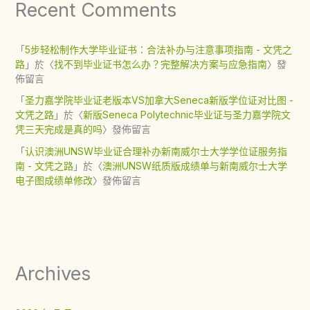
Recent Comments
「
5步轻松制作大学毕业证书：合法补办与注意事项指南 - 文凭之
路
」於〈
找不到毕业证书怎么办？完整解决方案与应急指南
〉發
佈留言
「
圣力嘉学院毕业证老版本VS加拿大Seneca新版学位证对比图 -
文凭之路
」於〈
新版Seneca Polytechnic毕业证与圣力嘉学院文
凭三天完成是真的吗
〉發佈留言
「
认识澳洲UNSW毕业证合理补办新南威尔士大学学位证服务指
南 - 文凭之路
」於〈
澳洲UNSW纸质版成绩单与新南威尔士大学
电子图成绩单修改
〉發佈留言
Archives