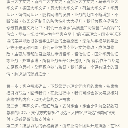
澳洲大学文凭，新西兰大学文凭，新加坡大学文凭，马来西亚大
学文凭，德国大学文凭，意大利大学文凭，荷兰大学文凭，学历
认证，留信网认证、随着网络的发展，业务的范围不断增加，不
断创新，各类文凭制作的防伪性能大大提升，我们为客户提供全
球最有质量文凭证书，我们一直秉承“高质量”“高信誉”“高保障”的
信念，坚持一切以“客户为主”“客户至上”的崇高理念。国外生活环
境的差异导致很多留学生肄业的重要原因，无法从学校拿到毕业
证等于是无颜回国。我们专业提供毕业证文凭修改，成绩单修
改，主要从事帮助易业朋友申请留学、留信认证、国外学历认证
等业务。郑重承诺，所有业务全部公开透明，所 有合作细节都是
立足客户思考，全程客户参与监督。我们想做一个更有温度的事
情，解决您的燃眉之急。
第一步：客户需求确认。下载您要办理文凭内容的表格，按表格
指引填写后，回传我们。在此过程中，我们可能会多次与您核对
表格中的内容，以明确您的办理需求。
第二步：明确文凭办理细节后，支付定金。定金比例为全部款项
总和的50%，支付方式有多种可选。大陆客户首选银联网银支
付，或者是微信和支付宝。
第三步：按您填写的表格要求，由专业设计团队开始排版。在1-3