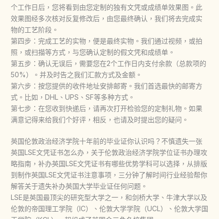
个工作日后，您将看到由您定制的独有文凭或成绩单效果图。此
效果图经多次核对反复修改后，由您最终确认，我们将去完成实
物的工艺阶段。
第四步：完成工艺的实物，便是最终实物。我们通过视频，或拍
照，或扫描等方式，与您确认定制的假文凭和成绩单。
第五步：确认无误后，需要您在2个工作日内支付余款（总款项的
50%）。并及时告之我们汇款方式及金额。
第六步：按您提供的收件地址安排邮寄。我们首选最快的邮寄方
式。比如，DHL、UPS、SF等多种方式。
第七步：在您收到快递后，请再次打开检验您的定制礼物。如果
满意记得来给我们个好评，相反，也请及时提出您的疑问。
英国伦敦政治经济学院十年前的毕业证你认识吗？不慎遗失一张
英国LSE文凭证书怎么办，关于伦敦政治经济学院学位证书办理攻
略指南，补办英国LSE文凭证书有哪些优势学科可以选择，从排版
到制作英国LSE文凭证书注意事项，三分钟了解时间行业经验帮你
解答关于遗失补办英国大学毕业证任何问题。
LSE是英国最顶尖的研究型大学之一，和剑桥大学、牛津大学以及
伦敦的帝国理工学院（IC）、伦敦大学学院（UCL）、伦敦大学国