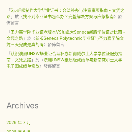
「
5步轻松制作大学毕业证书：合法补办与注意事项指南 - 文凭之
路
」於〈
找不到毕业证书怎么办？完整解决方案与应急指南
〉發
佈留言
「
圣力嘉学院毕业证老版本VS加拿大Seneca新版学位证对比图 -
文凭之路
」於〈
新版Seneca Polytechnic毕业证与圣力嘉学院文
凭三天完成是真的吗
〉發佈留言
「
认识澳洲UNSW毕业证合理补办新南威尔士大学学位证服务指
南 - 文凭之路
」於〈
澳洲UNSW纸质版成绩单与新南威尔士大学
电子图成绩单修改
〉發佈留言
Archives
2026 年 7 月
2026 年 6 月