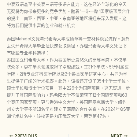
中泰双语甚至中英泰三语等多语言能力，这在经济全球化的今天
无疑将为你带来更多的竞争优势。随着“一带一路”国家级顶层合作
的提出，南亚、西亚、中亚、东南亚等地区将迎来深入发展。这
将为我们提供丰富的创业和就业机会。
泰国Mahidol文凭与玛希隆大学成绩单等一套材料稳妥流程。意外
丢失玛希隆大学毕业证快速获取途径，办理玛希隆大学文凭证书
有哪些专业学科选择：
泰国国立玛希隆大学，作为泰国历史最悠久的高等学府，不仅学
院众多，更在学术领域取得了卓越成就。其31个学院、5所附属医
学院、2所专业牙科医学院以及2个兽类医学研究中心，共同为学
生提供了广阔的学术视野。此外，该校还开设了354个学士学位、
硕士学位和博士学位项目，其中226个为国际项目，这无疑进一步
提升了其国际影响力。玛希隆大学不仅荣获了12个国际奖项和63
个泰国国家奖项，更与香港中文大学、英国萨塞克斯大学、纽约
州立大学等多所知名学府建立了深厚的合作关系。在2024年QS亚
洲学术排名中，该校更是力压武汉大学，荣登第47名。
PREVIOUS
NEXT