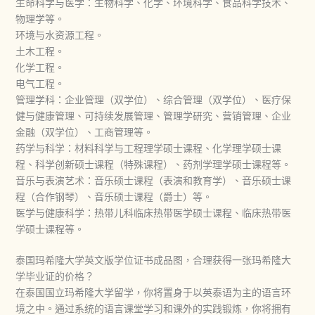
生命科学与医学：‌生物科学、‌化学、‌环境科学、‌食品科学技术、‌
物理学等。‌
环境与水资源工程。‌
土木工程。‌
化学工程。‌
电气工程。‌
管理学科：‌企业管理（‌双学位）‌、‌综合管理（‌双学位）‌、‌医疗保
健与健康管理、‌可持续发展管理、‌管理学研究、‌营销管理、‌企业
金融（‌双学位）‌、‌工商管理等。
药学与科学：‌材料科学与工程理学硕士课程、‌化学理学硕士课
程、‌科学创新硕士课程（‌特殊课程）‌、‌药剂学理学硕士课程等。‌
音乐与表演艺术：‌音乐硕士课程（‌表演和教育学）‌、‌音乐硕士课
程（‌合作钢琴）‌、‌音乐硕士课程（‌爵士）‌等。‌
医学与健康科学：‌热带儿科临床热带医学硕士课程、‌临床热带医
学硕士课程等。‌
泰国玛希隆大学英文版学位证书成品图，合理获得一张玛希隆大
学毕业证的价格？
在泰国国立玛希隆大学留学，你将置身于以英泰语为主的语言环
境之中。通过系统的语言课堂学习和课外的实践锻炼，你将拥有