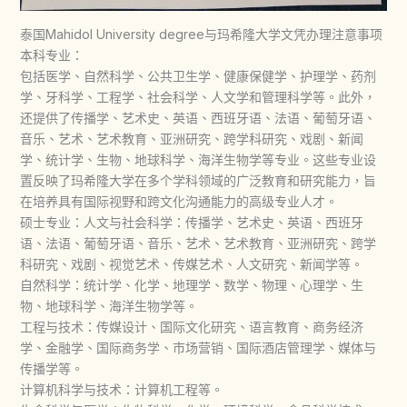
泰国Mahidol University degree与玛希隆大学文凭办理注意事项
本科专业：
包括医学、‌自然科学、‌公共卫生学、‌健康保健学、‌护理学、‌药剂
学、‌牙科学、‌工程学、‌社会科学、‌人文学和管理科学等。‌此外，‌
还提供了传播学、‌艺术史、‌英语、‌西班牙语、‌法语、‌葡萄牙语、‌
音乐、‌艺术、‌艺术教育、‌亚洲研究、‌跨学科研究、‌戏剧、‌新闻
学、‌统计学、‌生物、‌地球科学、‌海洋生物学等专业。‌这些专业设
置反映了玛希隆大学在多个学科领域的广泛教育和研究能力，‌旨
在培养具有国际视野和跨文化沟通能力的高级专业人才。‌
硕士专业：人文与社会科学：‌传播学、‌艺术史、‌英语、‌西班牙
语、‌法语、‌葡萄牙语、‌音乐、‌艺术、‌艺术教育、‌亚洲研究、‌跨学
科研究、‌戏剧、‌视觉艺术、‌传媒艺术、‌人文研究、‌新闻学等。‌
自然科学：‌统计学、‌化学、‌地理学、‌数学、‌物理、‌心理学、‌生
物、‌地球科学、‌海洋生物学等。‌
工程与技术：‌传媒设计、‌国际文化研究、‌语言教育、‌商务经济
学、‌金融学、‌国际商务学、‌市场营销、‌国际酒店管理学、‌媒体与
传播学等。‌
计算机科学与技术：‌计算机工程等。‌