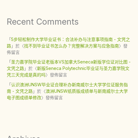
Recent Comments
「
5步轻松制作大学毕业证书：合法补办与注意事项指南 - 文凭之
路
」於〈
找不到毕业证书怎么办？完整解决方案与应急指南
〉發
佈留言
「
圣力嘉学院毕业证老版本VS加拿大Seneca新版学位证对比图 -
文凭之路
」於〈
新版Seneca Polytechnic毕业证与圣力嘉学院文
凭三天完成是真的吗
〉發佈留言
「
认识澳洲UNSW毕业证合理补办新南威尔士大学学位证服务指
南 - 文凭之路
」於〈
澳洲UNSW纸质版成绩单与新南威尔士大学
电子图成绩单修改
〉發佈留言