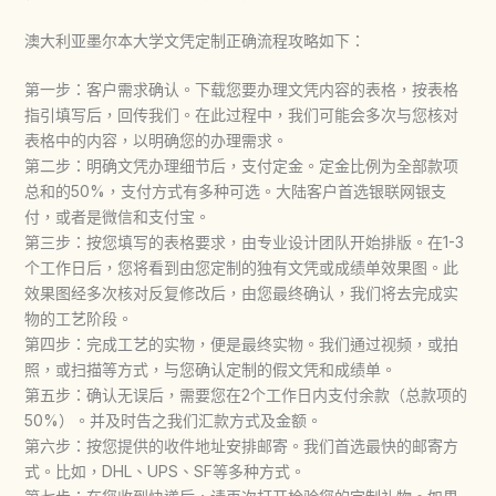
澳大利亚墨尔本大学文凭定制正确流程攻略如下：
第一步：客户需求确认。下载您要办理文凭内容的表格，按表格
指引填写后，回传我们。在此过程中，我们可能会多次与您核对
表格中的内容，以明确您的办理需求。
第二步：明确文凭办理细节后，支付定金。定金比例为全部款项
总和的50%，支付方式有多种可选。大陆客户首选银联网银支
付，或者是微信和支付宝。
第三步：按您填写的表格要求，由专业设计团队开始排版。在1-3
个工作日后，您将看到由您定制的独有文凭或成绩单效果图。此
效果图经多次核对反复修改后，由您最终确认，我们将去完成实
物的工艺阶段。
第四步：完成工艺的实物，便是最终实物。我们通过视频，或拍
照，或扫描等方式，与您确认定制的假文凭和成绩单。
第五步：确认无误后，需要您在2个工作日内支付余款（总款项的
50%）。并及时告之我们汇款方式及金额。
第六步：按您提供的收件地址安排邮寄。我们首选最快的邮寄方
式。比如，DHL、UPS、SF等多种方式。