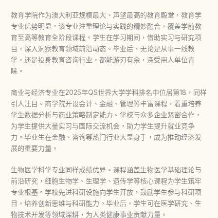
教育学院作为澳大利亚规模最大、声望最高的教育殿堂，教育学
专业优势明显。该专业注重理论与实践的精妙融合，覆盖学前教
育至高等教育全阶段课程。学生在学习期间，借助实习与研究项
目，深入洞察教育领域前沿动态。毕业后，无论是从事一线教
学，还是投身教育咨询行业，都能游刃有余，深受用人单位青
睐。
商业与经济专业在2025年QS世界大学学科排名中位居第18，同样
引人注目。商学院开设会计、金融、管理等丰富课程，着重培养
学生数据分析与商业策略制定能力。学校与众多企业紧密合作，
为学生提供大量实习与国际交流机会，助力学生提升就业竞争
力。毕业生在金融、咨询等热门行业大显身手，成为推动经济发
展的重要力量。
生物医学科学专业同样成绩优异。课程涵盖生物医学基础理论与
前沿研究，细胞生物学、生理学、遗传学等核心课程为学生筑牢
专业根基。学校先进科研设施向学生开放，鼓励学生参与科研项
目，培养创新思维与科研能力。毕业后，学生可在医学研究、生
物技术开发等领域深耕，为人类健康事业贡献力量。