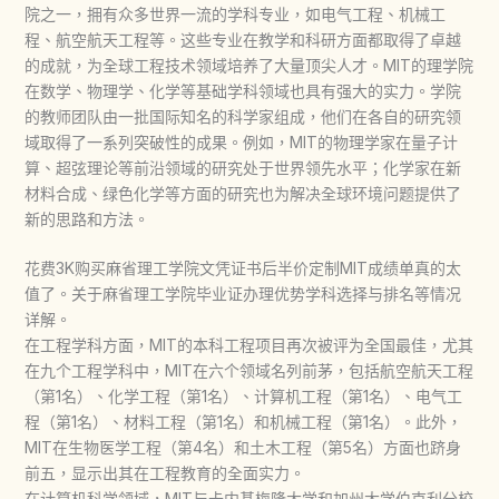
院之一，拥有众多世界一流的学科专业，如电气工程、机械工
程、航空航天工程等。这些专业在教学和科研方面都取得了卓越
的成就，为全球工程技术领域培养了大量顶尖人才。MIT的理学院
在数学、物理学、化学等基础学科领域也具有强大的实力。学院
的教师团队由一批国际知名的科学家组成，他们在各自的研究领
域取得了一系列突破性的成果。例如，MIT的物理学家在量子计
算、超弦理论等前沿领域的研究处于世界领先水平；化学家在新
材料合成、绿色化学等方面的研究也为解决全球环境问题提供了
新的思路和方法。
花费3K购买麻省理工学院文凭证书后半价定制MIT成绩单真的太
值了。关于麻省理工学院毕业证办理优势学科选择与排名等情况
详解。
在工程学科方面，MIT的本科工程项目再次被评为全国最佳，尤其
在九个工程学科中，MIT在六个领域名列前茅，包括航空航天工程
（第1名）、化学工程（第1名）、计算机工程（第1名）、电气工
程（第1名）、材料工程（第1名）和机械工程（第1名）。此外，
MIT在生物医学工程（第4名）和土木工程（第5名）方面也跻身
前五，显示出其在工程教育的全面实力。
在计算机科学领域，MIT与卡内基梅隆大学和加州大学伯克利分校