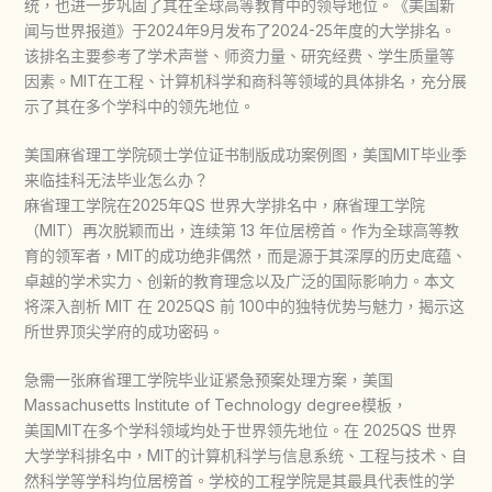
统，也进一步巩固了其在全球高等教育中的领导地位。《美国新
闻与世界报道》于2024年9月发布了2024-25年度的大学排名。
该排名主要参考了学术声誉、师资力量、研究经费、学生质量等
因素。MIT在工程、计算机科学和商科等领域的具体排名，充分展
示了其在多个学科中的领先地位。
美国麻省理工学院硕士学位证书制版成功案例图，美国MIT毕业季
来临挂科无法毕业怎么办？
麻省理工学院在2025年QS 世界大学排名中，麻省理工学院
（MIT）再次脱颖而出，连续第 13 年位居榜首。作为全球高等教
育的领军者，MIT的成功绝非偶然，而是源于其深厚的历史底蕴、
卓越的学术实力、创新的教育理念以及广泛的国际影响力。本文
将深入剖析 MIT 在 2025QS 前 100中的独特优势与魅力，揭示这
所世界顶尖学府的成功密码。
急需一张麻省理工学院毕业证紧急预案处理方案，美国
Massachusetts Institute of Technology degree模板，
美国MIT在多个学科领域均处于世界领先地位。在 2025QS 世界
大学学科排名中，MIT的计算机科学与信息系统、工程与技术、自
然科学等学科均位居榜首。学校的工程学院是其最具代表性的学