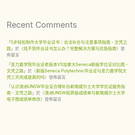
Recent Comments
「
5步轻松制作大学毕业证书：合法补办与注意事项指南 - 文凭之
路
」於〈
找不到毕业证书怎么办？完整解决方案与应急指南
〉發
佈留言
「
圣力嘉学院毕业证老版本VS加拿大Seneca新版学位证对比图 -
文凭之路
」於〈
新版Seneca Polytechnic毕业证与圣力嘉学院文
凭三天完成是真的吗
〉發佈留言
「
认识澳洲UNSW毕业证合理补办新南威尔士大学学位证服务指
南 - 文凭之路
」於〈
澳洲UNSW纸质版成绩单与新南威尔士大学
电子图成绩单修改
〉發佈留言