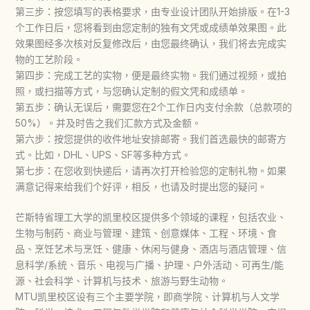
第三步：按您填写的表格要求，由专业设计团队开始排版。在1-3
个工作日后，您将看到由您定制的独有文凭或成绩单效果图。此
效果图经多次核对反复修改后，由您最终确认，我们将去完成实
物的工艺阶段。
第四步：完成工艺的实物，便是最终实物。我们通过视频，或拍
照，或扫描等方式，与您确认定制的假文凭和成绩单。
第五步：确认无误后，需要您在2个工作日内支付余款（总款项的
50%）。并及时告之我们汇款方式及金额。
第六步：按您提供的收件地址安排邮寄。我们首选最快的邮寄方
式。比如，DHL、UPS、SF等多种方式。
第七步：在您收到快递后，请再次打开检验您的定制礼物。如果
满意记得来给我们个好评，相反，也请及时提出您的疑问。
芒斯特省理工大学的凯里校区提供多个领域的课程，包括农业、
生物与制药、商业与管理、建筑、创意媒体、工程、环境、食
品、烹饪艺术与烹饪、健康、休闲与健身、酒店与酒店管理、信
息科学/系统、音乐、电视与广播、护理、户外活动、可再生/能
源、社会科学、计算机与技术、旅游与野生动物。
MTU凯里校区设有三个主要学院，即商学院、计算机与人文学