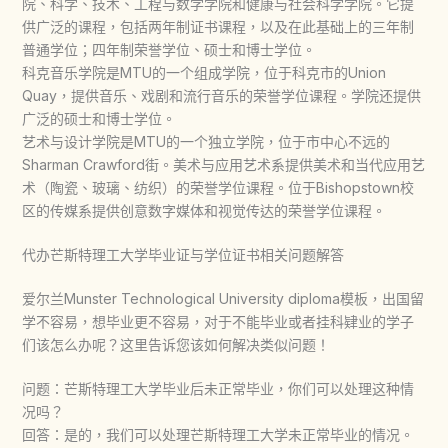
院、科学、技术、工程与数学学院和健康与社会科学学院。它提
供广泛的课程，包括两年制证书课程，以及在此基础上的三年制
普通学位；四年制荣誉学位、硕士和博士学位。
科克音乐学院是MTU的一个组成学院，位于科克市的Union
Quay，提供音乐、戏剧和流行音乐的荣誉学位课程。学院还提供
广泛的硕士和博士学位。
艺术与设计学院是MTU的一个独立学院，位于市中心不远的
Sharman Crawford街。美术与应用艺术系提供美术和当代应用艺
术（陶瓷、玻璃、纺织）的荣誉学位课程。位于Bishopstown校
区的传媒系提供创意数字媒体和视觉传达的荣誉学位课程。
代办芒斯特理工大学毕业证与学位证书相关问题解答
爱尔兰Munster Technological University diploma模板，出国留
学不容易，想毕业更不容易，对于不能毕业或者挂科肄业的学子
们该怎么办呢？这里告诉您该如何解决类似问题！
问题：芒斯特理工大学毕业后未正常毕业，你们可以处理这种情
况吗？
回答：是的，我们可以处理芒斯特理工大学未正常毕业的情况。