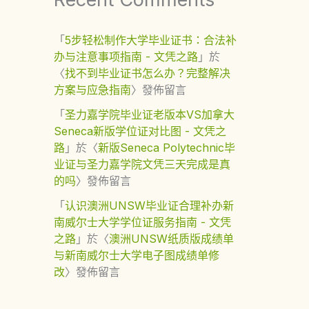
「
5步轻松制作大学毕业证书：合法补
办与注意事项指南 - 文凭之路
」於
〈
找不到毕业证书怎么办？完整解决
方案与应急指南
〉發佈留言
「
圣力嘉学院毕业证老版本VS加拿大
Seneca新版学位证对比图 - 文凭之
路
」於〈
新版Seneca Polytechnic毕
业证与圣力嘉学院文凭三天完成是真
的吗
〉發佈留言
「
认识澳洲UNSW毕业证合理补办新
南威尔士大学学位证服务指南 - 文凭
之路
」於〈
澳洲UNSW纸质版成绩单
与新南威尔士大学电子图成绩单修
改
〉發佈留言