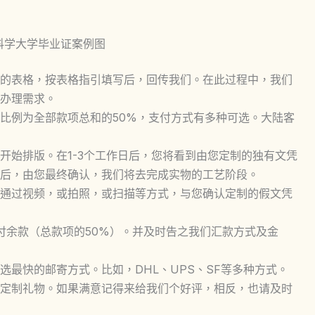
应用科学大学毕业证案例图
的表格，按表格指引填写后，回传我们。在此过程中，我们
办理需求。
比例为全部款项总和的50%，支付方式有多种可选。大陆客
开始排版。在1-3个工作日后，您将看到由您定制的独有文凭
后，由您最终确认，我们将去完成实物的工艺阶段。
通过视频，或拍照，或扫描等方式，与您确认定制的假文凭
付余款（总款项的50%）。并及时告之我们汇款方式及金
最快的邮寄方式。比如，DHL、UPS、SF等多种方式。
定制礼物。如果满意记得来给我们个好评，相反，也请及时