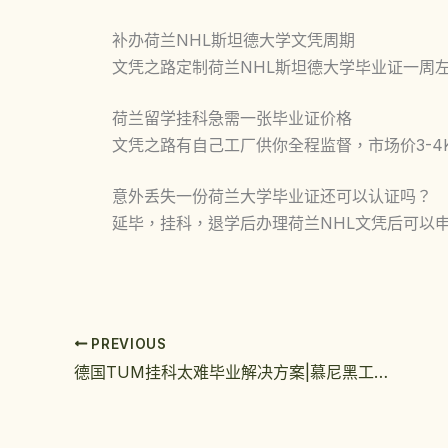
补办荷兰NHL斯坦德大学文凭周期
文凭之路定制荷兰NHL斯坦德大学毕业证一周
荷兰留学挂科急需一张毕业证价格
文凭之路有自己工厂供你全程监督，市场价3-4
意外丢失一份荷兰大学毕业证还可以认证吗？
延毕，挂科，退学后办理荷兰NHL文凭后可以
PREVIOUS
德国TUM挂科太难毕业解决方案|慕尼黑工业大学毕业证实拍模板