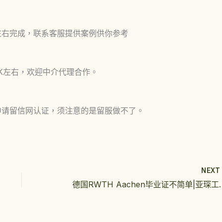
左右完成，联系客服提供案例供你参考
K左右，欢迎中介代理合作。
申请留信网认证，须注意的是留服做不了。
NEX
德国RWTH Aachen