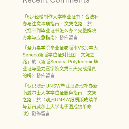
「
5步轻松制作大学毕业证书：合法补
办与注意事项指南 - 文凭之路
」於
〈
找不到毕业证书怎么办？完整解决
方案与应急指南
〉發佈留言
「
圣力嘉学院毕业证老版本VS加拿大
Seneca新版学位证对比图 - 文凭之
路
」於〈
新版Seneca Polytechnic毕
业证与圣力嘉学院文凭三天完成是真
的吗
〉發佈留言
「
认识澳洲UNSW毕业证合理补办新
南威尔士大学学位证服务指南 - 文凭
之路
」於〈
澳洲UNSW纸质版成绩单
与新南威尔士大学电子图成绩单修
改
〉發佈留言