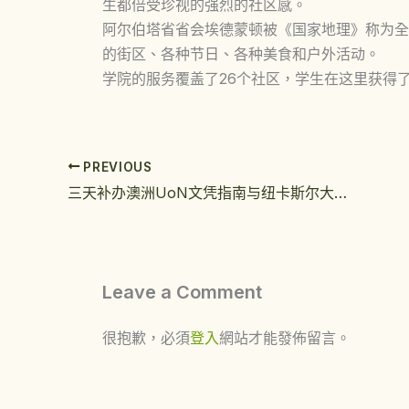
生都倍受珍视的强烈的社区感。
阿尔伯塔省省会埃德蒙顿被《国家地理》称为全
的街区、各种节日、各种美食和户外活动。
学院的服务覆盖了26个社区，学生在这里获得
PREVIOUS
三天补办澳洲UoN文凭指南与纽卡斯尔大学学位证书成品展示
Leave a Comment
很抱歉，必須
登入
網站才能發佈留言。