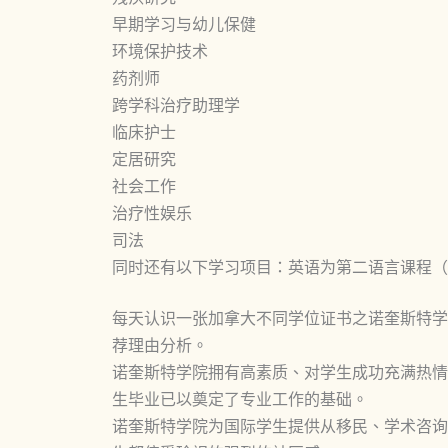
早期学习与幼儿保健
环境保护技术
药剂师
跨学科治疗助理学
临床护士
定居研究
社会工作
治疗性娱乐
司法
同时还有以下学习项目：英语为第二语言课程（
每天认识一张加拿大不同学位证书之诺奎斯特学
荐理由分析。
诺奎斯特学院拥有高素质、对学生成功充满热情
生毕业已以奠定了专业工作的基础。
诺奎斯特学院为国际学生提供从移民、学术咨询