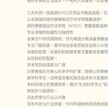
高的学费和生活成本、严苛的入学要求，以及课
三天补回一张美国NYCC文凭证书稳妥指南，
么说美国的纽约脊椎指压疗法学院慎重选择?
纽约脊椎指压疗法学院（NYCC）需要慎重选
专业领域的权威性与独特性
全美仅17所同类院校：作为美国少数具备脊椎
专业门槛较高，需评估自身是否适合这类小众领
非盈利性质：非盈利机构通常更注重教育质量而
业目标的匹配度。
学术项目的深度与广度
以脊椎指压为核心的多学科扩展：除核心的脊椎
跨学科学位。这种混合模式适合追求多元发展的
本科到博士的贯通培养：通过“生活科学学士”
规划学习连续性。
历史声誉与行业认可度
百年历史与行业贡献：1919年建校的资历和创始