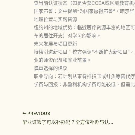
查当前认证状态（如是否获CCEA或区域教育机
国家声誉：文中提到“为国家赢得声誉”，暗示
地理位置与实践资源
纽约州的地域优势：临近医疗资源丰富的地区可
布的居住开支）对学习的影响。
未来发展与项目更新
持续引进新项目：校方强调“不断扩大新项目”
业的师资配备和就业前景。
慎重选择的建议
职业导向：若计划从事脊椎指压或针灸等替代疗
学费与回报：非盈利机构学费可能较低，但需比
PREVIOUS
毕业证丢了可以补办吗？全方位补办与认证终极指南