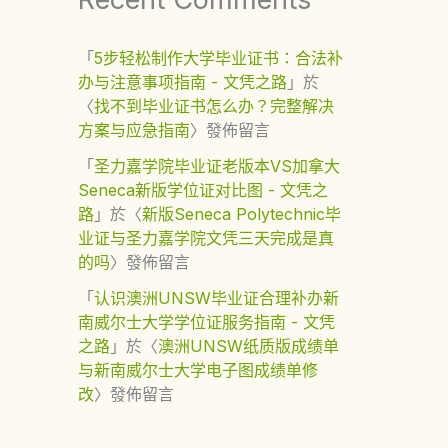
「
5步轻松制作大学毕业证书：合法补
办与注意事项指南 - 文凭之路
」於
〈
找不到毕业证书怎么办？完整解决
方案与应急指南
〉發佈留言
「
圣力嘉学院毕业证老版本VS加拿大
Seneca新版学位证对比图 - 文凭之
路
」於〈
新版Seneca Polytechnic毕
业证与圣力嘉学院文凭三天完成是真
的吗
〉發佈留言
「
认识澳洲UNSW毕业证合理补办新
南威尔士大学学位证服务指南 - 文凭
之路
」於〈
澳洲UNSW纸质版成绩单
与新南威尔士大学电子图成绩单修
改
〉發佈留言