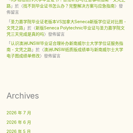
路
」於〈
找不到毕业证书怎么办？完整解决方案与应急指南
〉發
佈留言
「
圣力嘉学院毕业证老版本VS加拿大Seneca新版学位证对比图 -
文凭之路
」於〈
新版Seneca Polytechnic毕业证与圣力嘉学院文
凭三天完成是真的吗
〉發佈留言
「
认识澳洲UNSW毕业证合理补办新南威尔士大学学位证服务指
南 - 文凭之路
」於〈
澳洲UNSW纸质版成绩单与新南威尔士大学
电子图成绩单修改
〉發佈留言
Archives
2026 年 7 月
2026 年 6 月
2026 年 5 月