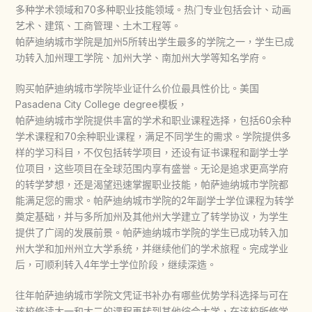
多种学术领域和70多种职业技能领域。热门专业包括会计、动画
艺术、建筑、工商管理、土木工程等。
帕萨迪纳城市学院是加州5所转出学生最多的学院之一，学生已成
功转入加州理工学院、加州大学、南加州大学等知名学府。
购买帕萨迪纳城市学院毕业证什么价位最具性价比。美国
Pasadena City College degree模板，
帕萨迪纳城市学院提供丰富的学术和职业课程选择，包括60余种
学术课程和70余种职业课程，满足不同学生的需求。学院提供多
样的学习科目，不仅包括转学项目，还设有证书课程和副学士学
位项目，这些项目在全球范围内享有盛誉。无论是追求更高学府
的转学梦想，还是渴望迅速掌握职业技能，帕萨迪纳城市学院都
能满足您的需求。帕萨迪纳城市学院的2年副学士学位课程为转学
奠定基础，并与多所加州及其他州大学建立了转学协议，为学生
提供了广阔的发展前景。帕萨迪纳城市学院的学生已成功转入加
州大学和加州州立大学系统，并继续他们的学术旅程。完成学业
后，可顺利转入4年学士学位阶段，继续深造。
往年帕萨迪纳城市学院文凭证书补办有哪些优势学科选择与可在
该校修读大一和大二的课程再转到其他综合大学，在该校所修学