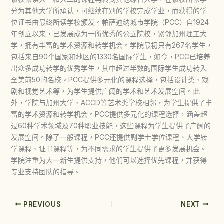
分为其他大学所承认，可继续在别的学校完成学业，而获得的学
位证书由最终所读学校颁发。帕萨迪纳城市学院（PCC）自1924
年创立以来，已发展成为一所优秀的公立院校，紧邻加州理工大
学，拥有丰富的学术资源和转学机会。学院最初只有267名学生，
包括来自90个国家和地区的1330名国际学生，如今，PCC已培养
出众多成功转学的优秀学生，其中超过半数的国际学生成功转入
全美前50的名校。PCC提供多元化的课程选择，包括设计类、戏
剧和视觉艺术等，为学生提供广阔的学术和艺术发展空间。此
外，学院与加州大学、ACCD等艺术类学校相邻，为学生提供了丰
富的学术资源和转学机会。PCC提供多元化的课程选择，涵盖超
过60种学术领域及70种职业技能，这些课程为学生提供了广阔的
发展空间。除了一般课程，PCC还提供副学士学位课程、大学转
学课程、证书课程等，为不同需求的学生提供了更多发展机会。
学院注重为大一新生提供支持，他们可以选择优先课程，并获得
专业支持团队的指导。
PREVIOUS
NEXT