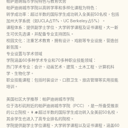
帕萨迪纳城市学院特色与教育优势
帕萨迪纳城市学院以高转学率和多样化课程为特色：
​转学成功率​：超过半数的国际学生成功转入全美前50名校，包括
加州大学系统（如UCLA占11%、UC Berkeley占5%）。
​课程体系​：提供副学士学位、大学转学课程及证书课程，大一新
生可优先选课，并配备专业支持团队。
​校园文化​：注重艺术教育，拥有设计、戏剧等专业设施，营造创
新氛围。
专业设置与学术领域
学院涵盖60多种学术专业和70多种职业技能领域：
​热门学术专业​：会计、动画艺术、建筑、土木工程、计算机科
学、生物化学。
​职业技能课程​：包括时装设计、口腔卫生、旅店管理等实用技能
培训。
美国社区大学推荐：帕萨迪纳城市学院
位于洛杉矶附近的帕萨迪纳城市学院（PCC），是一所备受推崇
的公立院校。👩‍🎓超过半数的国际学生成功转入全美前50名校，
其余学生也进入了高专业排名的院校。
学院提供副学士学位课程、大学转学课程以及证书课程，涵盖60