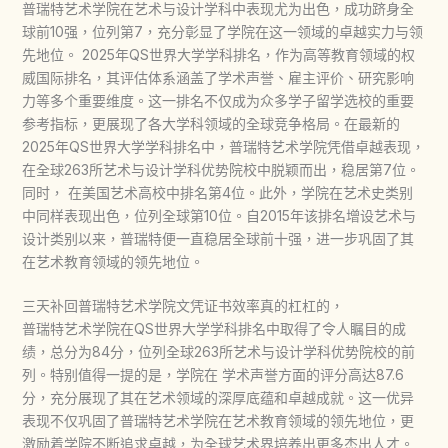
普瑞特艺术学院在艺术与设计学科中表现尤为出色，成功跻身全
球前10强，位列第7，充分彰显了学院在这一领域的卓越实力与领
先地位。 2025年QS世界大学学科排名，作为高等教育领域的权
威国际排名，其评估体系涵盖了学术声誉、雇主评价、研究影响
力等多个重要维度。这一排名不仅成为众多学子留学选校的重要
参考指标，更展现了各大学科领域的全球竞争格局。在最新的
2025年QS世界大学学科排名中，普瑞特艺术学院凭借卓越表现，
在全球263所艺术与设计学科优势院校中脱颖而出，稳居第7位。
同时， 在美国艺术高校中排名第4位。此外，学院在艺术史类别
中同样表现出色，位列全球第10位。自2015年该排名增设艺术与
设计类别以来，普瑞特便一直稳居全球前十强，进一步巩固了其
在艺术教育领域的领先地位。
三天补回普瑞特艺术学院文凭证书效率真的杠杠的，
普瑞特艺术学院在QS世界大学学科排名中取得了令人瞩目的成
绩，总分为84分，位列全球263所艺术与设计学科优势院校的前
列。特别值得一提的是，学院在 学术声誉方面的评分高达87.6
分，充分展现了其在艺术领域的深厚底蕴和卓越成就。这一优异
表现不仅巩固了普瑞特艺术学院在艺术教育领域的领先地位，更
激励着学院不断追求卓越，为全球艺术界培养出更多杰出人才。