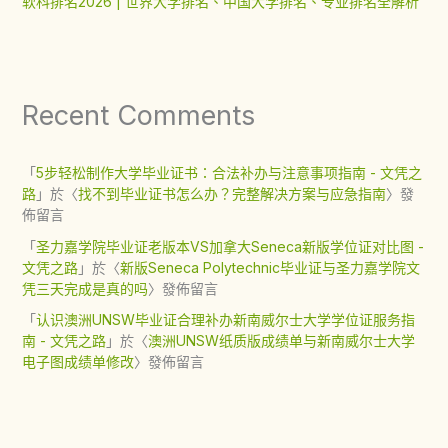
软科排名2026 | 世界大学排名、中国大学排名、专业排名全解析
Recent Comments
「
5步轻松制作大学毕业证书：合法补办与注意事项指南 - 文凭之
路
」於〈
找不到毕业证书怎么办？完整解决方案与应急指南
〉發
佈留言
「
圣力嘉学院毕业证老版本VS加拿大Seneca新版学位证对比图 -
文凭之路
」於〈
新版Seneca Polytechnic毕业证与圣力嘉学院文
凭三天完成是真的吗
〉發佈留言
「
认识澳洲UNSW毕业证合理补办新南威尔士大学学位证服务指
南 - 文凭之路
」於〈
澳洲UNSW纸质版成绩单与新南威尔士大学
电子图成绩单修改
〉發佈留言