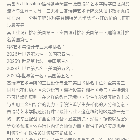
美国Pratt Institute挂科延毕急需一张普瑞特艺术学院学位证购买
流程与注意事项等，三天补回普瑞特艺术学院文凭证书效率真的
杠杠的，一分钟了解3K购买普瑞特艺术学院毕业证的价值与正确
步骤等等。
其工业设计排名美国第三，室内设计排名美国第一，建筑设计排
名美国第七。
QS艺术与设计专业大学排名：
2026年世界第六名，美国第四名；
2025年世界第七名，美国第三名；
2024年世界第八名，美国第五名；
2023年世界第十名，美国第五名。
普瑞特艺术学院的工业设计专业在美国的排名中位列全美第三，
同时也在纽约地区荣登榜首。课程设置强调社区参与，并特别注
重可持续性原则。在这样的教育环境中，学生能够发展抽象主义
与实用主义相结合的能力，学院注重学生多样化的天分和创意。
普瑞特艺术学院还设有珠宝设计专业，这在纽约地区是独一无二
的。该专业配备了全面的设备，涵盖铸造、焊接、镶嵌以及窑炉
等众多领域。依靠行业内优秀师资力量，提供丰富的实践机会，
引领学生在珠宝设计领域不断成长。