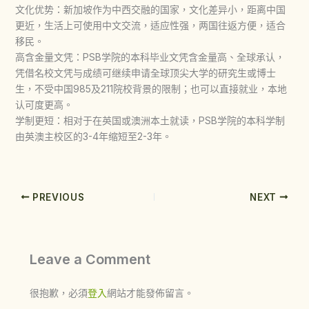
文化优势：新加坡作为中西交融的国家，文化差异小，距离中国
更近，生活上可使用中文交流，适应性强，两国往返方便，适合
移民。
高含金量文凭：PSB学院的本科毕业文凭含金量高、全球承认，
凭借名校文凭与成绩可继续申请全球顶尖大学的研究生或博士
生，不受中国985及211院校背景的限制；也可以直接就业，本地
认可度更高。
学制更短：相对于在英国或澳洲本土就读，PSB学院的本科学制
由英澳主校区的3-4年缩短至2-3年。
PREVIOUS
NEXT
Leave a Comment
很抱歉，必須
登入
網站才能發佈留言。