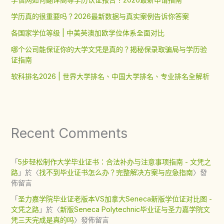
学历真的很重要吗？2026最新数据与真实案例告诉你答案
各国家学位等级 | 中美英澳加欧学位体系全面对比
哪个公司能保证你的大学文凭是真的？揭秘保录取骗局与学历验
证指南
软科排名2026 | 世界大学排名、中国大学排名、专业排名全解析
Recent Comments
「
5步轻松制作大学毕业证书：合法补办与注意事项指南 - 文凭之
路
」於〈
找不到毕业证书怎么办？完整解决方案与应急指南
〉發
佈留言
「
圣力嘉学院毕业证老版本VS加拿大Seneca新版学位证对比图 -
文凭之路
」於〈
新版Seneca Polytechnic毕业证与圣力嘉学院文
凭三天完成是真的吗
〉發佈留言