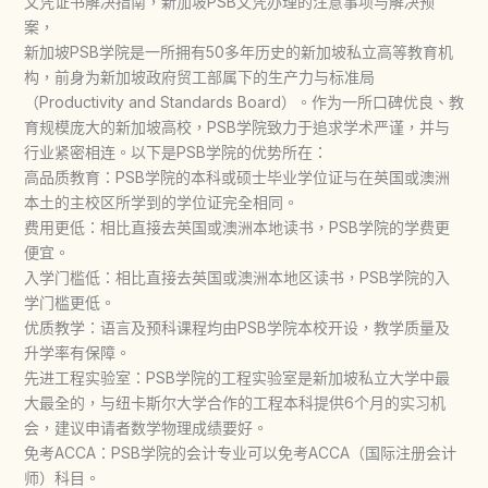
文凭证书解决指南，新加坡PSB文凭办理的注意事项与解决预
案，
新加坡PSB学院是一所拥有50多年历史的新加坡私立高等教育机
构，前身为新加坡政府贸工部属下的生产力与标准局
（Productivity and Standards Board）。作为一所口碑优良、教
育规模庞大的新加坡高校，PSB学院致力于追求学术严谨，并与
行业紧密相连。以下是PSB学院的优势所在：
高品质教育：PSB学院的本科或硕士毕业学位证与在英国或澳洲
本土的主校区所学到的学位证完全相同。
费用更低：相比直接去英国或澳洲本地读书，PSB学院的学费更
便宜。
入学门槛低：相比直接去英国或澳洲本地区读书，PSB学院的入
学门槛更低。
优质教学：语言及预科课程均由PSB学院本校开设，教学质量及
升学率有保障。
先进工程实验室：PSB学院的工程实验室是新加坡私立大学中最
大最全的，与纽卡斯尔大学合作的工程本科提供6个月的实习机
会，建议申请者数学物理成绩要好。
免考ACCA：PSB学院的会计专业可以免考ACCA（国际注册会计
师）科目。