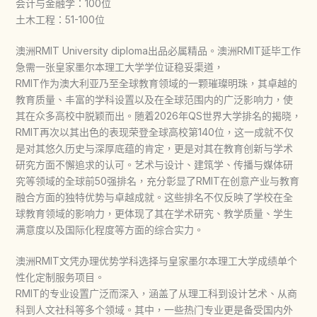
会计与金融学：100位
土木工程：51-100位
澳洲RMIT University diploma出品必属精品。澳洲RMIT延毕工作
急需一张皇家墨尔本理工大学学位证稳妥渠道，
RMIT作为澳大利亚乃至全球教育领域的一颗璀璨明珠，其卓越的
教育质量、丰富的学科设置以及在全球范围内的广泛影响力，使
其在众多高校中脱颖而出。随着2026年QS世界大学排名的揭晓，
RMIT再次以其出色的表现荣登全球高校第140位，这一成就不仅
是对其悠久历史与深厚底蕴的肯定，更是对其在教育创新与学术
研究方面不懈追求的认可。艺术与设计、建筑学、传播与媒体研
究等领域的全球前50强排名，充分彰显了RMIT在创意产业与教育
融合方面的独特优势与卓越成就。这些排名不仅反映了学校在全
球教育领域的影响力，更体现了其在学术研究、教学质量、学生
满意度以及国际化程度等方面的综合实力。
澳洲RMIT文凭办理优势学科选择与皇家墨尔本理工大学成绩单个
性化定制服务项目。
RMIT的专业设置广泛而深入，涵盖了从理工科到设计艺术、从商
科到人文社科等多个领域。其中，一些热门专业更是备受国内外