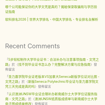
哪个公司能保证你的大学文凭是真的？揭秘保录取骗局与学历验
证指南
软科排名2026 | 世界大学排名、中国大学排名、专业排名全解析
Recent Comments
「
5步轻松制作大学毕业证书：合法补办与注意事项指南 - 文凭之
路
」於〈
找不到毕业证书怎么办？完整解决方案与应急指南
〉發
佈留言
「
圣力嘉学院毕业证老版本VS加拿大Seneca新版学位证对比图 -
文凭之路
」於〈
新版Seneca Polytechnic毕业证与圣力嘉学院文
凭三天完成是真的吗
〉發佈留言
「
认识澳洲UNSW毕业证合理补办新南威尔士大学学位证服务指
南 - 文凭之路
」於〈
澳洲UNSW纸质版成绩单与新南威尔士大学
电子图成绩单修改
〉發佈留言