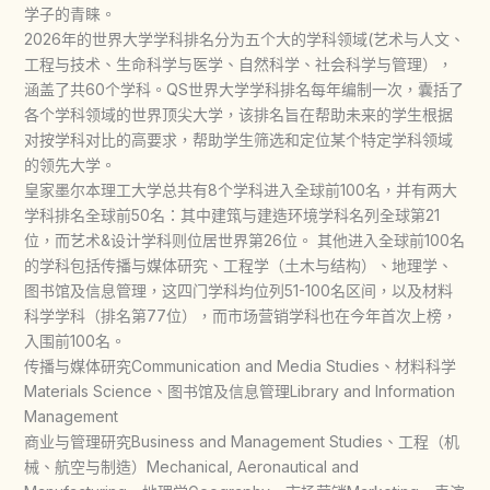
学子的青睐。
2026年的世界大学学科排名分为五个大的学科领域(艺术与人文、
工程与技术、生命科学与医学、自然科学、社会科学与管理），
涵盖了共60个学科。QS世界大学学科排名每年编制一次，囊括了
各个学科领域的世界顶尖大学，该排名旨在帮助未来的学生根据
对按学科对比的高要求，帮助学生筛选和定位某个特定学科领域
的领先大学。
皇家墨尔本理工大学总共有8个学科进入全球前100名，并有两大
学科排名全球前50名：其中建筑与建造环境学科名列全球第21
位，而艺术&设计学科则位居世界第26位。 其他进入全球前100名
的学科包括传播与媒体研究、工程学（土木与结构）、地理学、
图书馆及信息管理，这四门学科均位列51-100名区间，以及材料
科学学科（排名第77位），而市场营销学科也在今年首次上榜，
入围前100名。
传播与媒体研究Communication and Media Studies、材料科学
Materials Science、图书馆及信息管理Library and Information
Management
商业与管理研究Business and Management Studies、工程（机
械、航空与制造）Mechanical, Aeronautical and