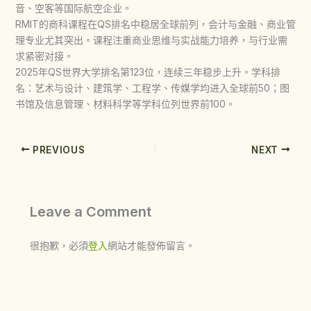
音、空客等国际航空企业。
RMIT的商科课程在QS排名中稳居全球前列，会计与金融、商业管
理专业尤其突出。课程注重商业思维与实战能力培养，与行业需
求紧密对接。
2025年QS世界大学排名第123位，连续三年稳步上升。学科排
名：艺术与设计、建筑学、工程学、传媒学均进入全球前50；图
书馆及信息管理、材料科学等学科位列世界前100。
PREVIOUS
NEXT
Leave a Comment
很抱歉，必須
登入
網站才能發佈留言。