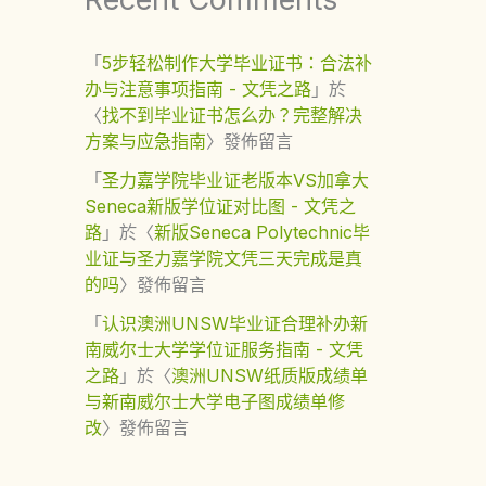
「
5步轻松制作大学毕业证书：合法补
办与注意事项指南 - 文凭之路
」於
〈
找不到毕业证书怎么办？完整解决
方案与应急指南
〉發佈留言
「
圣力嘉学院毕业证老版本VS加拿大
Seneca新版学位证对比图 - 文凭之
路
」於〈
新版Seneca Polytechnic毕
业证与圣力嘉学院文凭三天完成是真
的吗
〉發佈留言
「
认识澳洲UNSW毕业证合理补办新
南威尔士大学学位证服务指南 - 文凭
之路
」於〈
澳洲UNSW纸质版成绩单
与新南威尔士大学电子图成绩单修
改
〉發佈留言