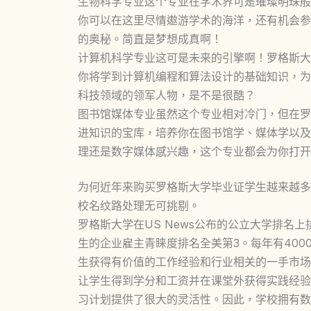
生物科学专业这个专业在学术界可是璀璨明珠般
你可以在这里尽情遨游学术的海洋，还有机会参
的奥秘。简直是梦想成真啊！
计算机科学专业这可是未来的引擎啊！罗格斯大
你将学到计算机编程和算法设计的基础知识，为
科技领域的领军人物，是不是很酷？
图书馆媒体专业虽然这个专业相对冷门，但在罗
进知识的宝库，培养你在图书馆学、媒体学以及
理还是数字媒体感兴趣，这个专业都会为你打开
为何近年来购买罗格斯大学毕业证学生越来越多
校名纹路处理无可挑剔。
罗格斯大学在US News公布的公立大学排名
生的企业雇主青睐度排名全美第3。每年有40
生获得有价值的工作经验和行业相关的一手市场
让学生得到学分和工资并在课堂外获得实践经验
习计划提供了很大的灵活性。因此，学校拥有数