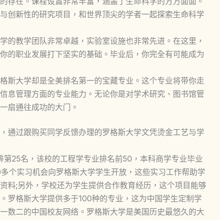
的存在。课程设置非常丰富，涵盖了生命科学的方方面面。
与创新性的研究项目，和世界顶尖的学者一起探索生命科学
学的教学团队非常卓越，实验室设施也非常先进。在这里，
你的职业发展打下坚实的基础。毕业后，你完全有可能成为
格斯大学却是全美排名第一的宝藏专业。这个专业将带你走
信息管理方面的专业能力。无论你是对学术研究、图书馆管
一扇通往成功的大门。
，通过跟购买同学反馈办理的罗格斯大学文凭烫金工艺与学
上排第25名，该校的工程学专业排名前50，本科商学专业毕业
00多个实习机会向罗格斯大学学生开放，这些实习工作帮助学
资料;另外，学校还为学生提供合作教育经历，这个项目能够
。罗格斯大学提供多于100种的专业，这为中国学生定制学
一数二的中国校友网络。罗格斯大学是美国历史最悠久的大