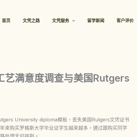
首页
文凭之路
文凭服务
留学新闻
客户评价
艺满意度调查与美国Rutgers
University diploma模板，丢失美国Rutgers文凭证书
年来购买罗格斯大学毕业证学生越来越多，通过跟购买同学
路处理无可挑剔。