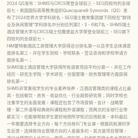
2024 QS发布：SHMS与CRCS荣登全球前三，SEG四校均列全球
前七。英国国际高等教育组织Quacquarelli Symonds（QS）发
布了2024世界大学学科排名，SEG瑞士教育集团旗下四校在“款待
业及休闲管理”学科排名中分别位列第2、3、6和7名，SHMS瑞士
酒店管理大学与CRCS瑞士恺撒里兹大学荣登全球前三，SEG旗下
四校均列全球前七。
HIM蒙特勒酒店工商管理大学获得总分排名第一以及学生总体满意
度排名第三，并在学生到校、学校联系、签证咨询和学校申请方
面排名第一；
SHMS瑞士酒店管理大学获得所有调查项目平均分第一，并在工作
经历、研究生学院、学术研究、住宿管理、财务管理等方面获得
排名第一；
SHMS非常重视学生的专业素养培养，泛酒店管理类的课程占比最
高，包括餐饮、房务、收益优化、行业趋势研究等；同时学校也
注重学生的全面发展，课程还包含了市场营销、会计、战略管
理、第二外语等经典商科课程和外语课程；而两次的全球行业带
薪实习，也能够帮助学生更好地把所学知识应用起来。本科最后
一年需要选择专业方向，每个方向有6门专业课。根据风帆港的学
生反馈，选择款待业管理方向的人是最多的，其次是项目管理，
选设计管理的人比较少。值得一提的是，SHMS是瑞士各大学校中