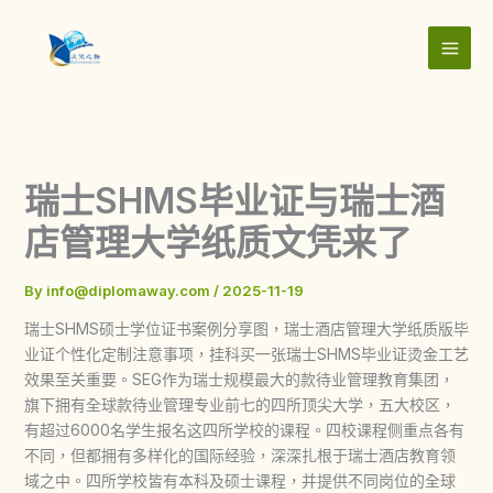
Skip
to
content
瑞士SHMS毕业证与瑞士酒
店管理大学纸质文凭来了
By
info@diplomaway.com
/
2025-11-19
瑞士SHMS硕士学位证书案例分享图，瑞士酒店管理大学纸质版毕
业证个性化定制注意事项，挂科买一张瑞士SHMS毕业证烫金工艺
效果至关重要。SEG作为瑞士规模最大的款待业管理教育集团，
旗下拥有全球款待业管理专业前七的四所顶尖大学，五大校区，
有超过6000名学生报名这四所学校的课程。四校课程侧重点各有
不同，但都拥有多样化的国际经验，深深扎根于瑞士酒店教育领
域之中。四所学校皆有本科及硕士课程，并提供不同岗位的全球