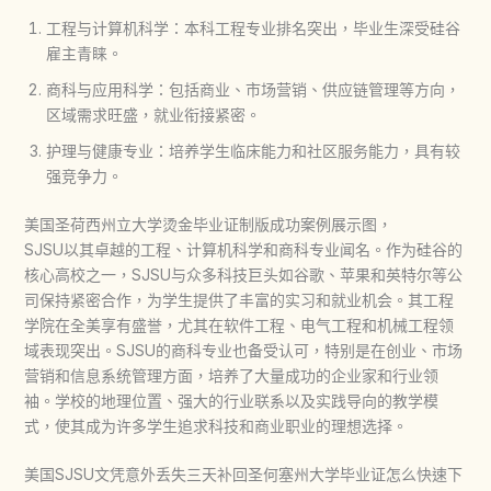
工程与计算机科学：本科工程专业排名突出，毕业生深受硅谷
雇主青睐。
商科与应用科学：包括商业、市场营销、供应链管理等方向，
区域需求旺盛，就业衔接紧密。
护理与健康专业：培养学生临床能力和社区服务能力，具有较
强竞争力。
美国圣荷西州立大学烫金毕业证制版成功案例展示图，
SJSU以其卓越的工程、计算机科学和商科专业闻名。作为硅谷的
核心高校之一，SJSU与众多科技巨头如谷歌、苹果和英特尔等公
司保持紧密合作，为学生提供了丰富的实习和就业机会。其工程
学院在全美享有盛誉，尤其在软件工程、电气工程和机械工程领
域表现突出。SJSU的商科专业也备受认可，特别是在创业、市场
营销和信息系统管理方面，培养了大量成功的企业家和行业领
袖。学校的地理位置、强大的行业联系以及实践导向的教学模
式，使其成为许多学生追求科技和商业职业的理想选择。
美国SJSU文凭意外丢失三天补回圣何塞州大学毕业证怎么快速下