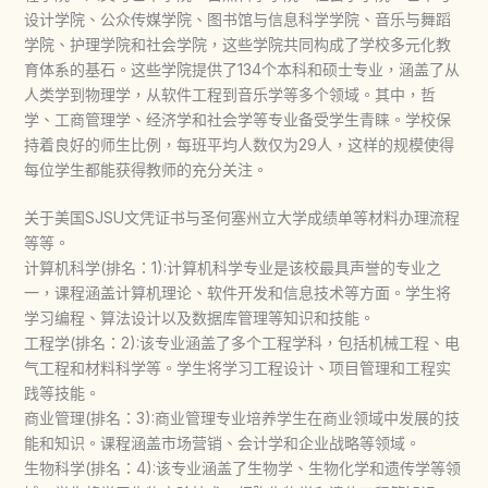
设计学院、公众传媒学院、图书馆与信息科学学院、音乐与舞蹈
学院、护理学院和社会学院，这些学院共同构成了学校多元化教
育体系的基石。这些学院提供了134个本科和硕士专业，涵盖了从
人类学到物理学，从软件工程到音乐学等多个领域。其中，哲
学、工商管理学、经济学和社会学等专业备受学生青睐。学校保
持着良好的师生比例，每班平均人数仅为29人，这样的规模使得
每位学生都能获得教师的充分关注。
关于美国SJSU文凭证书与圣何塞州立大学成绩单等材料办理流程
等等。
计算机科学(排名：1):计算机科学专业是该校最具声誉的专业之
一，课程涵盖计算机理论、软件开发和信息技术等方面。学生将
学习编程、算法设计以及数据库管理等知识和技能。
工程学(排名：2):该专业涵盖了多个工程学科，包括机械工程、电
气工程和材料科学等。学生将学习工程设计、项目管理和工程实
践等技能。
商业管理(排名：3):商业管理专业培养学生在商业领域中发展的技
能和知识。课程涵盖市场营销、会计学和企业战略等领域。
生物科学(排名：4):该专业涵盖了生物学、生物化学和遗传学等领