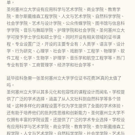
单，
圣何塞州立大学设有应用科学与艺术学院、商业学院、教育学
院、查尔斯戴维森工程学院、人文与艺术学院、自然科学学院、
社会学学院、艺术与设计学院、公众传媒学院、图书馆与信息科
学学院、音乐与舞蹈学院、护理学院和社会学院。圣何塞州立大
学可授予学士学位和硕士学位，同时开设有相关领域的证书课
程，专业设置广泛，开设的主要专业有：人类学、语言学、设计
学、行为研究、心理学、社会学、戏剧学、工程学、物理学、软
件工程、化学、生物学、护理学、音乐学和航空工程学等。热门
专业有哲学、工商管理学、经济学和社会学等。
延毕挂科急需一张圣何塞州立大学学位证书花费3K真的太值了
吗，
圣何塞州立大学以其多元化和包容性的课程设计而闻名。学校提
供了广泛的学术选择，涵盖了从人文社科到自然科学等多个领
域。这种多样化的课程设置不仅为学生提供了全面的学术体验，
还有助于培养他们的批判性思维和创新能力。圣何塞州立大学不
仅拥有丰富的学院设置，还提供了广泛的学术专业选择。学校设
有应用科学与艺术学院、商业学院、教育学院、查尔斯戴维森工
程学院、人文与艺术学院、自然科学学院、社会学学院、艺术与