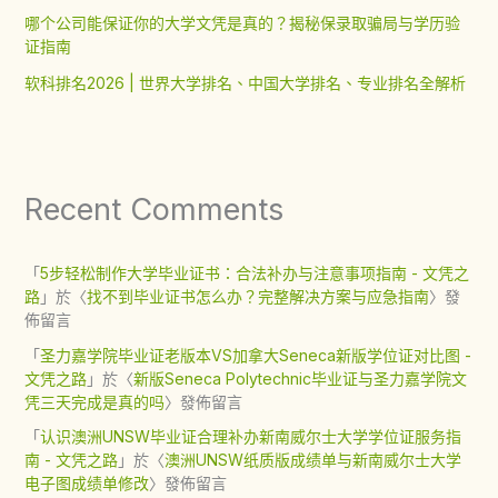
哪个公司能保证你的大学文凭是真的？揭秘保录取骗局与学历验
证指南
软科排名2026 | 世界大学排名、中国大学排名、专业排名全解析
Recent Comments
「
5步轻松制作大学毕业证书：合法补办与注意事项指南 - 文凭之
路
」於〈
找不到毕业证书怎么办？完整解决方案与应急指南
〉發
佈留言
「
圣力嘉学院毕业证老版本VS加拿大Seneca新版学位证对比图 -
文凭之路
」於〈
新版Seneca Polytechnic毕业证与圣力嘉学院文
凭三天完成是真的吗
〉發佈留言
「
认识澳洲UNSW毕业证合理补办新南威尔士大学学位证服务指
南 - 文凭之路
」於〈
澳洲UNSW纸质版成绩单与新南威尔士大学
电子图成绩单修改
〉發佈留言