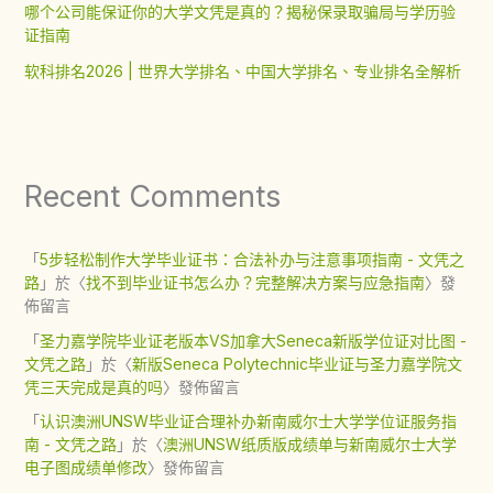
哪个公司能保证你的大学文凭是真的？揭秘保录取骗局与学历验
证指南
软科排名2026 | 世界大学排名、中国大学排名、专业排名全解析
Recent Comments
「
5步轻松制作大学毕业证书：合法补办与注意事项指南 - 文凭之
路
」於〈
找不到毕业证书怎么办？完整解决方案与应急指南
〉發
佈留言
「
圣力嘉学院毕业证老版本VS加拿大Seneca新版学位证对比图 -
文凭之路
」於〈
新版Seneca Polytechnic毕业证与圣力嘉学院文
凭三天完成是真的吗
〉發佈留言
「
认识澳洲UNSW毕业证合理补办新南威尔士大学学位证服务指
南 - 文凭之路
」於〈
澳洲UNSW纸质版成绩单与新南威尔士大学
电子图成绩单修改
〉發佈留言