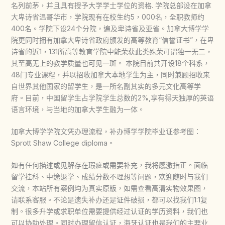
名列前茅，并且具有授予大学学士学位的资格. 学院总部设在加拿
大卑诗省温哥华市，学院现有在校生约5，000名，全职教师约
400名。学院下设24个分院，遍及卑诗省及亚省。加拿大博学学
院更同时拥有加拿大卑诗省政府颁发的高等教育“信誉证书”，在卑
诗省的近1，131所高等教育学院中能荣获此类殊荣可谓独一无二，
其至高无上的教学质量也可见一斑。 本院目前共开设18个科系，
48门专业课程，并以招收加拿大本地学生为主，同时兼顾招收来
自世界其他国家的留学生，是一所名副其实的多元文化高等学
府。目前，中国留学生占学院学生总数的2%,享有得天独厚的英语
语言环境，与当地的加拿大学生融为一体。
加拿大博学学院文凭办理流程，补办博学学院毕业证参考图：
Sprott Shaw College diploma。
如有任何描述或见解存在瑕疵或需要补充，我将感激指正。面临
留学挂科、中途退学、成绩分数不理想等问题，欢迎随时与我们
交流，本站所有案例均为真实原版，如需查看高清实物效果图，
请联系客服。不论是遗失补办还是证件破损，都可以找我们1:1复
制。很多升学或求职单位需要提供经过认证的学历资料，我们也
可以协助处理。同时办理留信认证，海牙认证也是我们的主要业