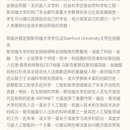
会做出贡献。无论是人文学科、社会科学还是自然科学和工程，
斯坦福大学的热门专业都代表着大学教育的多元化和发展趋势。
学生可以通过选择适合自己的专业，充分发挥自己的潜力，为个
人发展和社会进步做出积极的贡献。
原版开模定制斯坦福大学学位证Stanford University文凭在线服
务
斯坦福大学的校友网络堪称全球精英的聚集地，涵盖了科技、金
融、艺术、公益等多个领域。其中，科技圈的佼佼者如谷歌创始
人拉里·佩奇和特斯拉CEO埃隆·马斯克都曾在斯坦福深造；金融圈
则有红杉资本全球合伙人沈南鹏这样的重量级人物。斯坦福大学
还以致力于尖端科学研究而闻名。该大学拥有丰富的创新历史，
其教职员工和学生在科学、工程和医学领域做出了许多开创性的
贡献。例如，在互联网的早期，斯坦福大学的研究人员在开发现
代互联网的前身 ARPANET 方面发挥了重要作用。最近，斯坦福
大学的研究人员一直处于人工智能、机器人技术和生物技术进步
的前沿。斯坦福最引人注目的科研成果之一是其在人工智能领域
的工作。近年来，该大学一直处于深度学习进步的前沿，深度学
习是人工智能的一个子集，已被证明在解决复杂问题方面非常有