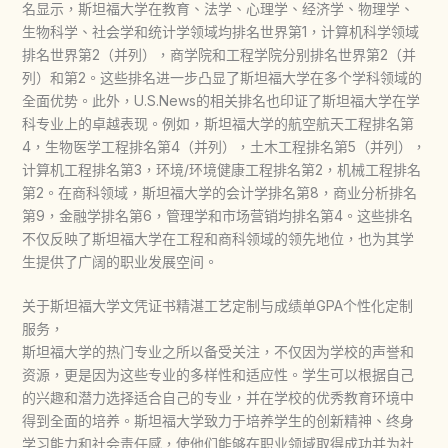
名显示，斯坦福大学在教育、法学、心理学、经济学、物理学、
生物科学、社会学和统计学领域均排名世界第1，计算机科学领域
排名世界第2（并列），商学院和工程学院分别排名世界第2（并
列）和第2。这些排名进一步凸显了斯坦福大学在多个学科领域的
全面优势。此外，U.S.News的相关排名也印证了斯坦福大学在学
科专业上的卓越表现。例如，斯坦福大学的航空航天工程排名第
4，生物医学工程排名第4（并列），土木工程排名第5（并列），
计算机工程排名第3，环境/环境健康工程排名第2，机械工程排名
第2。在商科领域，斯坦福大学的会计学排名第8，商业分析排名
第9，金融学排名第6，管理学和市场营销均排名第4。这些排名
不仅反映了斯坦福大学在工程和商科领域的领先地位，也为其学
生提供了广阔的职业发展空间。
关于斯坦福大学文凭证书精湛工艺定制与成绩单GPA个性化定制
服务，
斯坦福大学的热门专业之所以备受关注，不仅因为学校的声誉和
资源，更是因为这些专业的多样性和适应性。学生可以根据自己
的兴趣和潜力选择适合自己的专业，并在学校的优秀教育环境中
得到全面的培养。斯坦福大学致力于培养学生的创新精神、终身
学习能力和社会责任感，使他们能够在职业领域取得成功并为社