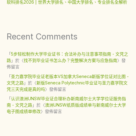
软科排名2026 | 世界大学排名、中国大学排名、专业排名全解析
Recent Comments
「
5步轻松制作大学毕业证书：合法补办与注意事项指南 - 文凭之
路
」於〈
找不到毕业证书怎么办？完整解决方案与应急指南
〉發
佈留言
「
圣力嘉学院毕业证老版本VS加拿大Seneca新版学位证对比图 -
文凭之路
」於〈
新版Seneca Polytechnic毕业证与圣力嘉学院文
凭三天完成是真的吗
〉發佈留言
「
认识澳洲UNSW毕业证合理补办新南威尔士大学学位证服务指
南 - 文凭之路
」於〈
澳洲UNSW纸质版成绩单与新南威尔士大学
电子图成绩单修改
〉發佈留言