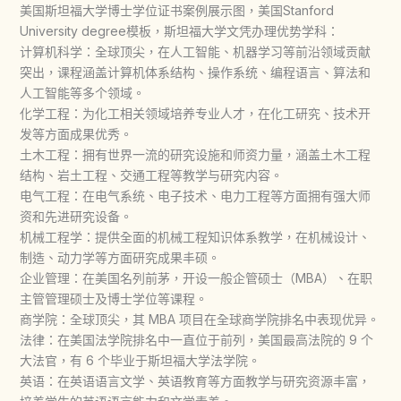
美国斯坦福大学博士学位证书案例展示图，美国Stanford
University degree模板，斯坦福大学文凭办理优势学科：
计算机科学：全球顶尖，在人工智能、机器学习等前沿领域贡献
突出，课程涵盖计算机体系结构、操作系统、编程语言、算法和
人工智能等多个领域。
化学工程：为化工相关领域培养专业人才，在化工研究、技术开
发等方面成果优秀。
土木工程：拥有世界一流的研究设施和师资力量，涵盖土木工程
结构、岩土工程、交通工程等教学与研究内容。
电气工程：在电气系统、电子技术、电力工程等方面拥有强大师
资和先进研究设备。
机械工程学：提供全面的机械工程知识体系教学，在机械设计、
制造、动力学等方面研究成果丰硕。
企业管理：在美国名列前茅，开设一般企管硕士（MBA）、在职
主管管理硕士及博士学位等课程。
商学院：全球顶尖，其 MBA 项目在全球商学院排名中表现优异。
法律：在美国法学院排名中一直位于前列，美国最高法院的 9 个
大法官，有 6 个毕业于斯坦福大学法学院。
英语：在英语语言文学、英语教育等方面教学与研究资源丰富，