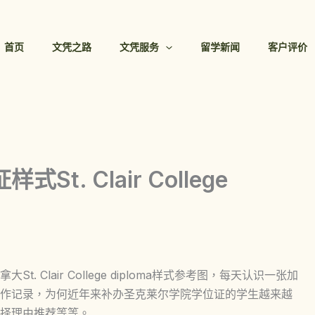
首页
文凭之路
文凭服务
留学新闻
客户评价
. Clair College
 Clair College diploma样式参考图，每天认识一张加
作记录，为何近年来补办圣克莱尔学院学位证的学生越来越
择理由推荐等等。