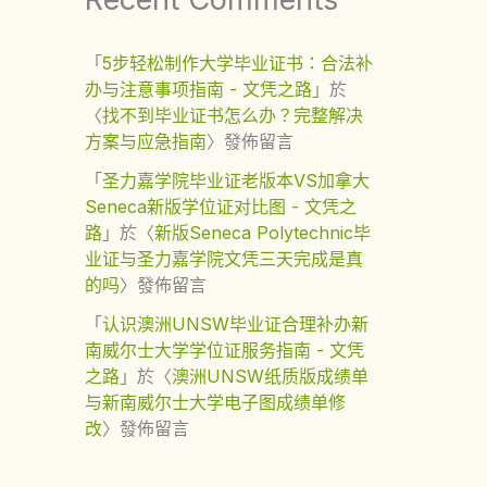
「
5步轻松制作大学毕业证书：合法补
办与注意事项指南 - 文凭之路
」於
〈
找不到毕业证书怎么办？完整解决
方案与应急指南
〉發佈留言
「
圣力嘉学院毕业证老版本VS加拿大
Seneca新版学位证对比图 - 文凭之
路
」於〈
新版Seneca Polytechnic毕
业证与圣力嘉学院文凭三天完成是真
的吗
〉發佈留言
「
认识澳洲UNSW毕业证合理补办新
南威尔士大学学位证服务指南 - 文凭
之路
」於〈
澳洲UNSW纸质版成绩单
与新南威尔士大学电子图成绩单修
改
〉發佈留言