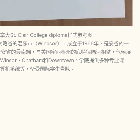
lair College diploma样式参考图，
拿大安大略省的温莎市（Windsor），成立于1966年，是安省的一
于安省的最南端，与美国密西根州的底特律隔河相望，气候湿
sor、Chatham和Downtown。学院提供多种专业课
算机系统等，备受国际学生青睐。
：