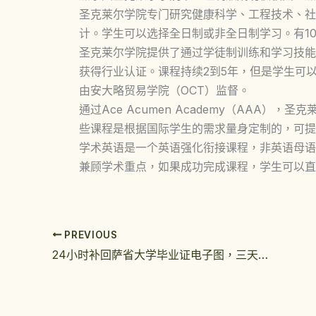
圣克莱尔学院专门研究健康科学、工程技术、社
计。学生可以选择全日制或非全日制学习。有1
圣克莱尔学院提供了通过学徒制训练和学习技能
获得行业认证。课程持续2到5年，但是学生可
由安大略贸易学院（OCT）监督。
通过Ace Acumen Academy（AAA
些课程是根据国际学生的需求量身定制的，可提
学术英语是一个英语强化衔接课程，非英语母语
兼顾学术重点，如果成功完成课程，学生可以直
PREVIOUS
24小时补回萨省大学毕业证电子图，三天出萨斯喀彻温大学学位证实物效果