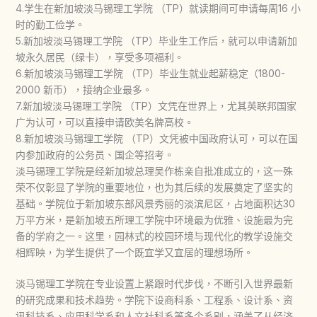
4.学生在新加坡淡马锡理工学院 （TP）就读期间可申请每周16 小
时的勤工俭学。
5.新加坡淡马锡理工学院 （TP）毕业生工作后，就可以申请新加
坡永久居民（绿卡），享受多项福利。
6.新加坡淡马锡理工学院 （TP）毕业生就业起薪稳定（1800-
2000 新币），接纳企业最多。
7.新加坡淡马锡理工学院 （TP）文凭在世界上，尤其英联邦国家
广为认可，可以直接申请欧美名牌高校。
8.新加坡淡马锡理工学院 （TP）文凭被中国政府认可，可以在国
内参加政府的公务员、国企等招考。
淡马锡理工学院是经新加坡总理吴作栋亲自批准成立的，这一殊
荣不仅彰显了学院的重要地位，也为其后续的发展奠定了坚实的
基础。学院位于新加坡东部风景秀丽的淡滨尼区，占地面积达30
万平方米，是新加坡五所理工学院中环境最为优雅、设施最为完
备的学府之一。这里，园林式的校园环境与现代化的教学设施交
相辉映，为学生提供了一个既宜学又宜居的理想场所。
淡马锡理工学院在专业设置上紧跟时代步伐，不断引入世界最新
的研究成果和技术趋势。学院下设商科系、工程系、设计系、资
讯科技系、应用科学系和人文社科系等多个系别，涵盖了从经济