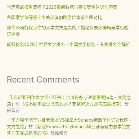
学历真的很重要吗？2026最新数据与真实案例告诉你答案
各国家学位等级 | 中美英澳加欧学位体系全面对比
哪个公司能保证你的大学文凭是真的？揭秘保录取骗局与学历验
证指南
软科排名2026 | 世界大学排名、中国大学排名、专业排名全解析
Recent Comments
「
5步轻松制作大学毕业证书：合法补办与注意事项指南 - 文凭之
路
」於〈
找不到毕业证书怎么办？完整解决方案与应急指南
〉發
佈留言
「
圣力嘉学院毕业证老版本VS加拿大Seneca新版学位证对比图 -
文凭之路
」於〈
新版Seneca Polytechnic毕业证与圣力嘉学院文
凭三天完成是真的吗
〉發佈留言